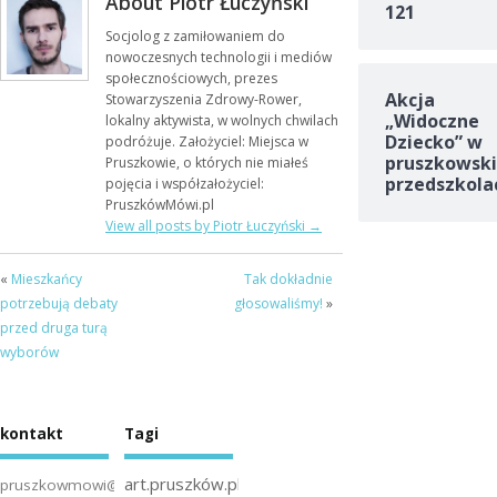
About Piotr Łuczyński
121
Socjolog z zamiłowaniem do
nowoczesnych technologii i mediów
społecznościowych, prezes
Akcja
Stowarzyszenia Zdrowy-Rower,
„Widoczne
lokalny aktywista, w wolnych chwilach
Dziecko” w
podróżuje. Założyciel: Miejsca w
pruszkowski
Pruszkowie, o których nie miałeś
przedszkola
pojęcia i współzałożyciel:
PruszkówMówi.pl
View all posts by Piotr Łuczyński
→
«
Mieszkańcy
Tak dokładnie
potrzebują debaty
głosowaliśmy!
»
przed druga turą
wyborów
kontakt
Tagi
art.pruszków.pl
pruszkowmowi@gmail.com