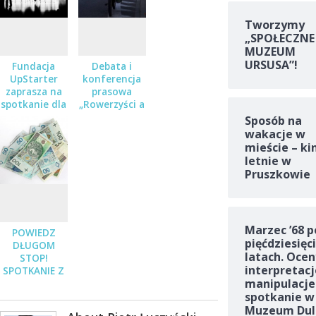
Tworzymy
„SPOŁECZNE
MUZEUM
URSUSA”!
Fundacja
Debata i
UpStarter
konferencja
zaprasza na
prasowa
spotkanie dla
„Rowerzyści a
przedsiębiorców
inni
Sposób na
uczestnicy
wakacje w
ruchu
mieście – ki
drogowego.
letnie w
Kiedy
Pruszkowie
dogonimy
zachód?”
Marzec ’68 p
POWIEDZ
pięćdziesięc
DŁUGOM
latach. Ocen
STOP!
interpretacj
SPOTKANIE Z
manipulacje
PRAWNIKIEM
spotkanie w
Muzeum Dul