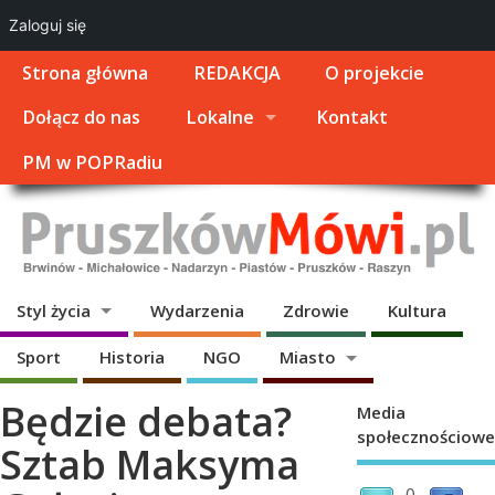
Zaloguj się
Strona główna
REDAKCJA
O projekcie
Dołącz do nas
Lokalne
Kontakt
PM w POPRadiu
Styl życia
Wydarzenia
Zdrowie
Kultura
Sport
Historia
NGO
Miasto
Będzie debata?
Media
społecznościowe
Sztab Maksyma
0