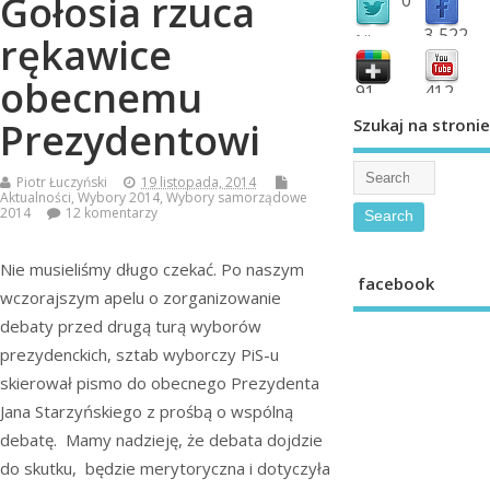
Gołosia rzuca
3,522
rękawice
followers
fans
obecnemu
91
412
shared
subscribe
Szukaj na stronie
Prezydentowi
Piotr Łuczyński
19 listopada, 2014
Aktualności
,
Wybory 2014
,
Wybory samorządowe
2014
12 komentarzy
Nie musieliśmy długo czekać. Po naszym
facebook
wczorajszym apelu o zorganizowanie
debaty przed drugą turą wyborów
prezydenckich, sztab wyborczy PiS-u
skierował pismo do obecnego Prezydenta
Jana Starzyńskiego z prośbą o wspólną
debatę. Mamy nadzieję, że debata dojdzie
do skutku, będzie merytoryczna i dotyczyła