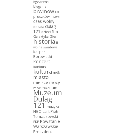
bgż arena
bieganie
brwinów
co
pruszków mówi
czas wolny
dulag
debata
121
film
dzieci
Galaktyka Gier
historia
ii
wojna światowa
Kacper
Borowiecki
koncert
konkurs
kultura
mdk
miasto
miejsce mocy
muzeum
mok
Muzeum
Dulag
121
muzyka
NGO
Piotr
park
Tomaszewski
Powstanie
PKP
Warszawskie
Prezydent