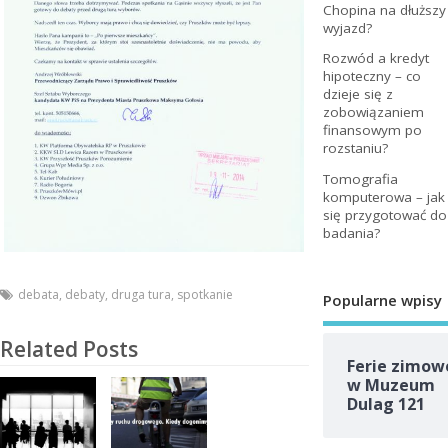
Chopina na dłuższy
wyjazd?
Rozwód a kredyt
hipoteczny – co
dzieje się z
zobowiązaniem
finansowym po
rozstaniu?
Tomografia
komputerowa – jak
się przygotować do
badania?
debata
,
debaty
,
druga tura
,
spotkanie
Popularne wpisy
Related Posts
Ferie zimow
w Muzeum
Dulag 121