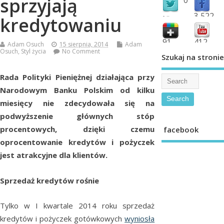
sprzyjają
3,522
kredytowaniu
followers
fans
91
412
Adam Osuch
15 sierpnia, 2014
Adam
Osuch
,
Styl życia
No Comment
shared
subscribe
Szukaj na stronie
Rada Polityki Pieniężnej działająca przy
Narodowym Banku Polskim od kilku
miesięcy nie zdecydowała się na
podwyższenie głównych stóp
procentowych, dzięki czemu
facebook
oprocentowanie kredytów i pożyczek
jest atrakcyjne dla klientów.
Sprzedaż kredytów rośnie
Tylko w I kwartale 2014 roku sprzedaż
kredytów i pożyczek gotówkowych
wyniosła