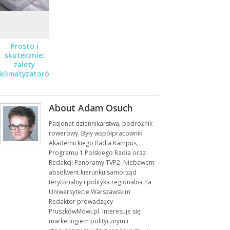
Prosto i
skutecznie:
zalety
klimatyzatorów
okiennych do
mieszkań i
biur
About Adam Osuch
Pasjonat dziennikarstwa, podróżnik
rowerowy. Były współpracownik
Akademickiego Radia Kampus,
Programu 1 Polskiego Radia oraz
Redakcji Panoramy TVP2. Niebawem
absolwent kierunku samorząd
terytorialny i polityka regionalna na
Uniwersytecie Warszawskim.
Redaktor prowadzący
PruszkówMówi.pl. Interesuje się
marketingiem politycznym i