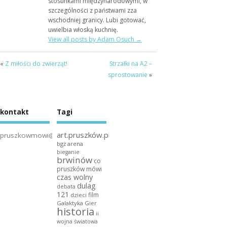
stosunkami międzynarodowymi, w
szczególności z państwami zza
wschodniej granicy. Lubi gotować,
uwielbia włoską kuchnię.
View all posts by Adam Osuch
→
«
Z miłości do zwierząt!
Strzałki na A2 –
sprostowanie
»
kontakt
Tagi
art.pruszków.pl
pruszkowmowi@gmail.com
bgż arena
bieganie
brwinów
co
pruszków mówi
czas wolny
dulag
debata
121
film
dzieci
Galaktyka Gier
historia
ii
wojna światowa