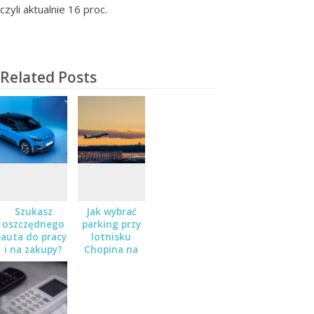
czyli aktualnie 16 proc.
Related Posts
Szukasz
Jak wybrać
oszczędnego
parking przy
auta do pracy
lotnisku
i na zakupy?
Chopina na
Sprawdź
dłuższy
Nissana Micra
wyjazd?
w salonie
Zaborowski