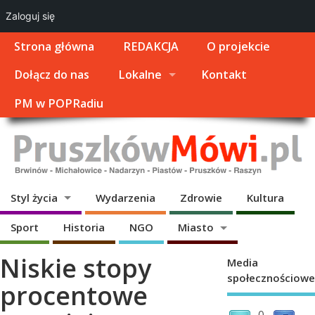
Zaloguj się
Strona główna
REDAKCJA
O projekcie
Dołącz do nas
Lokalne
Kontakt
PM w POPRadiu
Styl życia
Wydarzenia
Zdrowie
Kultura
Sport
Historia
NGO
Miasto
Niskie stopy
Media
społecznościowe
procentowe
0