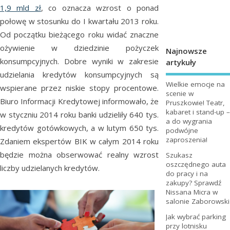
1,9 mld zł
, co oznacza wzrost o ponad
połowę w stosunku do I kwartału 2013 roku.
Od początku bieżącego roku widać znaczne
ożywienie w dziedzinie pożyczek
Najnowsze
konsumpcyjnych. Dobre wyniki w zakresie
artykuły
udzielania kredytów konsumpcyjnych są
Wielkie emocje na
wspierane przez niskie stopy procentowe.
scenie w
Biuro Informacji Kredytowej informowało, że
Pruszkowie! Teatr,
kabaret i stand-up –
w styczniu 2014 roku banki udzieliły 640 tys.
a do wygrania
kredytów gotówkowych, a w lutym 650 tys.
podwójne
zaproszenia!
Zdaniem ekspertów BIK w całym 2014 roku
będzie można obserwować realny wzrost
Szukasz
oszczędnego auta
liczby udzielanych kredytów.
do pracy i na
zakupy? Sprawdź
Nissana Micra w
salonie Zaborowski
Jak wybrać parking
przy lotnisku