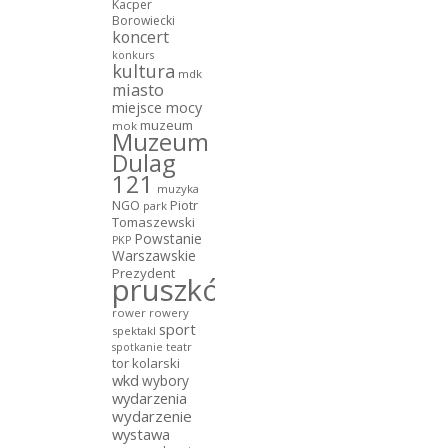
Kacper
Borowiecki
koncert
konkurs
kultura
mdk
miasto
miejsce mocy
muzeum
mok
Muzeum
Dulag
121
muzyka
NGO
Piotr
park
Tomaszewski
Powstanie
PKP
Warszawskie
Prezydent
pruszków
rower
rowery
sport
spektakl
teatr
spotkanie
tor kolarski
wkd
wybory
wydarzenia
wydarzenie
wystawa