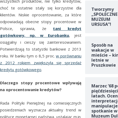
wszystkich produktów, nie tylko kredytów,
choć te ostatnie stały się korzystne dla
Tworzymy
„SPOŁECZNE
klientów. Niskie oprocentowanie, za które
MUZEUM
odpowiadają obecne stopy procentowe w
URSUSA”!
Polsce, sprawia, że
tani kredyt
gotówkowy, np. w Eurobanku
, jest
osiągalny i cieszy się zainteresowaniem.
Sposób na
Potwierdzają to statystki bankowe z 2013
wakacje w
mieście – ki
roku. W banku tym o 8,5 proc.
w porównaniu
letnie w
z 2012 rokiem zwiększyła się sprzedaż
Pruszkowie
kredytu gotówkowego
.
Dlaczego stopy procentowe wpływają
Marzec ’68 p
na oprocentowanie kredytów?
pięćdziesięc
latach. Ocen
interpretacj
Rada Polityki Pieniężnej na comiesięcznych
manipulacje
posiedzeniach wyznacza aktualny trend w
spotkanie w
Muzeum Dul
polityce monetarnej państwa, ustalając m.in.