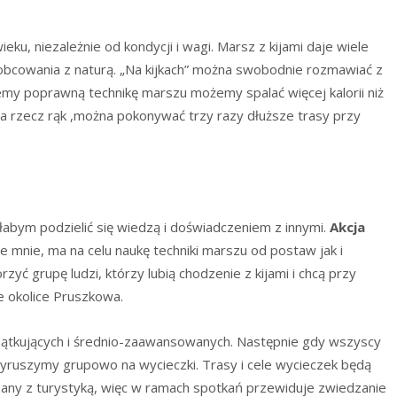
ku, niezależnie od kondycji i wagi. Marsz z kijami daje wiele
i obcowania z naturą. „Na kijkach” można swobodnie rozmawiać z
emy poprawną technikę marszu możemy spalać więcej kalorii niż
na rzecz rąk ,można pokonywać trzy razy dłuższe trasy przy
ałabym podzielić się wiedzą i doświadczeniem z innymi.
Akcja
 mnie, ma na celu naukę techniki marszu od postaw jak i
ć grupę ludzi, którzy lubią chodzenie z kijami i chcą przy
e okolice Pruszkowa.
ątkujących i średnio-zaawansowanych. Następnie gdy wszyscy
ruszymy grupowo na wycieczki. Trasy i cele wycieczek będą
zany z turystyką, więc w ramach spotkań przewiduje zwiedzanie