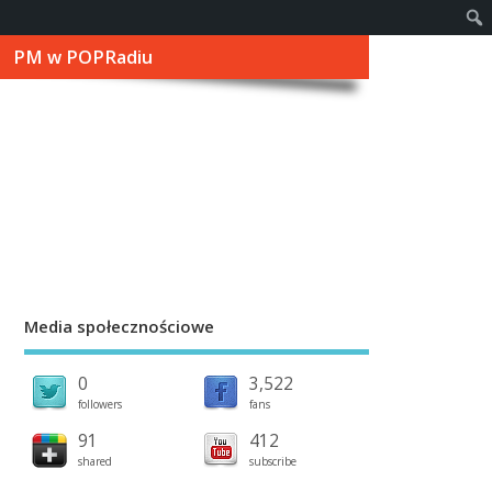
PM w POPRadiu
Media społecznościowe
0
3,522
followers
fans
91
412
shared
subscribe