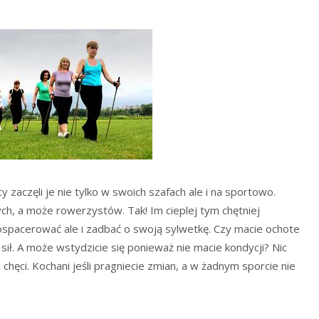
zaczęli je nie tylko w swoich szafach ale i na sportowo.
h, a może rowerzystów. Tak! Im cieplej tym chętniej
ospacerować ale i zadbać o swoją sylwetkę. Czy macie ochote
ił. A może wstydzicie się ponieważ nie macie kondycji? Nic
hęci. Kochani jeśli pragniecie zmian, a w żadnym sporcie nie