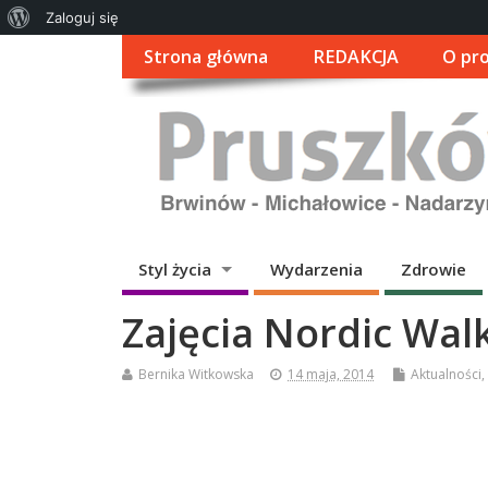
O
Zaloguj się
WordPressie
Strona główna
REDAKCJA
O pro
Styl życia
Wydarzenia
Zdrowie
Zajęcia Nordic Wal
Bernika Witkowska
14 maja, 2014
Aktualności
,