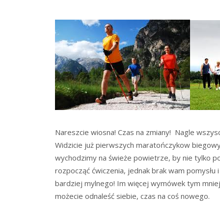
Nareszcie wiosna! Czas na zmiany! Nagle wszyscy 
Widzicie już pierwszych maratończykow biegowyc
wychodzimy na świeże powietrze, by nie tylko p
rozpocząć ćwiczenia, jednak brak wam pomysłu i s
bardziej mylnego! Im więcej wymówek tym mniej c
możecie odnaleść siebie, czas na coś nowego.