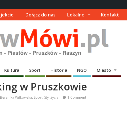
jekcie
Dołącz do nas
Lokalne
Kontakt
Kultura
Sport
Historia
NGO
Miasto
king w Pruszkowie
Berenika Witkowska
,
Sport
,
Styl życia
1 Comment