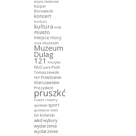
wojna światowa
Kacper
Borowiecki
koncert
konkurs
kultura
mdk
miasto
miejsce mocy
muzeum
mok
Muzeum
Dulag
121
muzyka
NGO
Piotr
park
Tomaszewski
Powstanie
PKP
Warszawskie
Prezydent
pruszków
rower
rowery
sport
spektakl
teatr
spotkanie
tor kolarski
wkd
wybory
wydarzenia
wydarzenie