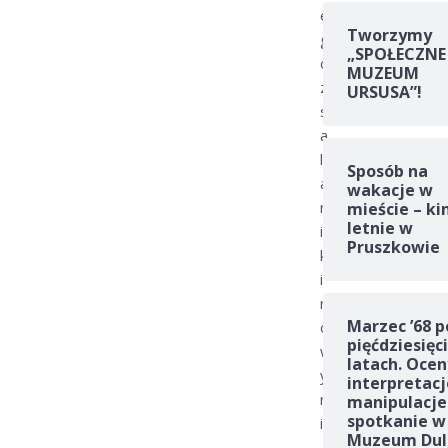
e
Tworzymy
g
„SPOŁECZNE
o
MUZEUM
z
URSUSA”!
s
a
l
Sposób na
a
wakacje w
m
mieście – ki
letnie w
i
Pruszkowie
k
i
n
Marzec ’68 p
o
pięćdziesięc
w
latach. Ocen
y
interpretacj
m
manipulacje
spotkanie w
i
Muzeum Dul
.