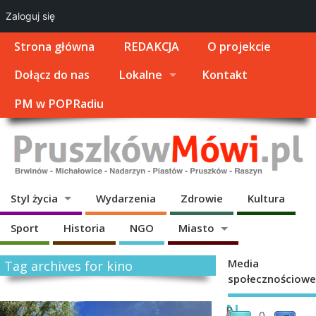
Zaloguj się
Strona główna
REDAKCJA
O projekcie
Dołącz do nas
Lokalne
Kontakt
PM w POPRadiu
Styl życia
Wydarzenia
Zdrowie
Kultura
Sport
Historia
NGO
Miasto
Media
Tag archives for kino
społecznościowe
N
P
0