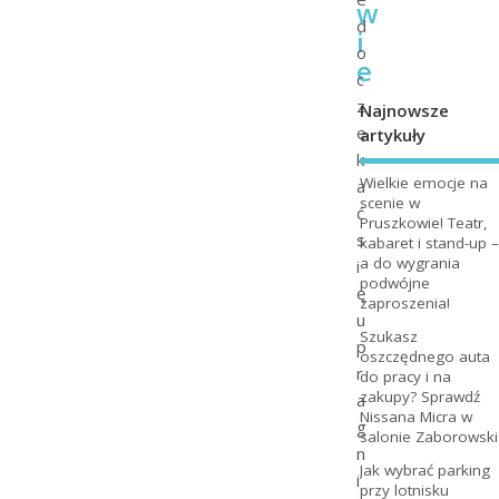
w
d
i
o
e
c
z
Najnowsze
e
artykuły
k
Wielkie emocje na
a
scenie w
ć
Pruszkowie! Teatr,
s
kabaret i stand-up –
a do wygrania
i
podwójne
ę
zaproszenia!
u
Szukasz
p
oszczędnego auta
r
do pracy i na
zakupy? Sprawdź
a
Nissana Micra w
g
salonie Zaborowski
n
Jak wybrać parking
i
przy lotnisku