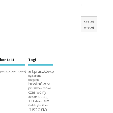
i
…
czytaj
więcej
kontakt
Tagi
art.pruszków.pl
pruszkowmowi@gmail.com
bgż arena
bieganie
brwinów
co
pruszków mówi
czas wolny
dulag
debata
121
film
dzieci
Galaktyka Gier
historia
ii