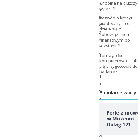
o
Chopina na dłuższy
wyjazd?
n
e
Rozwód a kredyt
hipoteczny – co
g
dzieje się z
o
zobowiązaniem
c
finansowym po
rozstaniu?
e
n
Tomografia
komputerowa – jak
t
się przygotować do
r
badania?
u
m
h
Popularne wpisy
a
n
Ferie zimow
d
w Muzeum
l
Dulag 121
o
w