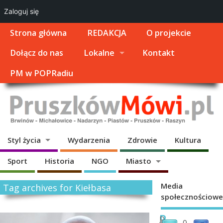
Zaloguj się
Strona główna
REDAKCJA
O projekcie
Dołącz do nas
Lokalne
Kontakt
PM w POPRadiu
Styl życia
Wydarzenia
Zdrowie
Kultura
Sport
Historia
NGO
Miasto
Media
Tag archives for Kiełbasa
społecznościowe
P
D
0