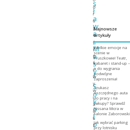
s
d
ł
r
a
u
w
g
Najnowsze
a
a
artykuły
„
c
M
Wielkie emocje na
z
scenie w
a
ę
Pruszkowie! Teatr,
s
ś
kabaret i stand-up –
a do wygrania
y
ć
podwójne
w
”
zaproszenia!
y
S
Szukasz
w
o
oszczędnego auta
i
do pracy i na
k
zakupy? Sprawdź
a
o
Nissana Micra w
d
salonie Zaborowski
ł
u
o
Jak wybrać parking
z
przy lotnisku