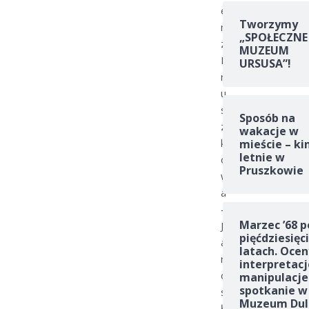
e
Tworzymy
m
„SPOŁECZNE
z
MUZEUM
P
URSUSA”!
r
u
s
Sposób na
z
wakacje w
k
mieście – ki
letnie w
o
Pruszkowie
w
a
-
Marzec ’68 p
J
pięćdziesięc
a
latach. Ocen
r
interpretacj
o
manipulacje
spotkanie w
s
Muzeum Dul
ł