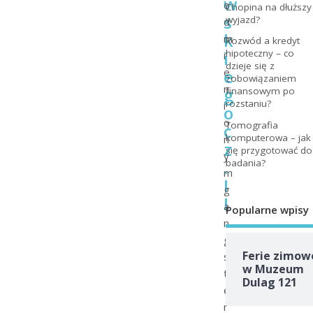
w
o
Chopina na dłuższy
s
wyjazd?
d
k
m
Rozwód a kredyt
i
hipoteczny – co
i
dzieje się z
e
e
zobowiązaniem
n
g
finansowym po
rozstaniu?
i
o
o
Tomografia
c
komputerowa – jak
n
z
się przygotować do
y
.
badania?
m
I
g
I
a
Popularne wpisy
n
g
Ferie zimow
s
w Muzeum
t
Dulag 121
e
r