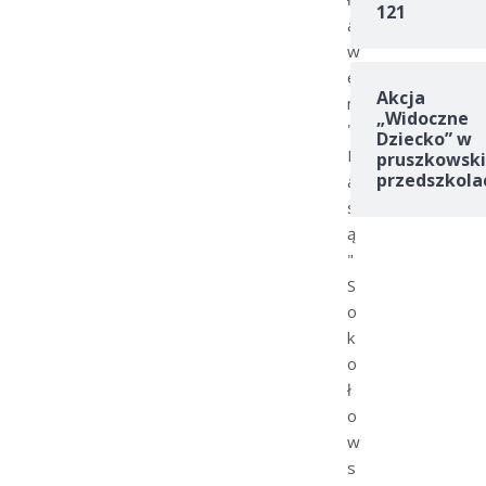
121
a
w
e
Akcja
m
„Widoczne
"
Dziecko” w
M
pruszkowski
przedszkola
a
s
ą
"
S
o
k
o
ł
o
w
s