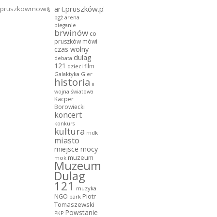
art.pruszków.pl
pruszkowmowi@gmail.com
bgż arena
bieganie
brwinów
co
pruszków mówi
czas wolny
dulag
debata
121
film
dzieci
Galaktyka Gier
historia
ii
wojna światowa
Kacper
Borowiecki
koncert
konkurs
kultura
mdk
miasto
miejsce mocy
muzeum
mok
Muzeum
Dulag
121
muzyka
NGO
Piotr
park
Tomaszewski
Powstanie
PKP