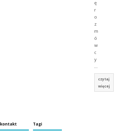
ę
r
o
z
m
ó
w
c
y
…
czytaj
więcej
kontakt
Tagi