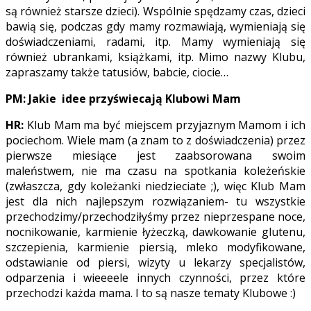
są również starsze dzieci). Wspólnie spędzamy czas, dzieci
bawią się, podczas gdy mamy rozmawiają, wymieniają się
doświadczeniami, radami, itp. Mamy wymieniają się
również ubrankami, książkami, itp. Mimo nazwy Klubu,
zapraszamy także tatusiów, babcie, ciocie…
PM: Jakie idee przyświecają Klubowi Mam
HR:
Klub Mam ma być miejscem przyjaznym Mamom i ich
pociechom. Wiele mam (a znam to z doświadczenia) przez
pierwsze miesiące jest zaabsorowana swoim
maleństwem, nie ma czasu na spotkania koleżeńskie
(zwłaszcza, gdy koleżanki niedzieciate ;), więc Klub Mam
jest dla nich najlepszym rozwiązaniem- tu wszystkie
przechodzimy/przechodziłyśmy przez nieprzespane noce,
nocnikowanie, karmienie łyżeczką, dawkowanie glutenu,
szczepienia, karmienie piersią, mleko modyfikowane,
odstawianie od piersi, wizyty u lekarzy specjalistów,
odparzenia i wieeeele innych czynności, przez które
przechodzi każda mama. I to są nasze tematy Klubowe :)