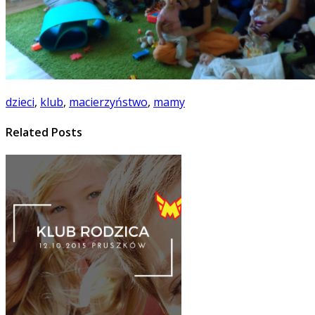
dzieci
,
klub
,
macierzyństwo
,
mamy
Related Posts