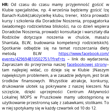
HR:
Od czasu do czasu mamy przyjemność gościć w
Klubie specjalistów, np. 4 września będziemy gościć Izę
Banach-Kubik(założycielkę klubu, trener, która prowadzi
kursy i szkolenia dla Doradców Noszenia, propagatorka
świadomego rodzicielstwa bliskości, na co dzień wspiera
Doradców Noszenia, prowadzi konsultacje i warsztaty dla
Rodziców dotyczące noszenia w chuście, masażu
Shantala, BLW, budowania kompetencji rodzicielskich).
Spotkanie odbędzie się na temat rozszerzania diety
metodą BLW
https://www.facebook.com/
events/429694810502751/?fref=
ts
– link do wydarzenia.
Zapraszam do przejrzenia naszej
facebookowej strony
–
tam najlepiej widać, co dzieje się w Klubie :)Naszym
największym problemem, a w zasadzie jedynym, jest brak
środków finansowych. Wszystkie atrakcje, konkursy,
drukowanie ulotek są pokrywane z naszej kieszeni. Na
szczęście, dzięki uprzejmości Centrum Aktywności
Lokalnej MOPS w Pruszkowie mamy udostępnioną w
użytkowanie przestronną salę z zabawkami, stolikami. To
w niej spotykamy się w każdy czwartek od 10 do 12.