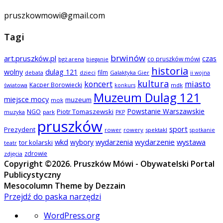
pruszkowmowi@gmail.com
Tagi
brwinów
art.pruszków.pl
czas
co pruszków mówi
bgż arena
bieganie
historia
wolny
dulag 121
film
dzieci
Galaktyka Gier
debata
ii wojna
kultura
koncert
miasto
Kacper Borowiecki
mdk
światowa
konkurs
Muzeum Dulag 121
miejsce mocy
muzeum
mok
Powstanie Warszawskie
NGO
Piotr Tomaszewski
muzyka
park
PKP
pruszków
sport
Prezydent
rower
rowery
spektakl
spotkanie
wkd
wydarzenia
wydarzenie
wystawa
wybory
tor kolarski
teatr
zdrowie
zdjęcia
Copyright ©2026. Pruszków Mówi - Obywatelski Portal
Publicystyczny
Mesocolumn Theme by Dezzain
Przejdź do paska narzędzi
O
WordPress.org