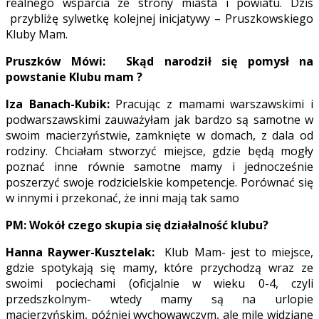
realnego wsparcia ze strony miasta i powiatu. Dziś
przybliżę sylwetkę kolejnej inicjatywy – Pruszkowskiego
Kluby Mam.
Pruszków Mówi: Skąd narodził się pomysł na
powstanie Klubu mam ?
Iza Banach-Kubik:
Pracując z mamami warszawskimi i
podwarszawskimi zauważyłam jak bardzo są samotne w
swoim macierzyństwie, zamknięte w domach, z dala od
rodziny. Chciałam stworzyć miejsce, gdzie będą mogły
poznać inne równie samotne mamy i jednocześnie
poszerzyć swoje rodzicielskie kompetencje. Porównać się
w innymi i przekonać, że inni mają tak samo
PM: Wokół czego skupia się działalność klubu?
Hanna Raywer-Kusztelak:
Klub Mam- jest to miejsce,
gdzie spotykają się mamy, które przychodzą wraz ze
swoimi pociechami (oficjalnie w wieku 0-4, czyli
przedszkolnym- wtedy mamy są na urlopie
macierzyńskim, później wychowawczym, ale mile widziane