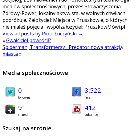
mediów społecznościowych, prezes Stowarzyszenia
Zdrowy-Rower, lokalny aktywista, w wolnych chwilach
podróżuje. Założyciel: Miejsca w Pruszkowie, o których
nie miałeś pojęcia i współzałożyciel: PruszkówMówi.pl
View all posts by Piotr Łuczyński
→
«
Gwałciciel powrócił?
Spiderman, Transformersy i Predator nową atrakcją
miasta
»
Media społecznościowe
0
3,522
followers
fans
91
412
shared
subscribe
Szukaj na stronie