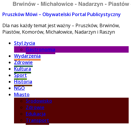
Pruszków Mówi – Obywatelski Portal Publicystyczny
Dla nas każdy temat jest ważny – Pruszków, Brwinów,
Piastów, Komorów, Michałowice, Nadarzyn i Raszyn
Styl życia
Gastronomia
Wydarzenia
Zdrowie
Kultura
Sport
Historia
NGO
Miasto
Środowisko
Zdrowie
Edukacja
Transport