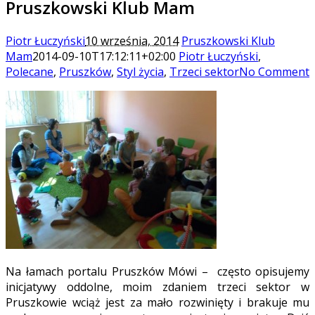
Pruszkowski Klub Mam
Piotr Łuczyński
10 września, 2014
Pruszkowski Klub
Mam
2014-09-10T17:12:11+02:00
Piotr Łuczyński
,
Polecane
,
Pruszków
,
Styl życia
,
Trzeci sektor
No Comment
Na łamach portalu Pruszków Mówi – często opisujemy
inicjatywy oddolne, moim zdaniem trzeci sektor w
Pruszkowie wciąż jest za mało rozwinięty i brakuje mu