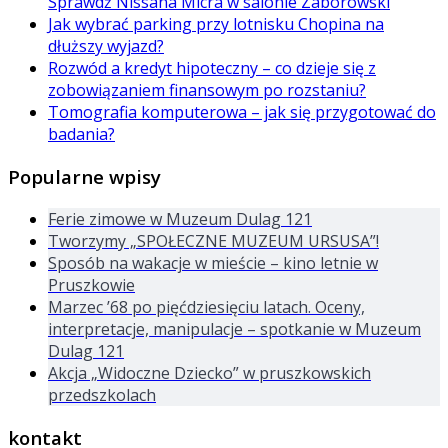
Sprawdź Nissana Micra w salonie Zaborowski
Jak wybrać parking przy lotnisku Chopina na
dłuższy wyjazd?
Rozwód a kredyt hipoteczny – co dzieje się z
zobowiązaniem finansowym po rozstaniu?
Tomografia komputerowa – jak się przygotować do
badania?
Popularne wpisy
Ferie zimowe w Muzeum Dulag 121
Tworzymy „SPOŁECZNE MUZEUM URSUSA”!
Sposób na wakacje w mieście – kino letnie w
Pruszkowie
Marzec ’68 po pięćdziesięciu latach. Oceny,
interpretacje, manipulacje – spotkanie w Muzeum
Dulag 121
Akcja „Widoczne Dziecko” w pruszkowskich
przedszkolach
kontakt