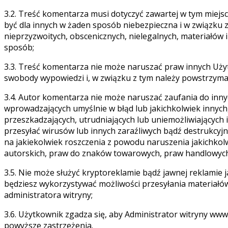
3.2. Treść komentarza musi dotyczyć zawartej w tym miejs
być dla innych w żaden sposób niebezpieczna i w związku z
nieprzyzwoitych, obscenicznych, nielegalnych, materiałów 
sposób;
3.3. Treść komentarza nie może naruszać praw innych Uż
swobody wypowiedzi i, w związku z tym należy powstrzyma
3.4. Autor komentarza nie może naruszać zaufania do innyc
wprowadzających umyślnie w błąd lub jakichkolwiek innych
przeszkadzających, utrudniających lub uniemożliwiających 
przesyłać wirusów lub innych zaraźliwych bądź destrukcyj
na jakiekolwiek roszczenia z powodu naruszenia jakichkol
autorskich, praw do znaków towarowych, praw handlowych
3.5. Nie może służyć kryptoreklamie bądź jawnej reklamie 
będziesz wykorzystywać możliwości przesyłania materiałów
administratora witryny;
3.6. Użytkownik zgadza się, aby Administrator witryny w
powyższe zastrzeżenia.