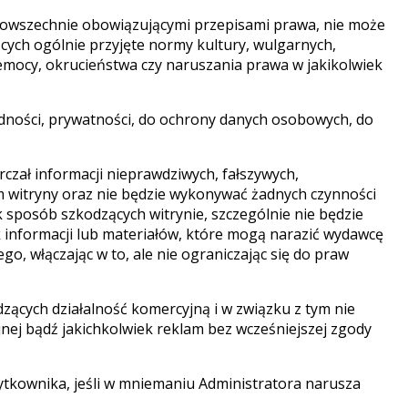
z powszechnie obowiązującymi przepisami prawa, nie może
ących ogólnie przyjęte normy kultury, wulgarnych,
rzemocy, okrucieństwa czy naruszania prawa w jakikolwiek
dności, prywatności, do ochrony danych osobowych, do
czał informacji nieprawdziwych, fałszywych,
m witryny oraz nie będzie wykonywać żadnych czynności
 sposób szkodzących witrynie, szczególnie nie będzie
k informacji lub materiałów, które mogą narazić wydawcę
 włączając w to, ale nie ograniczając się do praw
zących działalność komercyjną i w związku z tym nie
nej bądź jakichkolwiek reklam bez wcześniejszej zgody
ytkownika, jeśli w mniemaniu Administratora narusza