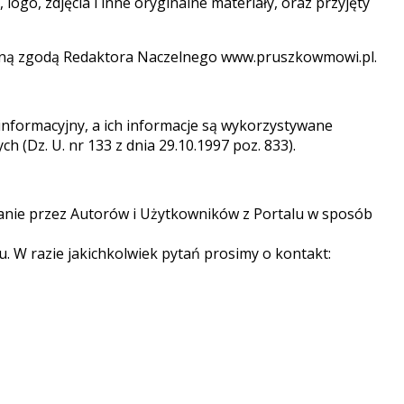
ogo, zdjęcia i inne oryginalne materiały, oraz przyjęty
semną zgodą Redaktora Naczelnego www.pruszkowmowi.pl.
informacyjny, a ich informacje są wykorzystywane
 (Dz. U. nr 133 z dnia 29.10.1997 poz. 833).
stanie przez Autorów i Użytkowników z Portalu w sposób
. W razie jakichkolwiek pytań prosimy o kontakt: