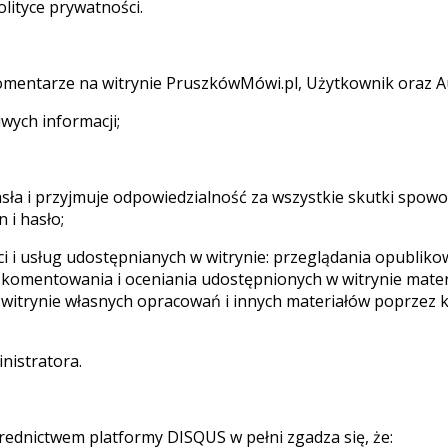
lityce prywatności.
 komentarze na witrynie PruszkówMówi.pl, Użytkownik oraz A
iwych informacji;
hasła i przyjmuje odpowiedzialność za wszystkie skutki s
 i hasło;
ci i usług udostępnianych w witrynie: przeglądania opublik
omentowania i oceniania udostępnionych w witrynie mater
witrynie własnych opracowań i innych materiałów poprzez 
nistratora.
średnictwem platformy DISQUS w pełni zgadza się, że: