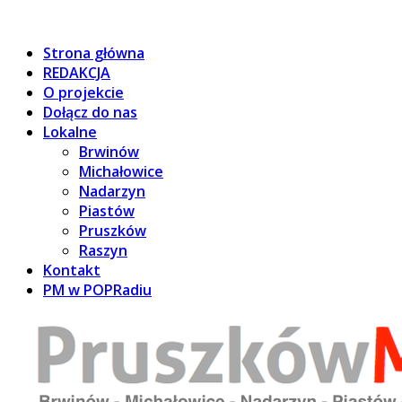
Strona główna
REDAKCJA
O projekcie
Dołącz do nas
Lokalne
Brwinów
Michałowice
Nadarzyn
Piastów
Pruszków
Raszyn
Kontakt
PM w POPRadiu