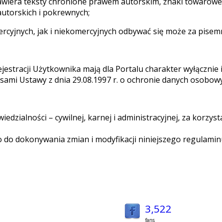
awiera teksty chronione prawem autorskim, znaki towarowe, l
autorskich i pokrewnych;
mercyjnych, jak i niekomercyjnych odbywać się może za pi
estracji Użytkownika mają dla Portalu charakter wyłącznie 
ami Ustawy z dnia 29.08.1997 r. o ochronie danych osobowych
edzialności – cywilnej, karnej i administracyjnej, za korzy
do dokonywania zmian i modyfikacji niniejszego regulaminu
3,522
fans