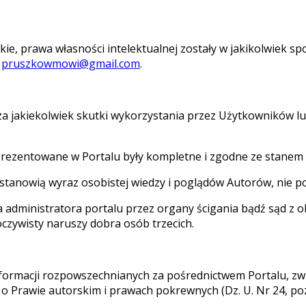
skie, prawa własności intelektualnej zostały w jakikolwiek 
:
pruszkowmowi@gmail.com
.
i za jakiekolwiek skutki wykorzystania przez Użytkowników 
e prezentowane w Portalu były kompletne i zgodne ze stanem
 stanowią wyraz osobistej wiedzy i poglądów Autorów, nie 
ia administratora portalu przez organy ścigania bądź sąd 
czywisty naruszy dobra osób trzecich.
informacji rozpowszechnianych za pośrednictwem Portalu, 
 o Prawie autorskim i prawach pokrewnych (Dz. U. Nr 24, poz.