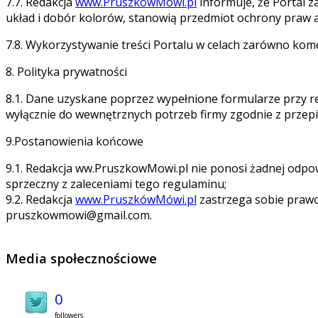
7.7. Redakcja
www.PruszkowMowi.pl
informuje, że Portal z
układ i dobór kolorów, stanowią przedmiot ochrony praw 
7.8. Wykorzystywanie treści Portalu w celach zarówno ko
8. Polityka prywatności
8.1. Dane uzyskane poprzez wypełnione formularze przy rej
wyłącznie do wewnętrznych potrzeb firmy zgodnie z przepis
9.Postanowienia końcowe
9.1. Redakcja ww.PruszkowMowi.pl nie ponosi żadnej odpowi
sprzeczny z zaleceniami tego regulaminu;
9.2. Redakcja
www.PruszkówMówi.pl
zastrzega sobie prawo 
pruszkowmowi@gmail.com.
Media społecznościowe
0
followers