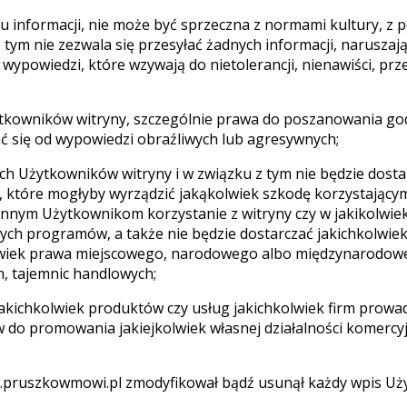
cu informacji, nie może być sprzeczna z normami kultury, 
 tym nie zezwala się przesyłać żadnych informacji, naruszaj
i wypowiedzi, które wzywają do nietolerancji, nienawiści, p
ytkowników witryny, szczególnie prawa do poszanowania go
ć się od wypowiedzi obraźliwych lub agresywnych;
h Użytkowników witryny i w związku z tym nie będzie dostar
, które mogłyby wyrządzić jakąkolwiek szkodę korzystający
innym Użytkownikom korzystanie z witryny czy w jakikolwiek
nych programów, a także nie będzie dostarczać jakichkolwie
wiek prawa miejscowego, narodowego albo międzynarodowego,
, tajemnic handlowych;
jakichkolwiek produktów czy usług jakichkolwiek firm prowad
 do promowania jakiejkolwiek własnej działalności komercyj
ww.pruszkowmowi.pl zmodyfikował bądź usunął każdy wpis Uż