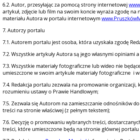
6.2. Autor, przesyłając za pomocą strony internetowej
www.
artykuł, zdjęcie lub film na swoim koncie wyraża zgodę na n
materiału Autora w portalu internetowym
www.PruszkówM
7. Autorzy portalu
7.1. Autorem portalu jest osoba, która uzyskała zgodę Re
7.2. Wszystkie artykuły Autora są jego własnymi opiniami a
7.3. Wszystkie materiały fotograficzne lub wideo nie bę
umieszczone w swoim artykule materiały fotograficzne i w
7.4. Redakcja portalu zezwala na promowanie organizacji, 
rozumieniu ustawy o Prawie Handlowym;
7.5. Zezwala się Autorom na zamieszczanie odnośników do 
treści na stronie właściwej (z pełnym tekstem);
7.6. Decyzję o promowaniu wybranych treści, dostarczanyc
treści, które umieszczone będą na stronie głównej portalu 