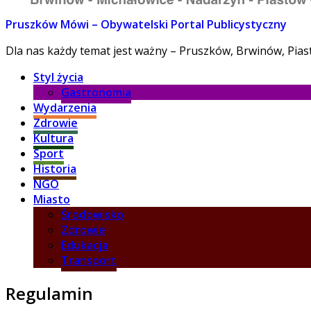
Pruszków Mówi – Obywatelski Portal Publicystyczny
Dla nas każdy temat jest ważny – Pruszków, Brwinów, Pia
Styl życia
Gastronomia
Wydarzenia
Zdrowie
Kultura
Sport
Historia
NGO
Miasto
Środowisko
Zdrowie
Edukacja
Transport
Regulamin