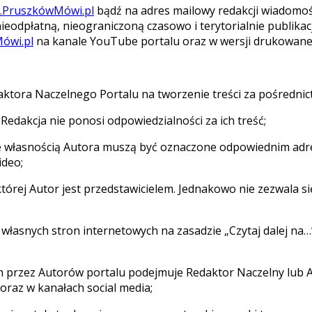
PruszkówMówi.pl
bądź na adres mailowy redakcji wiadomość,
ieodpłatną, nieograniczoną czasowo i terytorialnie publikacj
ówi.pl
na kanale YouTube portalu oraz w wersji drukowanej
daktora Naczelnego Portalu na tworzenie treści za pośredn
 Redakcja nie ponosi odpowiedzialności za ich treść;
dące własnością Autora muszą być oznaczone odpowiednim ad
ideo;
której Autor jest przedstawicielem. Jednakowo nie zezwala s
własnych stron internetowych na zasadzie „Czytaj dalej na…
h przez Autorów portalu podejmuje Redaktor Naczelny lub A
oraz w kanałach social media;