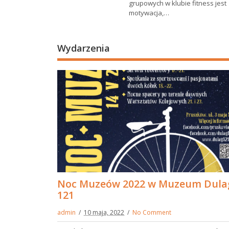
grupowych w klubie fitness jest
motywacja,…
Wydarzenia
Noc Muzeów 2022 w Muzeum Dula
121
admin
10 maja, 2022
No Comment