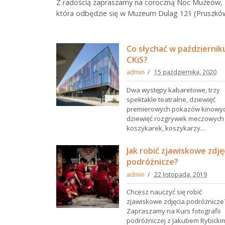
Z radością zapraszamy na coroczną Noc Muzeów,
która odbędzie się w Muzeum Dulag 121 (Pruszkó
Co słychać w październik
CKiS?
admin
15 października, 2020
Dwa występy kabaretowe, trzy
spektakle teatralne, dziewięć
premierowych pokazów kinowyc
dziewięć rozgrywek meczowych
koszykarek, koszykarzy…
Jak robić zjawiskowe zdję
podróżnicze?
admin
22 listopada, 2019
Chcesz nauczyć się robić
zjawiskowe zdjęcia podróżnicze
Zapraszamy na Kurs fotografii
podróżniczej z Jakubem Rybick