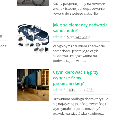
Każdy pasjonat jazdy na rowerze
wie, jak istotne jest dopasowanie
roweru do swojego ciała. Nie…
Jakie są elementy nadwozia
samochodu?
18
admin
5 czerwca, 2022
sobie
W ogólnym rozumieniu nadwozie
i
samochodu jest to jego część
składowa umiejscowiona na
podwoziu. Jest więc…
Czym kierować się przy
wyborze firmy
parkieciarskiej?
admin
16 listopada, 2021
mi
Drewniana podłoga charakteryzuje
się najwyższą jakością, trwałością i
wytrzymałością oraz może być
prawdziwą wizytówką każdego…