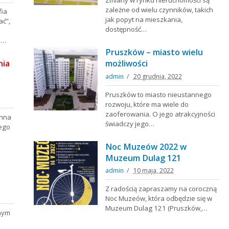
Zmiany w rynku nieruchomości są
zależne od wielu czynników, takich
fia
jak popyt na mieszkania,
ać”,
dostępność…
o…
Pruszków – miasto wielu
nia
możliwości
admin
20 grudnia, 2022
Pruszków to miasto nieustannego
rozwoju, które ma wiele do
zaoferowania. O jego atrakcyjności
onna
świadczy jego…
jego
Noc Muzeów 2022 w
Muzeum Dulag 121
admin
10 maja, 2022
Z radością zapraszamy na coroczną
Noc Muzeów, która odbędzie się w
Muzeum Dulag 121 (Pruszków,…
dnym