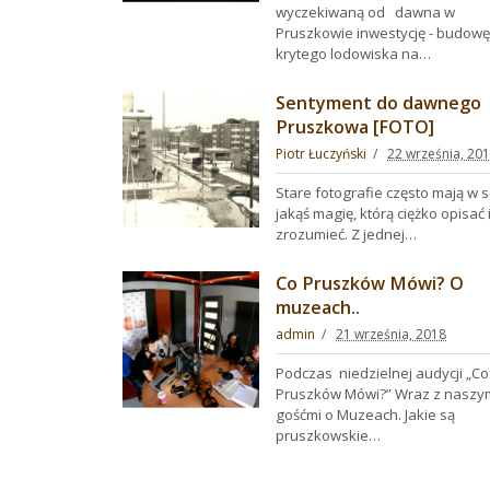
wyczekiwaną od dawna w
Pruszkowie inwestycję - budowę
krytego lodowiska na…
Sentyment do dawnego
Pruszkowa [FOTO]
Piotr Łuczyński
22 września, 20
Stare fotografie często mają w 
jakąś magię, którą ciężko opisać 
zrozumieć. Z jednej…
Co Pruszków Mówi? O
muzeach..
admin
21 września, 2018
Podczas niedzielnej audycji „Co
Pruszków Mówi?” Wraz z naszy
gośćmi o Muzeach. Jakie są
pruszkowskie…