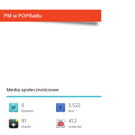
PM w POPRadiu
Media społecznościowe
0
3,522
followers
fans
91
412
shared
subscribe