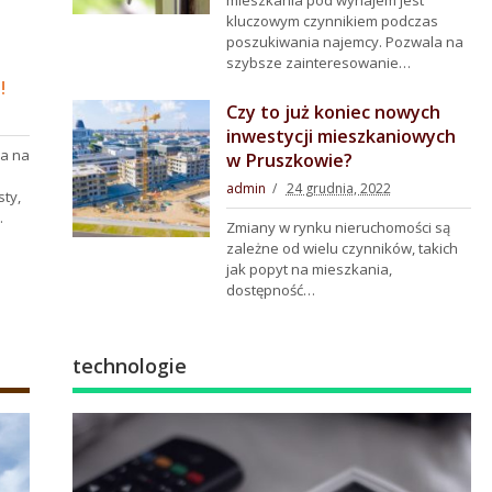
mieszkania pod wynajem jest
kluczowym czynnikiem podczas
poszukiwania najemcy. Pozwala na
szybsze zainteresowanie…
!
Czy to już koniec nowych
inwestycji mieszkaniowych
a na
w Pruszkowie?
admin
24 grudnia, 2022
sty,
…
Zmiany w rynku nieruchomości są
zależne od wielu czynników, takich
jak popyt na mieszkania,
dostępność…
technologie