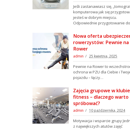
Jeśli zastanawiasz się, „tomogra
komputerowa jak się przygotow
jesteś w dobrym miejscu.
Odpowiednie przygotowanie d
Nowa oferta ubezpiecze
rowerzystów: Pewnie na
Rower
admin
25 kwietnia, 2025
Pewnie na Rower to wszechstr
ochrona w PZU dla Ciebie i Two
pojazdu – łączy…
Zajęcia grupowe w klubie
fitness – dlaczego warto
spróbować?
admin
10 października, 2024
Motywacja i wsparcie grupy Je
z największych atutów zajęć