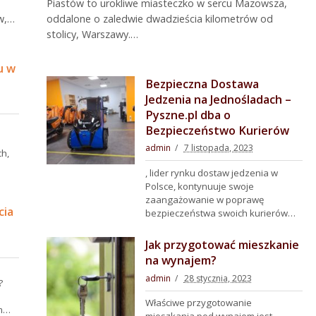
Piastów to urokliwe miasteczko w sercu Mazowsza,
w,…
oddalone o zaledwie dwadzieścia kilometrów od
stolicy, Warszawy.…
u w
Bezpieczna Dostawa
Jedzenia na Jednośladach –
Pyszne.pl dba o
Bezpieczeństwo Kurierów
admin
7 listopada, 2023
h,
, lider rynku dostaw jedzenia w
Polsce, kontynuuje swoje
zaangażowanie w poprawę
cia
bezpieczeństwa swoich kurierów…
Jak przygotować mieszkanie
na wynajem?
admin
28 stycznia, 2023
?
Właściwe przygotowanie
im…