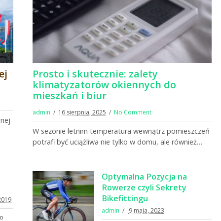
ej
Prosto i skutecznie: zalety
klimatyzatorów okiennych do
mieszkań i biur
admin
16 sierpnia, 2025
No Comment
dnej
W sezonie letnim temperatura wewnątrz pomieszczeń
potrafi być uciążliwa nie tylko w domu, ale również…
Optymalna Pozycja na
Rowerze czyli Sekrety
Bikefittingu
2019
admin
9 maja, 2023
no