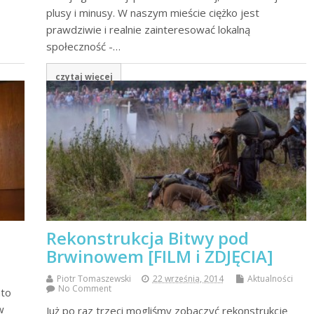
plusy i minusy. W naszym mieście ciężko jest
prawdziwie i realnie zainteresować lokalną
społeczność -…
czytaj więcej
Rekonstrukcja Bitwy pod
Brwinowem [FILM i ZDJĘCIA]
Piotr Tomaszewski
22 września, 2014
Aktualności
No Comment
ato
w
Już po raz trzeci mogliśmy zobaczyć rekonstrukcję