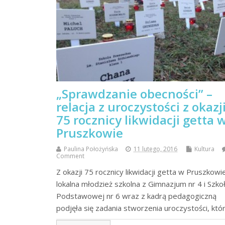
„Sprawdzanie obecności” –
relacja z uroczystości z okazj
75 rocznicy likwidacji getta 
Pruszkowie
Paulina Położyńska
11 lutego, 2016
Kultura
Comment
Z okazji 75 rocznicy likwidacji getta w Pruszkowi
lokalna młodzież szkolna z Gimnazjum nr 4 i Szko
Podstawowej nr 6 wraz z kadrą pedagogiczną
podjęła się zadania stworzenia uroczystości, któ