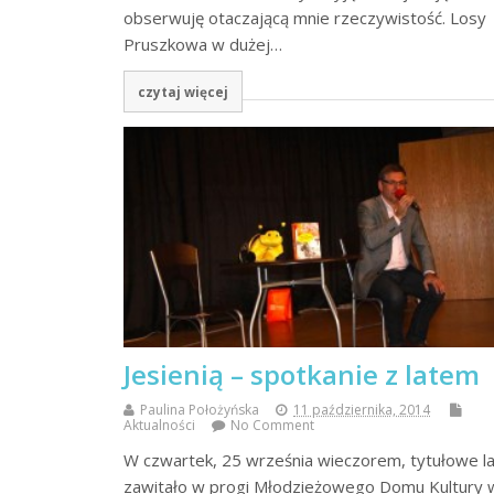
obserwuję otaczającą mnie rzeczywistość. Losy
Pruszkowa w dużej…
czytaj więcej
Jesienią – spotkanie z latem
Paulina Położyńska
11 października, 2014
Aktualności
No Comment
W czwartek, 25 września wieczorem, tytułowe l
zawitało w progi Młodzieżowego Domu Kultury 