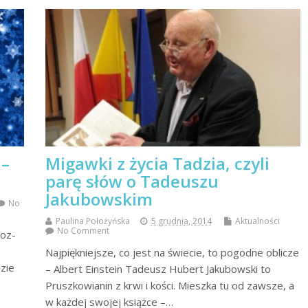
–
Migawki z życia Tadzia, czyli
parę słów o Tadeuszu
Jakubowskim
No
Paulina Położyńska
5 grudnia, 2014
Aktualności
No Comment
 oz­
Najpiękniejsze, co jest na świecie, to pogodne oblicze
zie
– Albert Einstein Tadeusz Hubert Jakubowski to
Pruszkowianin z krwi i kości. Mieszka tu od zawsze, a
w każdej swojej książce –…