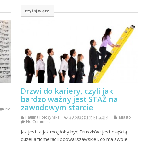
czytaj więcej
Drzwi do kariery, czyli jak
bardzo ważny jest STAŻ na
zawodowym starcie
No
Paulina Położyńska
30 października, 2014
Miasto
No Comment
Jak jest, a jak mogłoby być Pruszków jest częścią
dużej aglomeracji podwarszawskiej, co ma swoje