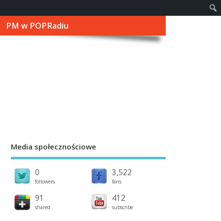
PM w POPRadiu
Media społecznościowe
0
3,522
followers
fans
91
412
shared
subscribe