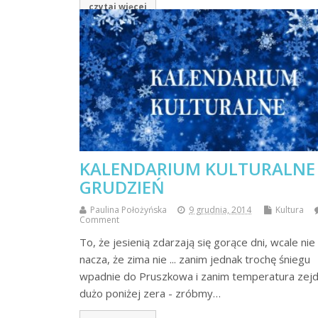
czytaj więcej
KALENDARIUM KULTURALNE 
GRUDZIEŃ
Paulina Położyńska
9 grudnia, 2014
Kultura
Comment
To, że je­sienią zdarzają się gorące dni, wca­le nie
nacza, że zi­ma nie ... zanim jednak trochę śniegu
wpadnie do Pruszkowa i zanim temperatura zejd
dużo poniżej zera - zróbmy…