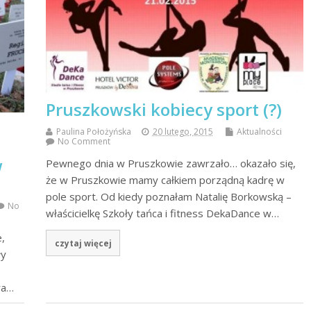
Pruszkowski kobiecy sport (?)
Paulina Położyńska
20 lutego, 2015
Aktualności
No Comment
i
w
Pewnego dnia w Pruszkowie zawrzało… okazało się,
że w Pruszkowie mamy całkiem porządną kadrę w
pole sport. Od kiedy poznałam Natalię Borkowską –
No
właścicielkę Szkoły tańca i fitness DekaDance w…
e,
czytaj więcej
ły
ra…