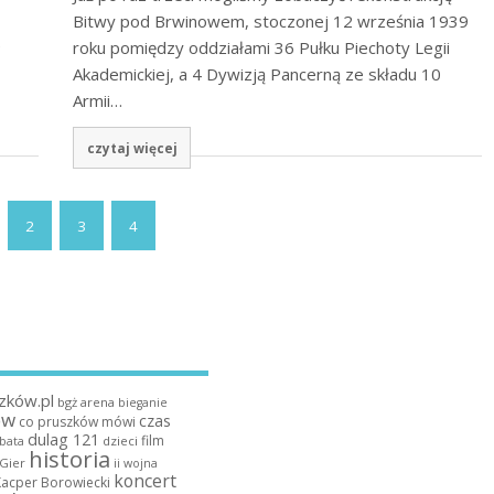
Bitwy pod Brwinowem, stoczonej 12 września 1939
e
roku pomiędzy oddziałami 36 Pułku Piechoty Legii
Akademickiej, a 4 Dywizją Pancerną ze składu 10
Armii…
czytaj więcej
2
3
4
zków.pl
bgż arena
bieganie
ów
czas
co pruszków mówi
dulag 121
film
dzieci
bata
historia
 Gier
ii wojna
koncert
Kacper Borowiecki