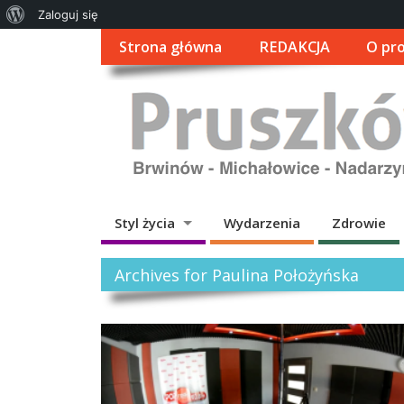
O
Zaloguj się
WordPressie
Strona główna
REDAKCJA
O pro
Styl życia
Wydarzenia
Zdrowie
Archives for Paulina Położyńska