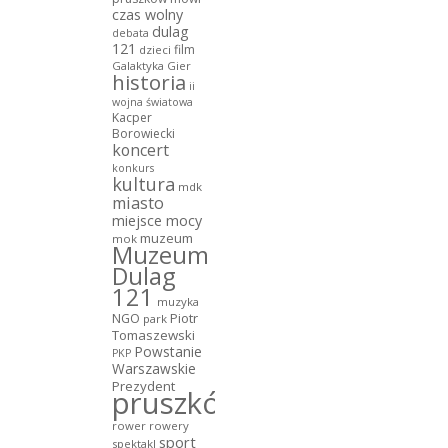
czas wolny
dulag
debata
121
film
dzieci
Galaktyka Gier
historia
ii
wojna światowa
Kacper
Borowiecki
koncert
konkurs
kultura
mdk
miasto
miejsce mocy
muzeum
mok
Muzeum
Dulag
121
muzyka
NGO
Piotr
park
Tomaszewski
Powstanie
PKP
Warszawskie
Prezydent
pruszków
rower
rowery
sport
spektakl