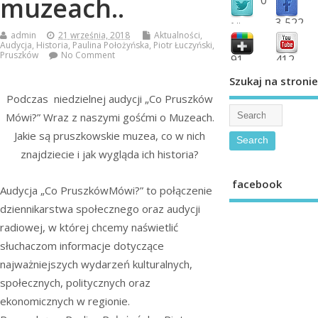
muzeach..
3,522
followers
admin
21 września, 2018
Aktualności
,
fans
Audycja
,
Historia
,
Paulina Położyńska
,
Piotr Łuczyński
,
Pruszków
No Comment
91
412
shared
subscribe
Szukaj na stronie
Podczas niedzielnej audycji „Co Pruszków
Mówi?” Wraz z naszymi gośćmi o Muzeach.
Jakie są pruszkowskie muzea, co w nich
znajdziecie i jak wygląda ich historia?
facebook
Audycja „Co PruszkówMówi?” to połączenie
dziennikarstwa społecznego oraz audycji
radiowej, w której chcemy naświetlić
słuchaczom informacje dotyczące
najważniejszych wydarzeń kulturalnych,
społecznych, politycznych oraz
ekonomicznych w regionie.