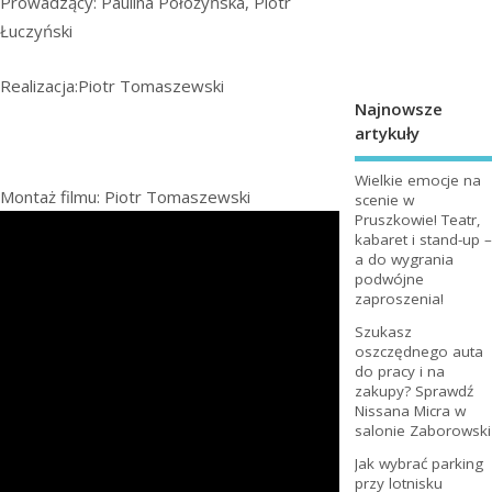
Prowadzący: Paulina Położyńska, Piotr
Łuczyński
Realizacja:Piotr Tomaszewski
Najnowsze
artykuły
Wielkie emocje na
Montaż filmu: Piotr Tomaszewski
scenie w
Pruszkowie! Teatr,
kabaret i stand-up –
a do wygrania
podwójne
zaproszenia!
Szukasz
oszczędnego auta
do pracy i na
zakupy? Sprawdź
Nissana Micra w
salonie Zaborowski
Jak wybrać parking
przy lotnisku