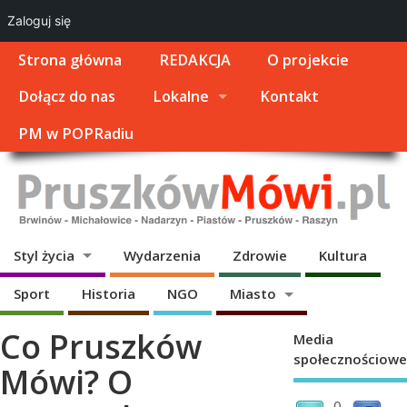
Zaloguj się
Strona główna
REDAKCJA
O projekcie
Dołącz do nas
Lokalne
Kontakt
PM w POPRadiu
Styl życia
Wydarzenia
Zdrowie
Kultura
Sport
Historia
NGO
Miasto
Co Pruszków
Media
społecznościowe
Mówi? O
0