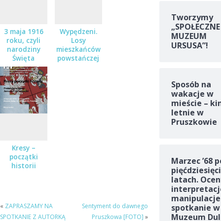
Tworzymy
„SPOŁECZNE
3 maja 1916
Wypędzeni.
MUZEUM
roku, czyli
Losy
URSUSA”!
narodziny
mieszkańców
Święta
powstańczej
Narodowego.
Warszawy
Zapraszamy!
1944
Sposób na
wakacje w
mieście – ki
letnie w
Pruszkowie
Kresy –
początki
Marzec ’68 p
historii
pięćdziesięc
latach. Ocen
interpretacj
manipulacje
«
ZAPRASZAMY NA
Sentyment do dawnego
spotkanie w
Muzeum Dul
SPOTKANIE Z AUTORKĄ
Pruszkowa [FOTO]
»