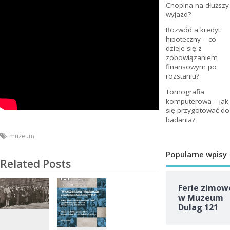
Chopina na dłuższy
wyjazd?
Rozwód a kredyt
hipoteczny – co
dzieje się z
zobowiązaniem
finansowym po
rozstaniu?
Tomografia
komputerowa – jak
się przygotować do
badania?
muzeum
Popularne wpisy
Related Posts
Ferie zimow
w Muzeum
Dulag 121