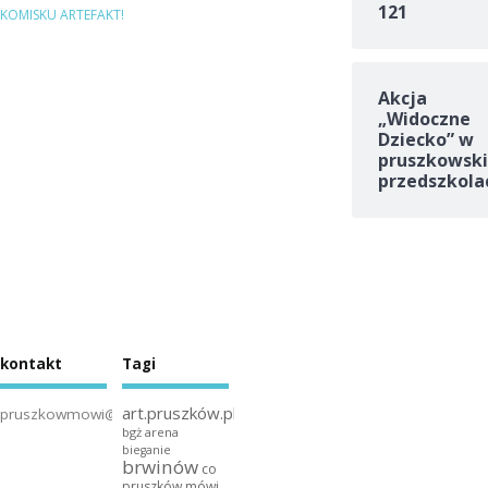
121
KOMISKU ARTEFAKT!
Akcja
„Widoczne
Dziecko” w
pruszkowski
przedszkola
kontakt
Tagi
art.pruszków.pl
pruszkowmowi@gmail.com
bgż arena
bieganie
brwinów
co
pruszków mówi