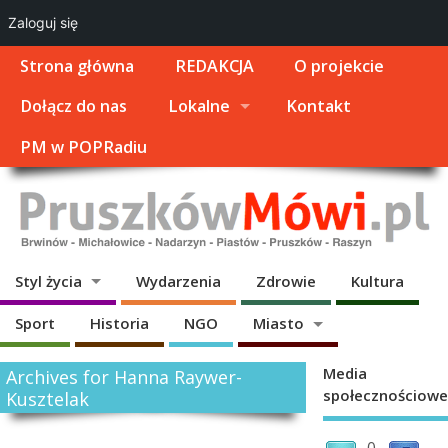
Zaloguj się
Strona główna
REDAKCJA
O projekcie
Dołącz do nas
Lokalne
Kontakt
PM w POPRadiu
Styl życia
Wydarzenia
Zdrowie
Kultura
Sport
Historia
NGO
Miasto
Media
Archives for Hanna Raywer-
społecznościowe
Kusztelak
0