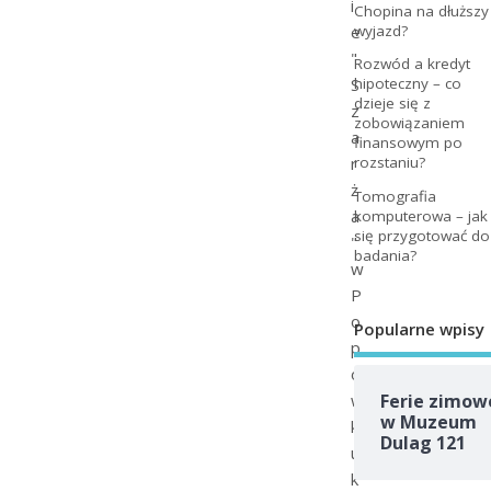
i
Chopina na dłuższy
e
wyjazd?
"
Rozwód a kredyt
S
hipoteczny – co
dzieje się z
z
zobowiązaniem
a
finansowym po
r
rozstaniu?
ż
Tomografia
a
komputerowa – jak
się przygotować do
"
badania?
w
P
o
Popularne wpisy
p
ó
w
Ferie zimow
w Muzeum
k
Dulag 121
u
k