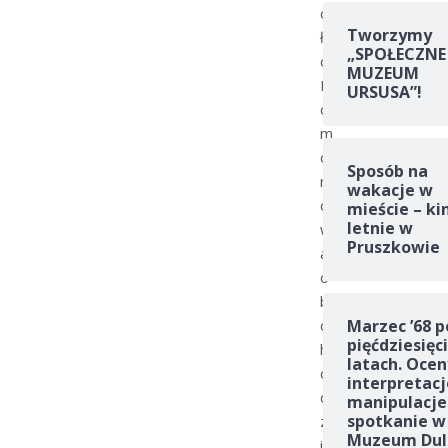
o
Tworzymy
ł
„SPOŁECZNE
o
MUZEUM
K
URSUSA”!
o
m
o
Sposób na
r
wakacje w
o
mieście – ki
letnie w
w
Pruszkowie
a
o
b
c
Marzec ’68 p
pięćdziesięc
h
latach. Ocen
o
interpretacj
d
manipulacje
spotkanie w
z
Muzeum Dul
i