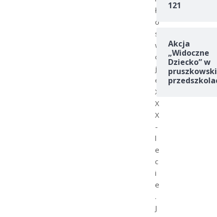
121
ł
o
s
Akcja
w
„Widoczne
o
Dziecko” w
j
pruszkowski
e
przedszkola
X
X
X
-
l
e
c
i
e
.
J