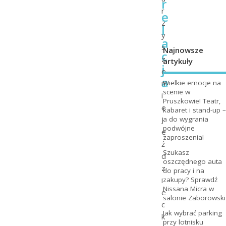
r
r
e
z
l
y
a
s
Najnowsze
c
z
artykuły
j
e
a
n
Wielkie emocje na
scenie w
i
Pruszkowie! Teatr,
e
kabaret i stand-up –
J
a do wygrania
podwójne
e
zaproszenia!
ź
Szukasz
d
oszczędnego auta
z
do pracy i na
i
zakupy? Sprawdź
Nissana Micra w
e
salonie Zaborowski
c
Jak wybrać parking
k
przy lotnisku