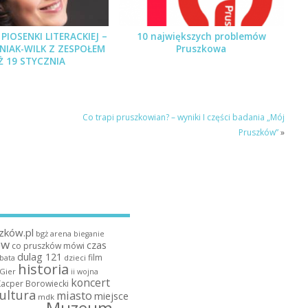
PIOSENKI LITERACKIEJ –
10 największych problemów
PNIAK-WILK Z ZESPOŁEM
Pruszkowa
Ż 19 STYCZNIA
Co trapi pruszkowian? – wyniki I części badania „Mój
Pruszków”
»
zków.pl
bgż arena
bieganie
ów
czas
co pruszków mówi
dulag 121
film
dzieci
bata
historia
 Gier
ii wojna
koncert
Kacper Borowiecki
ultura
miasto
miejsce
mdk
Muzeum