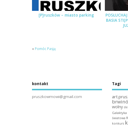
[P]ruszków – miasto parking
POSŁUCHAJ 
BASIA STĘ
JU
«
Pomóc Pasją
kontakt
Tagi
art.prus
pruszkowmowi@gmail.com
brwin
wolny
de
Galaktyka
światowa
k
konkurs