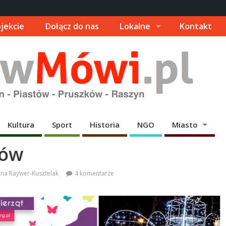
jekcie
Dołącz do nas
Lokalne
Kontakt
Kultura
Sport
Historia
NGO
Miasto
ków
na Raywer-Kusztelak
4 komentarze