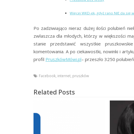
Więcej WKD-ek, gdyż rano NIE da się 
Po zadziwiająco nieraz dużej ilości polubień n
zwłaszcza dla młodych, którzy w większości ma
stanie przedstawić wszystkie pruszkowskie
komentowania. A po ciekawostki, nowinki i arty
profil
PruszkówMówi.pl
– przeszło 3250 polubień!
Facebook
,
internet
,
pruszków
Related Posts