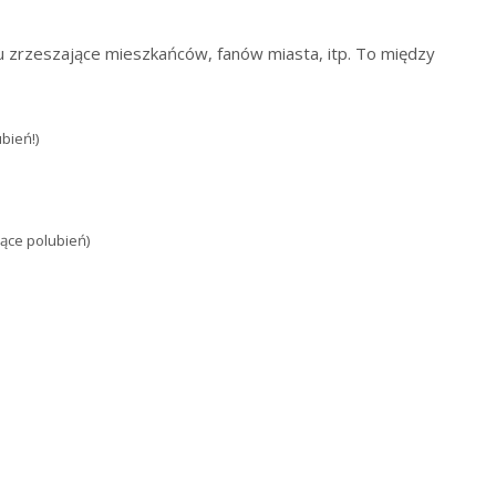
tu zrzeszające mieszkańców, fanów miasta, itp. To między
ubień!)
iące polubień)