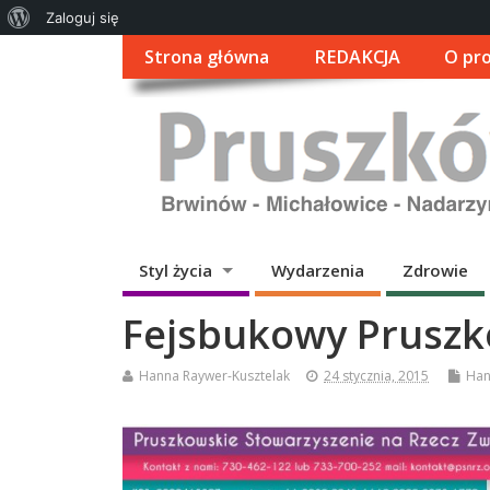
O
Zaloguj się
WordPressie
Strona główna
REDAKCJA
O pro
Styl życia
Wydarzenia
Zdrowie
Fejsbukowy Prusz
Hanna Raywer-Kusztelak
24 stycznia, 2015
Han