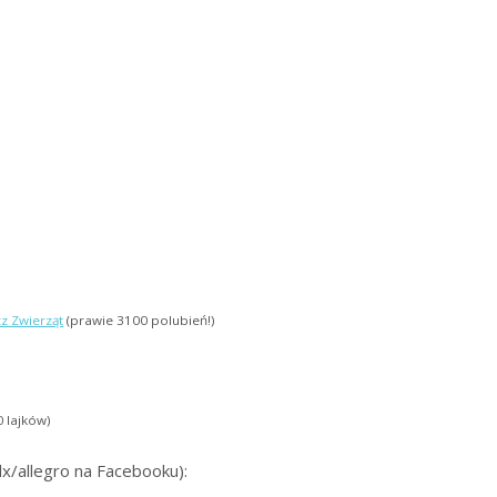
z Zwierząt
(prawie 3100 polubień!)
 lajków)
x/allegro na Facebooku):