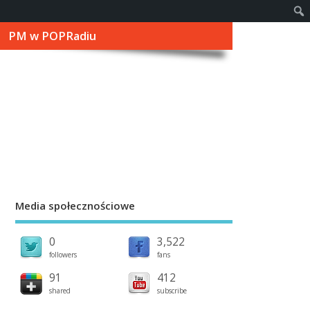
PM w POPRadiu
Media społecznościowe
0
3,522
followers
fans
91
412
shared
subscribe