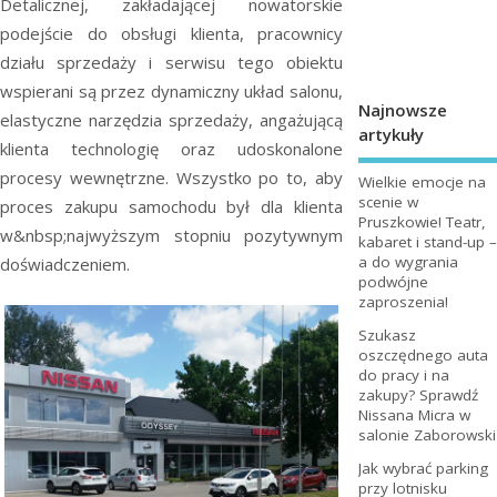
Detalicznej, zakładającej nowatorskie
podejście do obsługi klienta, pracownicy
działu sprzedaży i serwisu tego obiektu
wspierani są przez dynamiczny układ salonu,
Najnowsze
elastyczne narzędzia sprzedaży, angażującą
artykuły
klienta technologię oraz udoskonalone
procesy wewnętrzne. Wszystko po to, aby
Wielkie emocje na
scenie w
proces zakupu samochodu był dla klienta
Pruszkowie! Teatr,
w&nbsp;najwyższym stopniu pozytywnym
kabaret i stand-up –
a do wygrania
doświadczeniem.
podwójne
zaproszenia!
Szukasz
oszczędnego auta
do pracy i na
zakupy? Sprawdź
Nissana Micra w
salonie Zaborowski
Jak wybrać parking
przy lotnisku