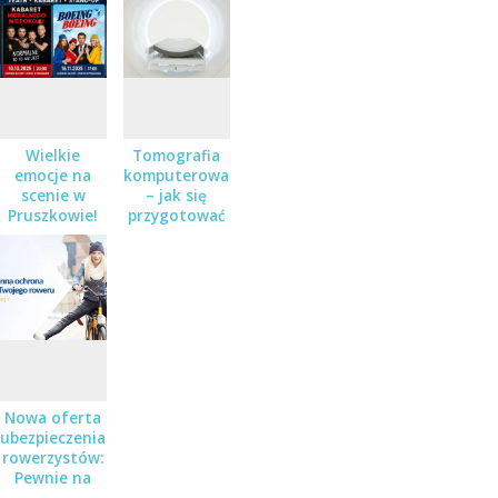
Wielkie
Tomografia
emocje na
komputerowa
scenie w
– jak się
Pruszkowie!
przygotować
Teatr,
do badania?
kabaret i
stand-up – a
do wygrania
podwójne
zaproszenia!
Nowa oferta
ubezpieczenia
rowerzystów:
Pewnie na
Rower