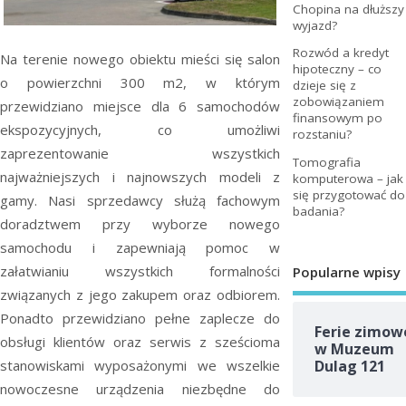
Chopina na dłuższy
wyjazd?
Rozwód a kredyt
Na terenie nowego obiektu mieści się salon
hipoteczny – co
o powierzchni 300 m2, w którym
dzieje się z
zobowiązaniem
przewidziano miejsce dla 6 samochodów
finansowym po
ekspozycyjnych, co umożliwi
rozstaniu?
zaprezentowanie wszystkich
Tomografia
najważniejszych i najnowszych modeli z
komputerowa – jak
się przygotować do
gamy. Nasi sprzedawcy służą fachowym
badania?
doradztwem przy wyborze nowego
samochodu i zapewniają pomoc w
załatwianiu wszystkich formalności
Popularne wpisy
związanych z jego zakupem oraz odbiorem.
Ponadto przewidziano pełne zaplecze do
Ferie zimow
obsługi klientów oraz serwis z sześcioma
w Muzeum
Dulag 121
stanowiskami wyposażonymi we wszelkie
nowoczesne urządzenia niezbędne do