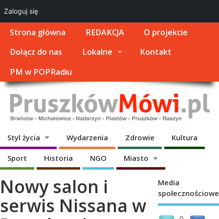
Zaloguj się
Strona główna
REDAKCJA
O projekcie
Dołącz do nas
Lokalne
Kontakt
PM w POPRadiu
Styl życia
Wydarzenia
Zdrowie
Kultura
Sport
Historia
NGO
Miasto
Nowy salon i
Media
społecznościowe
serwis Nissana w
0