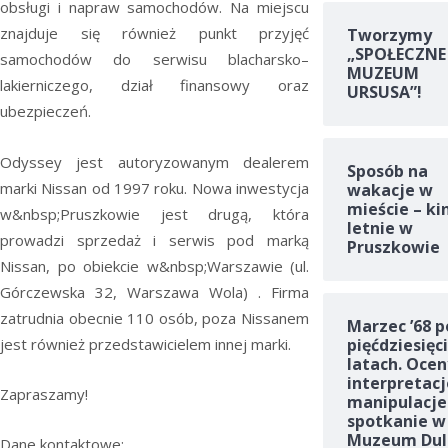
obsługi i napraw samochodów. Na miejscu
znajduje się również punkt przyjęć
Tworzymy
„SPOŁECZNE
samochodów do serwisu blacharsko–
MUZEUM
lakierniczego, dział finansowy oraz
URSUSA”!
ubezpieczeń.
Odyssey jest autoryzowanym dealerem
Sposób na
marki Nissan od 1997 roku. Nowa inwestycja
wakacje w
mieście – ki
w&nbsp;Pruszkowie jest drugą, która
letnie w
prowadzi sprzedaż i serwis pod marką
Pruszkowie
Nissan, po obiekcie w&nbsp;Warszawie (ul.
Górczewska 32, Warszawa Wola) . Firma
zatrudnia obecnie 110 osób, poza Nissanem
Marzec ’68 p
jest również przedstawicielem innej marki.
pięćdziesięc
latach. Ocen
interpretacj
Zapraszamy!
manipulacje
spotkanie w
Muzeum Dul
Dane kontaktowe: