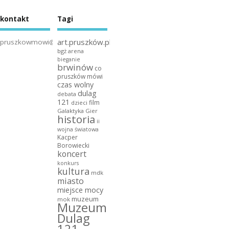
kontakt
Tagi
art.pruszków.pl
pruszkowmowi@gmail.com
bgż arena
bieganie
brwinów
co
pruszków mówi
czas wolny
dulag
debata
121
film
dzieci
Galaktyka Gier
historia
ii
wojna światowa
Kacper
Borowiecki
koncert
konkurs
kultura
mdk
miasto
miejsce mocy
muzeum
mok
Muzeum
Dulag
121