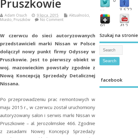
Pruszkowie
3,522
followers
Adam Osuch
9 lipca, 2015
Aktualności
,
fans
Miasto
,
Pruszków
No Comment
91
412
shared
subscribe
Szukaj na stronie
W czerwcu do sieci autoryzowanych
przedstawicieli marki Nissan w Polsce
dołączył nowy punkt firmy Odyssey w
Pruszkowie. Jest to pierwszy obiekt w
woj. mazowieckim powstały zgodnie z
Nową Koncepcją Sprzedaży Detalicznej
facebook
Nissana.
Po przeprowadzeniu prac remontowych w
maju 2015 r., w czerwcu został uruchomiony
autoryzowany salon i serwis marki Nissan w
Pruszkowie – al. Jerozolimskie 466. Zgodnie
z zasadami Nowej Koncepcji Sprzedaży