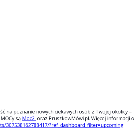
ść na poznanie nowych ciekawych osób z Twojej okolicy –
a MOCy są
Moc2
oraz PruszkowMówi.pl. Więcej informacji o
ts/307538162788417/?ref_dashboard_filter=upcoming