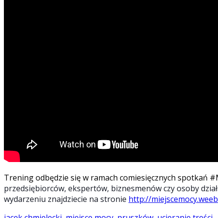
Trening odbędzie się w ramach comiesięcznych spotkań 
przedsiębiorców, ekspertów, biznesmenów czy osoby dział
wydarzeniu znajdziecie na stronie
http://miejscemocy.weeb
jacek chmielecki
,
miejsce mocy
,
pruszków
,
ucieranie treści