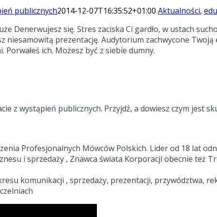
ień publicznych
2014-12-07T16:35:52+01:00
Aktualności
,
edu
że Denerwujesz się. Stres zaciska Ci gardło, w ustach sucho 
asz niesamowitą prezentację. Audytorium zachwycone Twoją e
i. Porwałeś ich. Możesz być z siebie dumny.
cie z wystąpień publicznych. Przyjdź, a dowiesz czym jest sk
zenia Profesjonalnych Mówców Polskich. Lider od 18 lat od
iznesu i sprzedaży , Znawca świata Korporacji obecnie też T
kresu komunikacji , sprzedaży, prezentacji, przywództwa, rek
czelniach