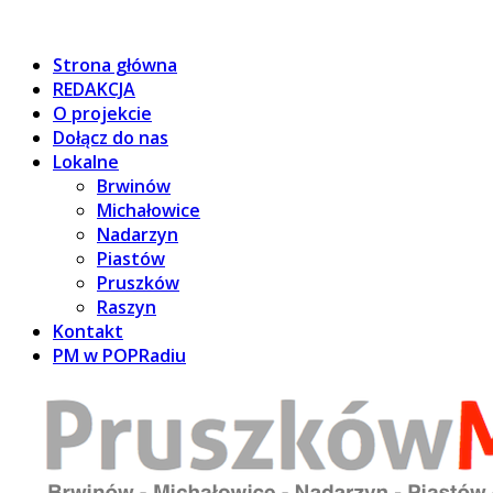
Strona główna
REDAKCJA
O projekcie
Dołącz do nas
Lokalne
Brwinów
Michałowice
Nadarzyn
Piastów
Pruszków
Raszyn
Kontakt
PM w POPRadiu