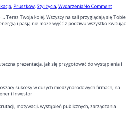
kacja
,
Pruszków
,
Styl życia
,
Wydarzenia
No Comment
… Teraz Twoja kolej. Wszyscy na sali przyglądają się Tobie
nergią i pasją nie może wyjść z podziwu wszystko kwitując
uteczna prezentacja, jak się przygotować do wystąpienia i
noszacy sukcesy w dużych miedzynarodowych firmach, na
rener i Inwestor
rutacji, motywacji, wystąpień publicznych, zarządzania