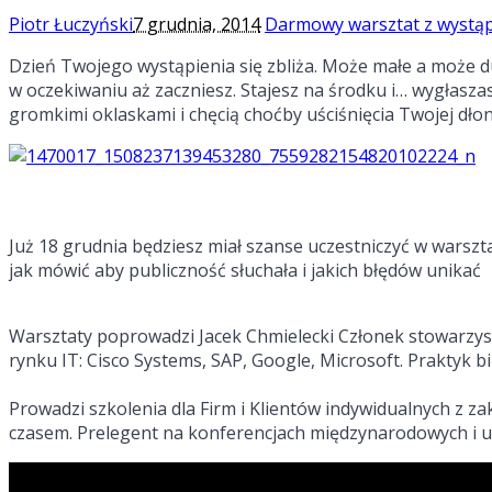
Piotr Łuczyński
7 grudnia, 2014
Darmowy warsztat z wystąp
Dzień Twojego wystąpienia się zbliża. Może małe a może du
w oczekiwaniu aż zaczniesz. Stajesz na środku i… wygłasz
gromkimi oklaskami i chęcią choćby uściśnięcia Twojej dłon
Już 18 grudnia będziesz miał szanse uczestniczyć w warszta
jak mówić aby publiczność słuchała i jakich błędów unikać
Warsztaty poprowadzi Jacek Chmielecki Członek stowarzys
rynku IT: Cisco Systems, SAP, Google, Microsoft. Praktyk b
Prowadzi szkolenia dla Firm i Klientów indywidualnych z za
czasem. Prelegent na konferencjach międzynarodowych i u