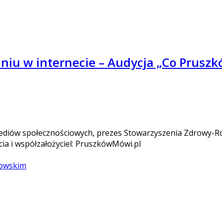
niu w internecie – Audycja „Co Prusz
ediów społecznościowych, prezes Stowarzyszenia Zdrowy-Row
ęcia i współzałożyciel: PruszkówMówi.pl
bowskim