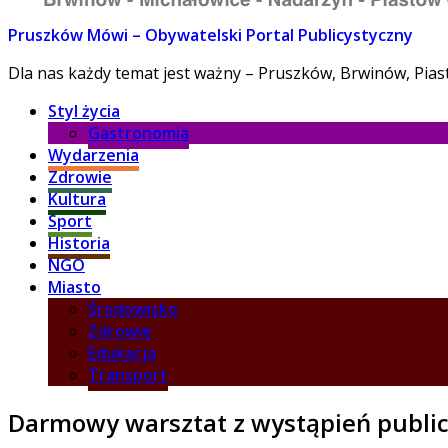
Pruszków Mówi – Obywatelski Portal Publicystyczny
Dla nas każdy temat jest ważny – Pruszków, Brwinów, Pia
Styl życia
Gastronomia
Wydarzenia
Zdrowie
Kultura
Sport
Historia
NGO
Miasto
Środowisko
Zdrowie
Edukacja
Transport
Darmowy warsztat z wystąpień publi