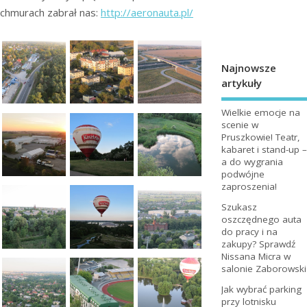
chmurach zabrał nas:
http://aeronauta.pl/
Najnowsze
artykuły
Wielkie emocje na
scenie w
Pruszkowie! Teatr,
kabaret i stand-up –
a do wygrania
podwójne
zaproszenia!
Szukasz
oszczędnego auta
do pracy i na
zakupy? Sprawdź
Nissana Micra w
salonie Zaborowski
Jak wybrać parking
przy lotnisku