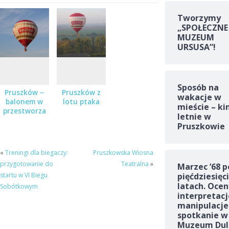
Tworzymy
„SPOŁECZNE
MUZEUM
URSUSA”!
Sposób na
Pruszków –
Pruszków z
wakacje w
balonem w
lotu ptaka
mieście – ki
przestworza
letnie w
Pruszkowie
«
Treningi dla biegaczy:
Pruszkowska Wiosna
przygotowanie do
Teatralna
»
Marzec ’68 p
pięćdziesięc
startu w VI Biegu
latach. Ocen
Sobótkowym
interpretacj
manipulacje
spotkanie w
Muzeum Dul