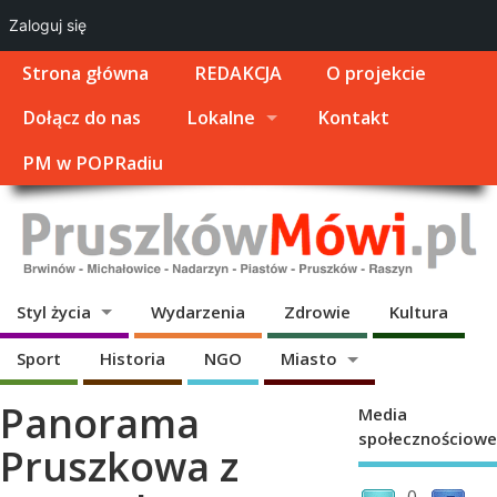
Zaloguj się
Strona główna
REDAKCJA
O projekcie
Dołącz do nas
Lokalne
Kontakt
PM w POPRadiu
Styl życia
Wydarzenia
Zdrowie
Kultura
Sport
Historia
NGO
Miasto
Panorama
Media
społecznościowe
Pruszkowa z
0