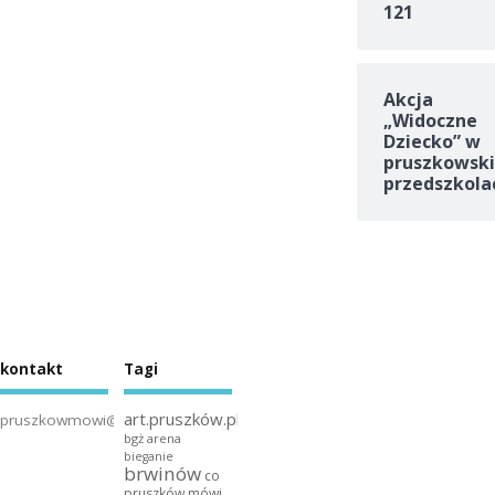
121
Akcja
„Widoczne
Dziecko” w
pruszkowski
przedszkola
kontakt
Tagi
art.pruszków.pl
pruszkowmowi@gmail.com
bgż arena
bieganie
brwinów
co
pruszków mówi