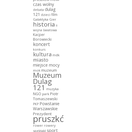
czas wolny
dulag
debata
121
film
dzieci
Galaktyka Gier
historia
ii
wojna światowa
Kacper
Borowiecki
koncert
konkurs
kultura
mdk
miasto
miejsce mocy
muzeum
mok
Muzeum
Dulag
121
muzyka
NGO
Piotr
park
Tomaszewski
Powstanie
PKP
Warszawskie
Prezydent
pruszków
rower
rowery
sport
spektakl