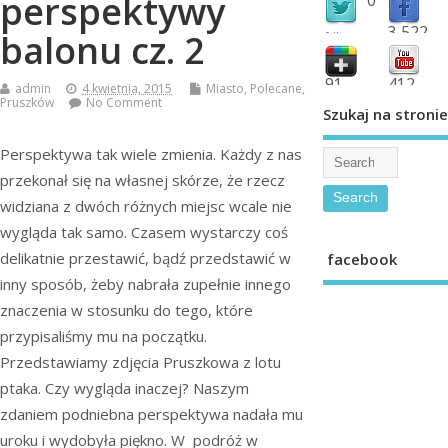
perspektywy
3,522
balonu cz. 2
followers
fans
91
412
admin
4 kwietnia, 2015
Miasto
,
Polecane
,
Pruszków
No Comment
shared
subscribe
Szukaj na stronie
Perspektywa tak wiele zmienia. Każdy z nas
przekonał się na własnej skórze, że rzecz
widziana z dwóch różnych miejsc wcale nie
wygląda tak samo. Czasem wystarczy coś
delikatnie przestawić, bądź przedstawić w
facebook
inny sposób, żeby nabrała zupełnie innego
znaczenia w stosunku do tego, które
przypisaliśmy mu na początku.
Przedstawiamy zdjęcia Pruszkowa z lotu
ptaka. Czy wygląda inaczej? Naszym
zdaniem podniebna perspektywa nadała mu
uroku i wydobyła piękno. W podróż w