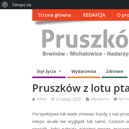
O
Zaloguj się
WordPressie
Strona główna
REDAKCJA
O pro
Styl życia
Wydarzenia
Zdrowie
Pruszków z lotu pt
admin
27 lutego, 2015
Aktualności
No C
Perspektywa tak wiele zmienia. Każdy z nas prze
miejsc wcale nie wygląda tak samo. Czasem wy
sposób, żeby nabrała zupełnie innego znaczen