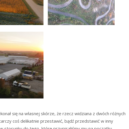
konał się na własnej skórze, że rzecz widziana z dwóch różnych
rczy coś delikatnie przestawić, bądź przedstawić w inny
w stosunku do tego, które przypisaliśmy mu na początku.