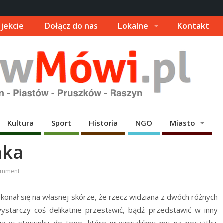
jekcie
Dołącz do nas
Lokalne
Kontakt
Kultura
Sport
Historia
NGO
Miasto
aka
omment
konał się na własnej skórze, że rzecz widziana z dwóch różnych
starczy coś delikatnie przestawić, bądź przedstawić w inny
ia w stosunku do tego, które przypisaliśmy mu na początku.