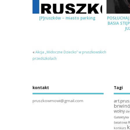
[P]ruszków – miasto parking
POSŁUCHAJ 
BASIA STĘ
JU
«
Akcja „Widoczne Dziecko” w pruszkowskich
przedszkolach
kontakt
Tagi
art.prus
pruszkowmowi@gmail.com
brwin
wolny
de
Galaktyka
światowa
k
konkurs