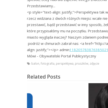
Przedstawiamy...
<p style="text-align: justify;">Perspektywa tak w
rzecz widziana z dwóch różnych miejsc wcale ni
przestawić, bądź przedstawić w inny sposób, że
które przypisaliśmy mu na początku. Przedstawia
miasto wygląda inaczej? Naszym zdaniem podnie
podróż w chmurach zabrał nas: <a href="http://a
align: justify;"></p>
admin
11820578387638502
Mówi - Obywatelski Portal Publicystyczny
balon
,
fotografia
,
perspektywa
,
pruszków
,
zdjęcie
Related Posts