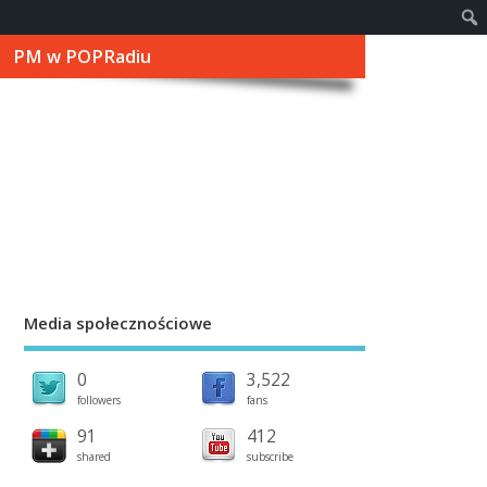
PM w POPRadiu
Media społecznościowe
0
3,522
followers
fans
91
412
shared
subscribe