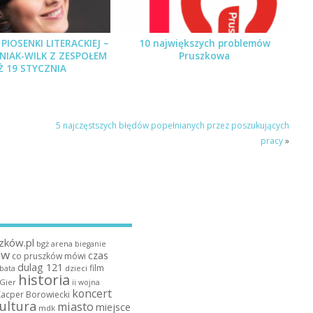
PIOSENKI LITERACKIEJ –
10 największych problemów
PNIAK-WILK Z ZESPOŁEM
Pruszkowa
Ż 19 STYCZNIA
5 najczęstszych błędów popełnianych przez poszukujących
pracy
»
zków.pl
bgż arena
bieganie
ów
czas
co pruszków mówi
dulag 121
film
dzieci
bata
historia
 Gier
ii wojna
koncert
Kacper Borowiecki
ultura
miasto
miejsce
mdk