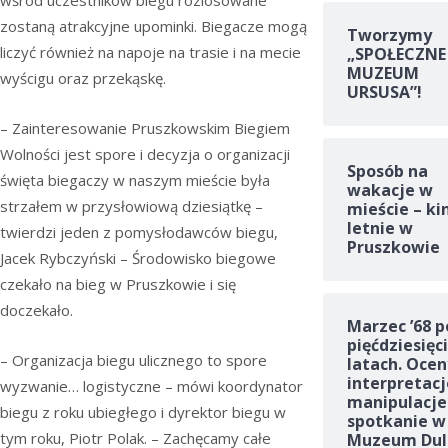
zostaną atrakcyjne upominki. Biegacze mogą
Tworzymy
liczyć również na napoje na trasie i na mecie
„SPOŁECZNE
MUZEUM
wyścigu oraz przekąskę.
URSUSA”!
– Zainteresowanie Pruszkowskim Biegiem
Wolności jest spore i decyzja o organizacji
Sposób na
święta biegaczy w naszym mieście była
wakacje w
strzałem w przysłowiową dziesiątkę –
mieście – ki
letnie w
twierdzi jeden z pomysłodawców biegu,
Pruszkowie
Jacek Rybczyński – Środowisko biegowe
czekało na bieg w Pruszkowie i się
doczekało.
Marzec ’68 p
pięćdziesięc
– Organizacja biegu ulicznego to spore
latach. Ocen
interpretacj
wyzwanie… logistyczne – mówi koordynator
manipulacje
biegu z roku ubiegłego i dyrektor biegu w
spotkanie w
tym roku, Piotr Polak. – Zachęcamy całe
Muzeum Dul