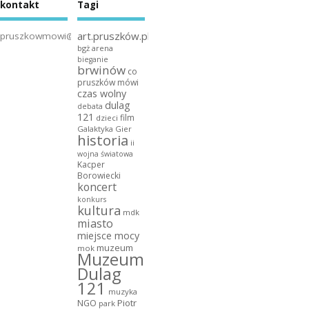
kontakt
Tagi
art.pruszków.pl
pruszkowmowi@gmail.com
bgż arena
bieganie
brwinów
co
pruszków mówi
czas wolny
dulag
debata
121
film
dzieci
Galaktyka Gier
historia
ii
wojna światowa
Kacper
Borowiecki
koncert
konkurs
kultura
mdk
miasto
miejsce mocy
muzeum
mok
Muzeum
Dulag
121
muzyka
NGO
Piotr
park