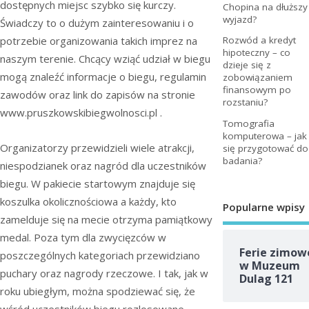
dostępnych miejsc szybko się kurczy.
Chopina na dłuższy
wyjazd?
Świadczy to o dużym zainteresowaniu i o
potrzebie organizowania takich imprez na
Rozwód a kredyt
hipoteczny – co
naszym terenie. Chcący wziąć udział w biegu
dzieje się z
mogą znaleźć informacje o biegu, regulamin
zobowiązaniem
finansowym po
zawodów oraz link do zapisów na stronie
rozstaniu?
www.pruszkowskibiegwolnosci.pl .
Tomografia
komputerowa – jak
Organizatorzy przewidzieli wiele atrakcji,
się przygotować do
badania?
niespodzianek oraz nagród dla uczestników
biegu. W pakiecie startowym znajduje się
koszulka okolicznościowa a każdy, kto
Popularne wpisy
zamelduje się na mecie otrzyma pamiątkowy
medal. Poza tym dla zwycięzców w
Ferie zimow
poszczególnych kategoriach przewidziano
w Muzeum
puchary oraz nagrody rzeczowe. I tak, jak w
Dulag 121
roku ubiegłym, można spodziewać się, że
wśród uczestników biegu rozlosowane