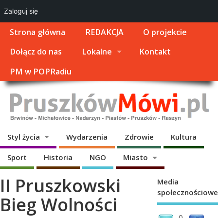
Zaloguj się
Strona główna
REDAKCJA
O projekcie
Dołącz do nas
Lokalne
Kontakt
PM w POPRadiu
Styl życia
Wydarzenia
Zdrowie
Kultura
Sport
Historia
NGO
Miasto
II Pruszkowski
Media
społecznościowe
Bieg Wolności
0