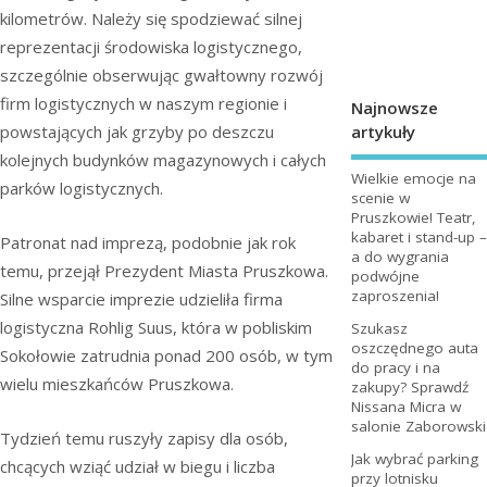
kilometrów. Należy się spodziewać silnej
reprezentacji środowiska logistycznego,
szczególnie obserwując gwałtowny rozwój
firm logistycznych w naszym regionie i
Najnowsze
artykuły
powstających jak grzyby po deszczu
kolejnych budynków magazynowych i całych
Wielkie emocje na
parków logistycznych.
scenie w
Pruszkowie! Teatr,
kabaret i stand-up –
Patronat nad imprezą, podobnie jak rok
a do wygrania
temu, przejął Prezydent Miasta Pruszkowa.
podwójne
zaproszenia!
Silne wsparcie imprezie udzieliła firma
logistyczna Rohlig Suus, która w pobliskim
Szukasz
oszczędnego auta
Sokołowie zatrudnia ponad 200 osób, w tym
do pracy i na
wielu mieszkańców Pruszkowa.
zakupy? Sprawdź
Nissana Micra w
salonie Zaborowski
Tydzień temu ruszyły zapisy dla osób,
Jak wybrać parking
chcących wziąć udział w biegu i liczba
przy lotnisku