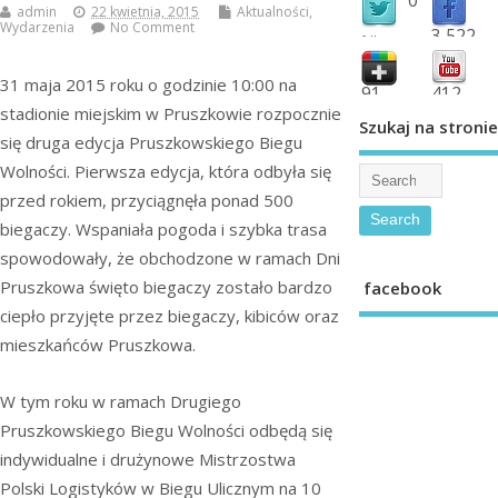
admin
22 kwietnia, 2015
Aktualności
,
Wydarzenia
No Comment
3,522
followers
fans
31 maja 2015 roku o godzinie 10:00 na
91
412
stadionie miejskim w Pruszkowie rozpocznie
shared
subscribe
Szukaj na stronie
się druga edycja Pruszkowskiego Biegu
Wolności. Pierwsza edycja, która odbyła się
przed rokiem, przyciągnęła ponad 500
biegaczy. Wspaniała pogoda i szybka trasa
spowodowały, że obchodzone w ramach Dni
Pruszkowa święto biegaczy zostało bardzo
facebook
ciepło przyjęte przez biegaczy, kibiców oraz
mieszkańców Pruszkowa.
W tym roku w ramach Drugiego
Pruszkowskiego Biegu Wolności odbędą się
indywidualne i drużynowe Mistrzostwa
Polski Logistyków w Biegu Ulicznym na 10