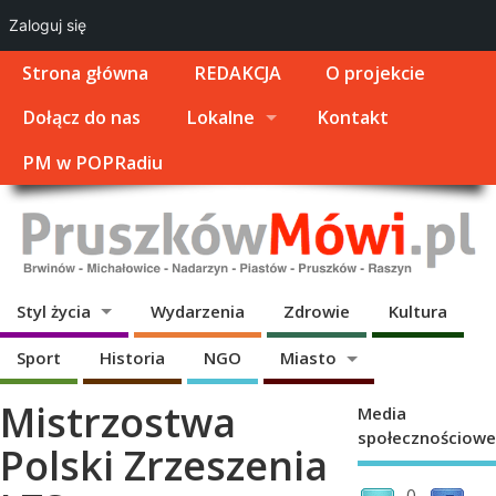
Zaloguj się
Strona główna
REDAKCJA
O projekcie
Dołącz do nas
Lokalne
Kontakt
PM w POPRadiu
Styl życia
Wydarzenia
Zdrowie
Kultura
Sport
Historia
NGO
Miasto
Mistrzostwa
Media
społecznościowe
Polski Zrzeszenia
0