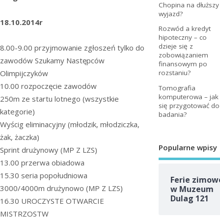
Chopina na dłuższy
wyjazd?
18.10.2014r
Rozwód a kredyt
hipoteczny – co
dzieje się z
8.00-9.00 przyjmowanie zgłoszeń tylko do
zobowiązaniem
zawodów Szukamy Następców
finansowym po
Olimpijczyków
rozstaniu?
10.00 rozpoczęcie zawodów
Tomografia
komputerowa – jak
250m ze startu lotnego (wszystkie
się przygotować do
kategorie)
badania?
Wyścig eliminacyjny (młodzik, młodziczka,
żak, żaczka)
Popularne wpisy
Sprint drużynowy (MP Z LZS)
13.00 przerwa obiadowa
15.30 seria popołudniowa
Ferie zimow
3000/4000m drużynowo (MP Z LZS)
w Muzeum
Dulag 121
16.30 UROCZYSTE OTWARCIE
MISTRZOSTW