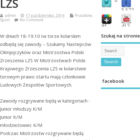
LZS
3,522
followers
admin
17 października, 2014
Pruszków
,
fans
Sport
No Comment
91
412
shared
subscribe
Szukaj na stronie
W dniach 18-19.10 na torze kolarskim
odbędą się zawody – Szukamy Nastepców
Olimpijczyków oraz Mistrzostwa Polski
Zrzeszenia LZS W Mistrzostwach Polski
Krajowego Zrzeszenia LZS w kolarstwie
torowym prawo startu mają członkowie
facebook
Ludowych Zespołów Sportowych.
Zawody rozgrywane będą w kategoriach :
Junior młodszy K/M
Junior K/M
młodzieżowiec K/M
Podczas Mistrzostw rozgrywane będą