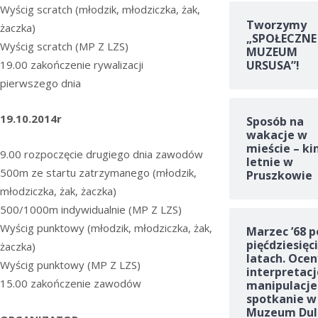
Wyścig scratch (młodzik, młodziczka, żak,
Tworzymy
żaczka)
„SPOŁECZNE
Wyścig scratch (MP Z LZS)
MUZEUM
19.00 zakończenie rywalizacji
URSUSA”!
pierwszego dnia
19.10.2014r
Sposób na
wakacje w
mieście – ki
9.00 rozpoczęcie drugiego dnia zawodów
letnie w
500m ze startu zatrzymanego (młodzik,
Pruszkowie
młodziczka, żak, żaczka)
500/1000m indywidualnie (MP Z LZS)
Wyścig punktowy (młodzik, młodziczka, żak,
Marzec ’68 p
pięćdziesięc
żaczka)
latach. Ocen
Wyścig punktowy (MP Z LZS)
interpretacj
15.00 zakończenie zawodów
manipulacje
spotkanie w
Muzeum Dul