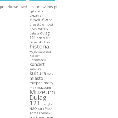
art.pruszków.pl
pruszkowmowi@gmail.com
bgż arena
bieganie
brwinów
co
pruszków mówi
czas wolny
dulag
debata
121
film
dzieci
Galaktyka Gier
historia
ii
wojna światowa
Kacper
Borowiecki
koncert
konkurs
kultura
mdk
miasto
miejsce mocy
muzeum
mok
Muzeum
Dulag
121
muzyka
NGO
Piotr
park
Tomaszewski
Powstanie
PKP