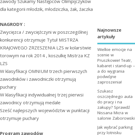
zawody Szukamy Następców Olimpijczyków
dla kategorii młodzik, młodziczka, żak, żaczka
NAGRODY :
Najnowsze
Zwycięzca / zwyciężczyni w poszczególnej
artykuły
konkurencji otrzymuje Tytuł MISTRZA
KRAJOWEGO ZRZESZENIA LZS w kolarstwie
Wielkie emocje na
scenie w
torowym na rok 2014 , koszulkę Mistrza KZ
Pruszkowie! Teatr,
LZS
kabaret i stand-up –
W klasyfikacji OMNIUM trzech pierwszych
a do wygrania
podwójne
zawodników i zawodniczki otrzymują
zaproszenia!
puchary
Szukasz
W klasyfikacji indywidualnej trzej pierwsi
oszczędnego auta
do pracy i na
zawodnicy otrzymują medale
zakupy? Sprawdź
Sześć najlepszych województw w punktacji
Nissana Micra w
otrzymuje puchary
salonie Zaborowski
Jak wybrać parking
przy lotnisku
Program zawodów