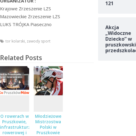
ORGANIZATOR :
121
Krajowe Zrzeszenie LZS
Mazowieckie Zrzeszenie LZS
LUKS TRÓJKA Piaseczno
Akcja
„Widoczne
Dziecko” w
tor kolarski
,
zawody sport
pruszkowski
przedszkola
Related Posts
O rowerach w
Młodzieżowe
Pruszkowie,
Mistrzostwa
infrastrukturze
Polski w
rowerowej i
Pruszkowie