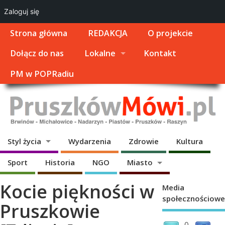
Zaloguj się
Strona główna
REDAKCJA
O projekcie
Dołącz do nas
Lokalne
Kontakt
PM w POPRadiu
Styl życia
Wydarzenia
Zdrowie
Kultura
Sport
Historia
NGO
Miasto
Kocie piękności w
Media
społecznościowe
Pruszkowie
0