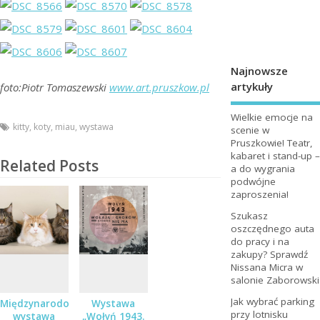
Najnowsze
artykuły
foto:Piotr Tomaszewski
www.art.pruszkow.pl
Wielkie emocje na
kitty
,
koty
,
miau
,
wystawa
scenie w
Pruszkowie! Teatr,
kabaret i stand-up –
Related Posts
a do wygrania
podwójne
zaproszenia!
Szukasz
oszczędnego auta
do pracy i na
zakupy? Sprawdź
Nissana Micra w
salonie Zaborowski
Jak wybrać parking
Międzynarodowa
Wystawa
przy lotnisku
wystawa
„Wołyń 1943.