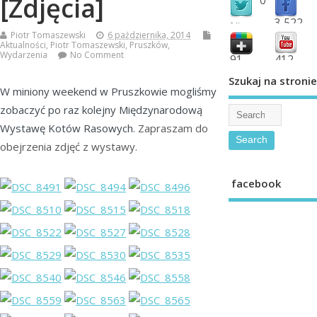
[Zdjęcia]
3,522
followers
Piotr Tomaszewski
6 października, 2014
fans
Aktualności
,
Piotr Tomaszewski
,
Pruszków
,
Wydarzenia
No Comment
91
412
shared
subscribe
Szukaj na stronie
W miniony weekend w Pruszkowie mogliśmy
zobaczyć po raz kolejny Międzynarodową
Wystawę Kotów Rasowych
. Zapraszam do
obejrzenia zdjęć z wystawy.
facebook