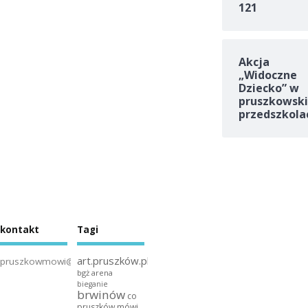
121
Akcja
„Widoczne
Dziecko” w
pruszkowski
przedszkola
kontakt
Tagi
art.pruszków.pl
pruszkowmowi@gmail.com
bgż arena
bieganie
brwinów
co
pruszków mówi