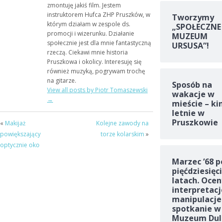
zmontuję jakiś film. Jestem
instruktorem Hufca ZHP Pruszków, w
Tworzymy
którym działam w zespole ds.
„SPOŁECZNE
promocji i wizerunku. Działanie
MUZEUM
społecznie jest dla mnie fantastyczną
URSUSA”!
rzeczą. Ciekawi mnie historia
Pruszkowa i okolicy. Interesuję się
również muzyką, pogrywam trochę
na gitarze.
Sposób na
View all posts by Piotr Tomaszewski
wakacje w
→
mieście – ki
letnie w
Pruszkowie
«
Makijaż
Kolejne zawody na
powiększający
torze kolarskim
»
optycznie oko
Marzec ’68 p
pięćdziesięc
latach. Ocen
interpretacj
manipulacje
spotkanie w
Muzeum Dul