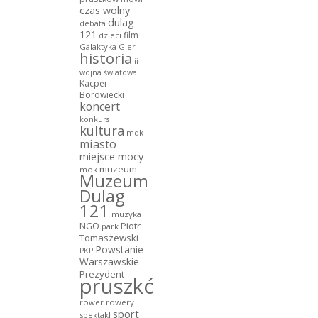
czas wolny
dulag
debata
121
film
dzieci
Galaktyka Gier
historia
ii
wojna światowa
Kacper
Borowiecki
koncert
konkurs
kultura
mdk
miasto
miejsce mocy
muzeum
mok
Muzeum
Dulag
121
muzyka
NGO
Piotr
park
Tomaszewski
Powstanie
PKP
Warszawskie
Prezydent
pruszków
rower
rowery
sport
spektakl