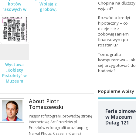
Chopina na dłuższy
kotów
Wołają z
wyjazd?
rasowych w
grobów,
Pruszkowie 7
których nie
Rozwód a kredyt
października
ma” w
hipoteczny – co
Pruszkowie
dzieje się z
zobowiązaniem
finansowym po
rozstaniu?
Tomografia
komputerowa – jak
Wystawa
się przygotować do
„Kobiety
badania?
Pistolety” w
Muzeum
Dulag 121 w
Popularne wpisy
Pruszkowie
About Piotr
Tomaszewski
Ferie zimow
Pasjonat fotografii, prowadzę stronę
w Muzeum
internetową Art.Pruszków.pl –
Dulag 121
Pruszków w fotografii oraz fanpag
Narval Photo. Czasem również