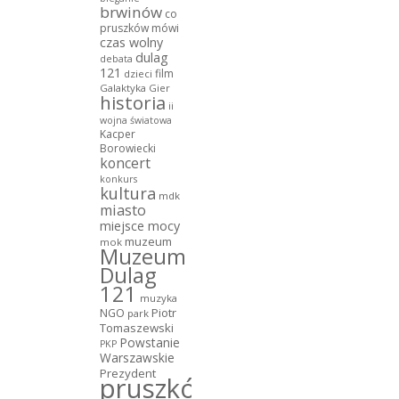
brwinów
co
pruszków mówi
czas wolny
dulag
debata
121
film
dzieci
Galaktyka Gier
historia
ii
wojna światowa
Kacper
Borowiecki
koncert
konkurs
kultura
mdk
miasto
miejsce mocy
muzeum
mok
Muzeum
Dulag
121
muzyka
NGO
Piotr
park
Tomaszewski
Powstanie
PKP
Warszawskie
Prezydent
pruszków