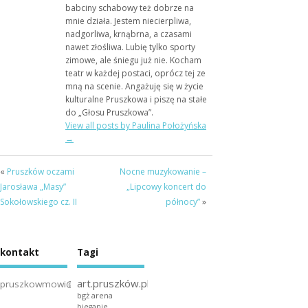
babciny schabowy też dobrze na
mnie działa. Jestem niecierpliwa,
nadgorliwa, krnąbrna, a czasami
nawet złośliwa. Lubię tylko sporty
zimowe, ale śniegu już nie. Kocham
teatr w każdej postaci, oprócz tej ze
mną na scenie. Angażuję się w życie
kulturalne Pruszkowa i piszę na stałe
do „Głosu Pruszkowa”.
View all posts by Paulina Położyńska
→
«
Pruszków oczami
Nocne muzykowanie –
Jarosława „Masy”
„Lipcowy koncert do
Sokołowskiego cz. II
północy”
»
kontakt
Tagi
art.pruszków.pl
pruszkowmowi@gmail.com
bgż arena
bieganie