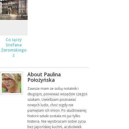
ZESPOŁEM
JUŻ 19
STYCZNIA
Co łączy
Stefana
Żeromskiego
z
Pruszkowem?
About Paulina
Położyńska
Zawsze mam ze sobą notatnik i
długopis, ponieważ wszędzie czegoś
szukam. Uwielbiam poznawać
nowych ludzi, choć nigdy nie
pamiętam ich imion. Po studiowanej
historii sztuki została mi już tylko
histeria. Nie wyobrażam sobie życia
bez japońskiej kuchni, aczkolwiek