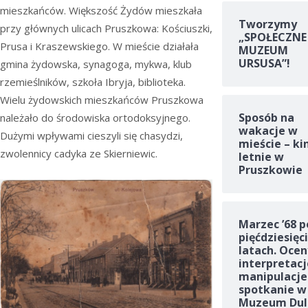
mieszkańców. Większość Żydów mieszkała
Tworzymy
przy głównych ulicach Pruszkowa: Kościuszki,
„SPOŁECZNE
Prusa i Kraszewskiego. W mieście działała
MUZEUM
URSUSA”!
gmina żydowska, synagoga, mykwa, klub
rzemieślników, szkoła Ibryja, biblioteka.
Wielu żydowskich mieszkańców Pruszkowa
Sposób na
należało do środowiska ortodoksyjnego.
wakacje w
Dużymi wpływami cieszyli się chasydzi,
mieście – ki
zwolennicy cadyka ze Skierniewic.
letnie w
Pruszkowie
Marzec ’68 p
pięćdziesięc
latach. Ocen
interpretacj
manipulacje
spotkanie w
Muzeum Dul