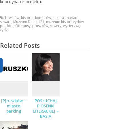
koordynator projektu
brwinów
,
historia
,
komorów
,
kultura
,
marian
skwara
,
Muzeum Dulag 121
,
muzeum historii żydów
polskich
,
Otrębusy
,
pruszków
,
rowery
,
wycieczka
,
żydzi
Related Posts
[P]ruszków –
POSŁUCHAJ
miasto
PIOSENKI
parking
LITERACKIEJ –
BASIA
STĘPNIAK-
WILK Z