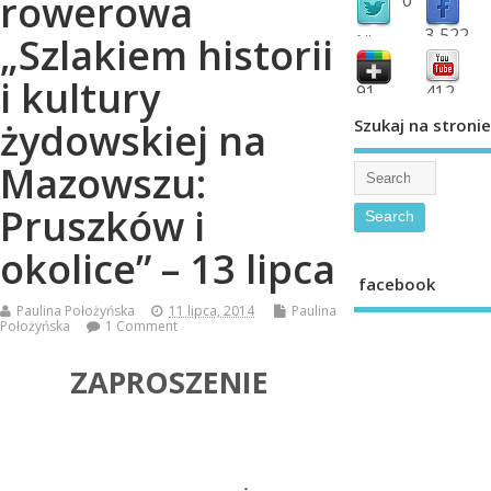
rowerowa
3,522
„Szlakiem historii
followers
fans
i kultury
91
412
shared
subscribe
Szukaj na stronie
żydowskiej na
Mazowszu:
Pruszków i
okolice” – 13 lipca
facebook
Paulina Położyńska
11 lipca, 2014
Paulina
Położyńska
1 Comment
ZAPROSZENIE