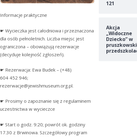
121
Informacje praktyczne
Akcja
☛ Wycieczka jest całodniowa i przeznaczona
„Widoczne
dla osób pełnoletnich. Liczba miejsc jest
Dziecko” w
pruszkowski
ograniczona – obowiązują rezerwacje
przedszkola
(decyduje kolejność zgłoszeń).
☛ Rezerwacja: Ewa Budek – (+48)
604 452 946;
rezerwacje@jewishmuseum.org.pl.
☛ Prosimy o zapoznanie się z regulaminem
uczestnictwa w wycieczce
☛ Start o godz. 9:20; powrót ok. godziny
17.30 z Brwinowa. Szczegółowy program