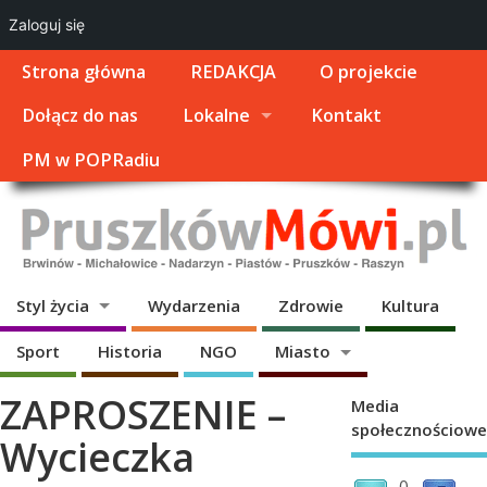
Zaloguj się
Strona główna
REDAKCJA
O projekcie
Dołącz do nas
Lokalne
Kontakt
PM w POPRadiu
Styl życia
Wydarzenia
Zdrowie
Kultura
Sport
Historia
NGO
Miasto
ZAPROSZENIE –
Media
społecznościowe
Wycieczka
0