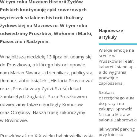
W tym roku Muzeum Historii Żydów
Polskich kontynuuję cykl rowerowych
wycieczek szlakiem historii i kultury
żydowskiej na Mazowszu. W tym roku
Najnowsze
odwiedzimy Pruszków, Wołomin i Marki,
artykuły
Piaseczno i Radzymin.
Wielkie emocje na
scenie w
W najbliższą niedzielę 13 lipca br. udamy się
Pruszkowie! Teatr,
do Pruszkowa, o którego historii opowie
kabaret i stand-up –
nam Marian Skwara – dziennikarz, publicysta,
a do wygrania
podwójne
tłumacz, autor książek: „Historia Pruszkowa”
zaproszenia!
oraz „Pruszkowscy Żydzi. Sześć dekad
Szukasz
zamkniętych Zagładą”. Poza Pruszkowem
oszczędnego auta
do pracy i na
odwiedzimy także nieodległy Komorów
zakupy? Sprawdź
oraz Otrębusy. Naszą trasę zakończymy
Nissana Micra w
w Brwinowie.
salonie Zaborowski
Jak wybrać parking
przy lotnisku
Pruszków aż do XIX wieku był niewielką wsią.