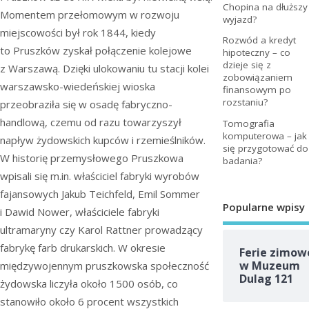
Chopina na dłuższy
Momentem przełomowym w rozwoju
wyjazd?
miejscowości był rok 1844, kiedy
Rozwód a kredyt
to Pruszków zyskał połączenie kolejowe
hipoteczny – co
dzieje się z
z Warszawą. Dzięki ulokowaniu tu stacji kolei
zobowiązaniem
warszawsko-wiedeńskiej wioska
finansowym po
rozstaniu?
przeobraziła się w osadę fabryczno-
handlową, czemu od razu towarzyszył
Tomografia
komputerowa – jak
napływ żydowskich kupców i rzemieślników.
się przygotować do
W historię przemysłowego Pruszkowa
badania?
wpisali się m.in. właściciel fabryki wyrobów
fajansowych Jakub Teichfeld, Emil Sommer
Popularne wpisy
i Dawid Nower, właściciele fabryki
ultramaryny czy Karol Rattner prowadzący
fabrykę farb drukarskich. W okresie
Ferie zimow
w Muzeum
międzywojennym pruszkowska społeczność
Dulag 121
żydowska liczyła około 1500 osób, co
stanowiło około 6 procent wszystkich