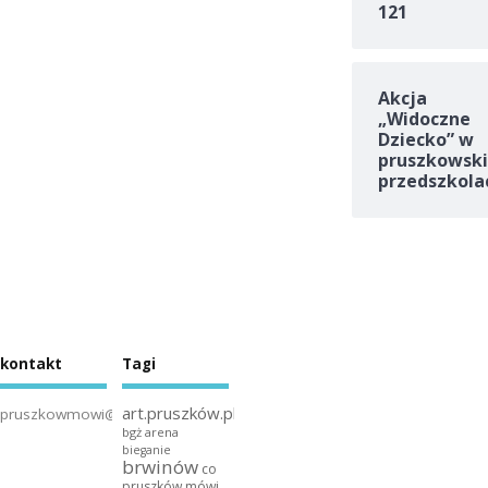
121
Akcja
„Widoczne
Dziecko” w
pruszkowski
przedszkola
kontakt
Tagi
art.pruszków.pl
pruszkowmowi@gmail.com
bgż arena
bieganie
brwinów
co
pruszków mówi