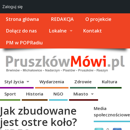
Zaloguj się
Strona główna
REDAKCJA
O projekcie
Dołącz do nas
Lokalne
Kontakt
PM w POPRadiu
Styl życia
Wydarzenia
Zdrowie
Kultura
Sport
Historia
NGO
Miasto
Jak zbudowane
Media
społecznościowe
jest ostre koło?
0