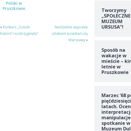
Polski w
Pruszkowie
Tworzymy
„SPOŁECZNE
MUZEUM
URSUSA”!
«
Konkurs „Ścieżki
Niedzielne wyprawy
historii” rozstrzygnięty!
szlakiem powstańczej
Warszawy
»
Sposób na
wakacje w
mieście – ki
letnie w
Pruszkowie
Marzec ’68 p
pięćdziesięc
latach. Ocen
interpretacj
manipulacje
spotkanie w
Muzeum Dul