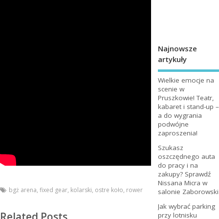
Najnowsze
artykuły
Wielkie emocje na
scenie w
Pruszkowie! Teatr,
kabaret i stand-up –
a do wygrania
podwójne
zaproszenia!
Szukasz
oszczędnego auta
do pracy i na
zakupy? Sprawdź
Nissana Micra w
bgż arena
,
fixed gear
,
kolarski
,
ostre koło
,
rower
salonie Zaborowski
Jak wybrać parking
Related Posts
przy lotnisku