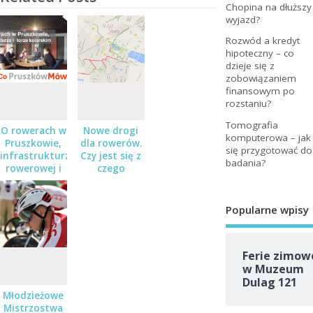
Chopina na dłuższy
wyjazd?
Rozwód a kredyt
hipoteczny – co
dzieje się z
zobowiązaniem
finansowym po
rozstaniu?
Tomografia
O rowerach w
Nowe drogi
komputerowa – jak
Pruszkowie,
dla rowerów.
się przygotować do
infrastrukturze
Czy jest się z
badania?
rowerowej i
czego
torze
cieszyć?
kolarskim –
Audycja „Co
Popularne wpisy
Pruszków
Mówi”
Ferie zimow
w Muzeum
Dulag 121
Młodzieżowe
Mistrzostwa