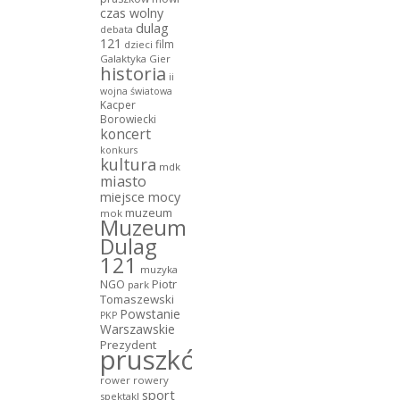
czas wolny
dulag
debata
121
film
dzieci
Galaktyka Gier
historia
ii
wojna światowa
Kacper
Borowiecki
koncert
konkurs
kultura
mdk
miasto
miejsce mocy
muzeum
mok
Muzeum
Dulag
121
muzyka
NGO
Piotr
park
Tomaszewski
Powstanie
PKP
Warszawskie
Prezydent
pruszków
rower
rowery
sport
spektakl