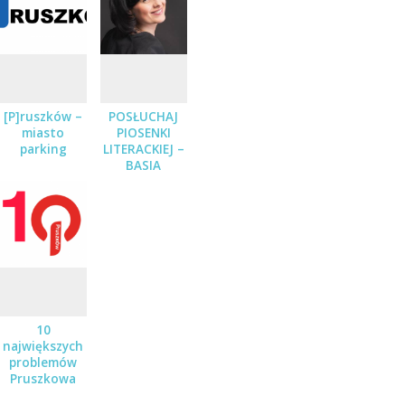
[P]ruszków –
POSŁUCHAJ
miasto
PIOSENKI
parking
LITERACKIEJ –
BASIA
STĘPNIAK-
WILK Z
ZESPOŁEM
JUŻ 19
STYCZNIA
10
największych
problemów
Pruszkowa