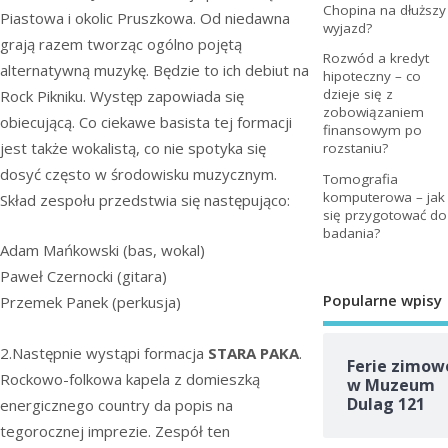
Chopina na dłuższy
Piastowa i okolic Pruszkowa. Od niedawna
wyjazd?
grają razem tworząc ogólno pojętą
Rozwód a kredyt
alternatywną muzykę. Będzie to ich debiut na
hipoteczny – co
dzieje się z
Rock Pikniku. Występ zapowiada się
zobowiązaniem
obiecującą. Co ciekawe basista tej formacji
finansowym po
jest także wokalistą, co nie spotyka się
rozstaniu?
dosyć często w środowisku muzycznym.
Tomografia
komputerowa – jak
Skład zespołu przedstwia się następująco:
się przygotować do
badania?
Adam Mańkowski (bas, wokal)
Paweł Czernocki (gitara)
Popularne wpisy
Przemek Panek (perkusja)
2.Następnie wystąpi formacja
STARA PAKA
.
Ferie zimow
Rockowo-folkowa kapela z domieszką
w Muzeum
Dulag 121
energicznego country da popis na
tegorocznej imprezie. Zespół ten