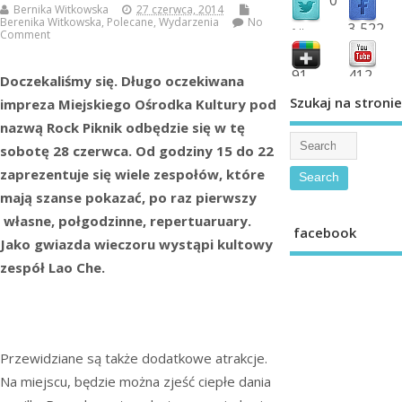
Bernika Witkowska
27 czerwca, 2014
Berenika Witkowska
,
Polecane
,
Wydarzenia
No
3,522
followers
Comment
fans
91
412
Doczekaliśmy się. Długo oczekiwana
shared
subscribe
Szukaj na stronie
impreza Miejskiego Ośrodka Kultury pod
nazwą Rock Piknik odbędzie się w tę
sobotę 28 czerwca. Od godziny 15 do 22
zaprezentuje się wiele zespołów, które
mają szanse pokazać, po raz pierwszy
własne, połgodzinne, repertuaruary.
facebook
Jako gwiazda wieczoru wystąpi kultowy
zespół Lao Che.
Przewidziane są także dodatkowe atrakcje.
Na miejscu, będzie można zjeść ciepłe dania