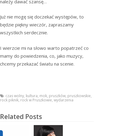
należy dawać szansę…
Już nie mogę się doczekać występów, to
będzie piękny wieczór, zapraszamy
wszystkich serdecznie.
I wierzcie mi na słowo warto popatrzeć co
mamy do powiedzenia, co, jako muzycy,
chcemy przekazać światu na scenie.
czas wolny
,
kultura
,
mok
,
pruszków
,
pruszkowskie
,
rock piknik
,
rock w Pruszkowie
,
wydarzenia
Related Posts