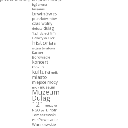
bgż arena
bieganie
brwinów
co
pruszków mówi
czas wolny
dulag
debata
121
film
dzieci
Galaktyka Gier
historia
ii
wojna światowa
Kacper
Borowiecki
koncert
konkurs
kultura
mdk
miasto
miejsce mocy
muzeum
mok
Muzeum
Dulag
121
muzyka
NGO
Piotr
park
Tomaszewski
Powstanie
PKP
Warszawskie