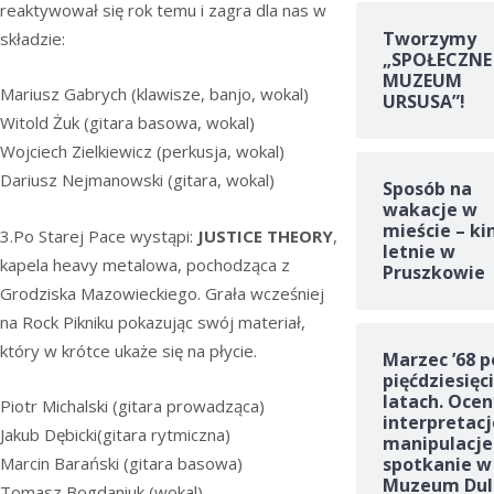
reaktywował się rok temu i zagra dla nas w
Tworzymy
składzie:
„SPOŁECZNE
MUZEUM
Mariusz Gabrych (klawisze, banjo, wokal)
URSUSA”!
Witold Żuk (gitara basowa, wokal)
Wojciech Zielkiewicz (perkusja, wokal)
Dariusz Nejmanowski (gitara, wokal)
Sposób na
wakacje w
mieście – ki
3.Po Starej Pace wystąpi:
JUSTICE THEORY
,
letnie w
kapela heavy metalowa, pochodząca z
Pruszkowie
Grodziska Mazowieckiego. Grała wcześniej
na Rock Pikniku pokazując swój materiał,
który w krótce ukaże się na płycie.
Marzec ’68 p
pięćdziesięc
latach. Ocen
Piotr Michalski (gitara prowadząca)
interpretacj
Jakub Dębicki(gitara rytmiczna)
manipulacje
Marcin Barański (gitara basowa)
spotkanie w
Muzeum Dul
Tomasz Bogdaniuk (wokal)