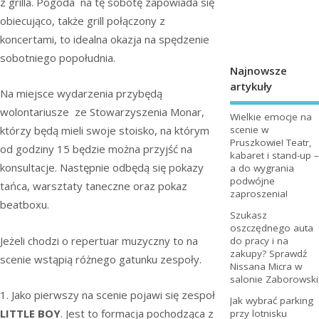
z grilla. Pogoda na tę sobotę zapowiada się
obiecująco, także grill połączony z
koncertami, to idealna okazja na spędzenie
sobotniego popołudnia.
Najnowsze
artykuły
Na miejsce wydarzenia przybędą
wolontariusze ze Stowarzyszenia Monar,
Wielkie emocje na
scenie w
którzy będą mieli swoje stoisko, na którym
Pruszkowie! Teatr,
od godziny 15 będzie można przyjść na
kabaret i stand-up –
konsultacje. Następnie odbędą się pokazy
a do wygrania
podwójne
tańca, warsztaty taneczne oraz pokaz
zaproszenia!
beatboxu.
Szukasz
oszczędnego auta
Jeżeli chodzi o repertuar muzyczny to na
do pracy i na
zakupy? Sprawdź
scenie wstąpią różnego gatunku zespoły.
Nissana Micra w
salonie Zaborowski
1. Jako pierwszy na scenie pojawi się zespoł
Jak wybrać parking
LITTLE BOY
. Jest to formacja pochodząca z
przy lotnisku