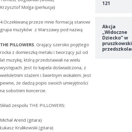
121
Krzysztof Molga (perkusja)
4.Oczekiwaną przeze mnie formacją stanowi
Akcja
grupa muzyków z Warszawy pod nazwą
„Widoczne
Dziecko” w
pruszkowski
THE PILLOWERS
. Grający szeroko pojętego
przedszkola
rocka z domieszką metalu i tworzący już od
lat muzykę, którą przedstawiali na wielu
występach. Jest to kapela doświadczona, z
wieloletnim stażem i świetnym wokalem. Jest
pewne, że dadzą popis swoich umiejętności
na sobotnim koncercie.
Skład zespołu THE PILLOWERS:
Michał Arend (gitara)
Łukasz Krulikowski (gitara)