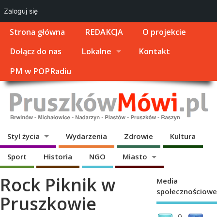
Zaloguj się
Strona główna
REDAKCJA
O projekcie
Dołącz do nas
Lokalne
Kontakt
PM w POPRadiu
Styl życia
Wydarzenia
Zdrowie
Kultura
Sport
Historia
NGO
Miasto
Rock Piknik w
Media
społecznościowe
Pruszkowie
0