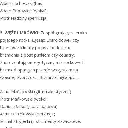
Adam Łochowski (bas)
Adam Popowicz (wokal)
Piotr Nadolny (perkusja)
5.
WĘŻE I MRÓWKI:
Zespół grający szeroko
pojętego rocka. Łącząc „hard’dowe„ czy
bluesowe klimaty po psychodeliczne
brzmienia z post punkiem czy country.
Zaprezentują energetyczny mix rockowych
brzmień opartych przede wszystkim na
własnej twórczości. Brzmi zachęcająco…
Artur Mańkowski (gitara akustyczna)
Piotr Mańkowski (wokal)
Dariusz Sitko (gitara basowa)
Artur Danielewski (perkusja)
Michał Stryjecki (instrumenty klawiszowe,