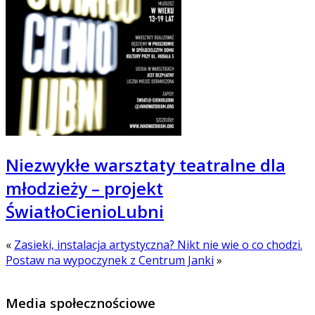
Niezwykłe warsztaty teatralne dla
młodzieży – projekt
ŚwiatłoCienioLubni
«
Zasieki, instalacja artystyczna? Nikt nie wie o co chodzi.
Postaw na wypoczynek z Centrum Janki
»
Media społecznościowe