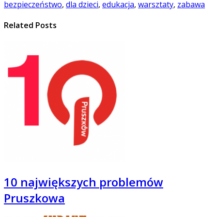
bezpieczeństwo
,
dla dzieci
,
edukacja
,
warsztaty
,
zabawa
Related Posts
10 największych problemów
Pruszkowa