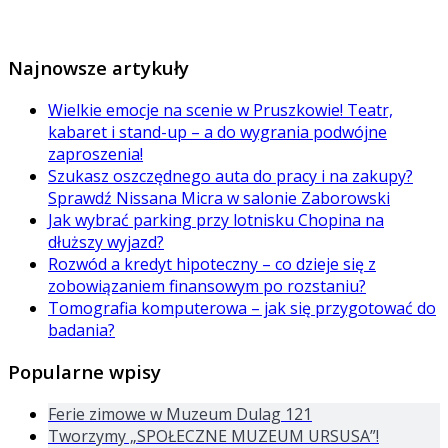
Najnowsze artykuły
Wielkie emocje na scenie w Pruszkowie! Teatr,
kabaret i stand-up – a do wygrania podwójne
zaproszenia!
Szukasz oszczędnego auta do pracy i na zakupy?
Sprawdź Nissana Micra w salonie Zaborowski
Jak wybrać parking przy lotnisku Chopina na
dłuższy wyjazd?
Rozwód a kredyt hipoteczny – co dzieje się z
zobowiązaniem finansowym po rozstaniu?
Tomografia komputerowa – jak się przygotować do
badania?
Popularne wpisy
Ferie zimowe w Muzeum Dulag 121
Tworzymy „SPOŁECZNE MUZEUM URSUSA”!