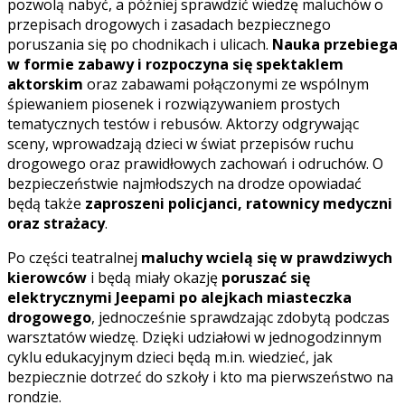
pozwolą nabyć, a później sprawdzić wiedzę maluchów o
przepisach drogowych i zasadach bezpiecznego
poruszania się po chodnikach i ulicach.
Nauka przebiega
w formie zabawy i rozpoczyna się spektaklem
aktorskim
oraz zabawami połączonymi ze wspólnym
śpiewaniem piosenek i rozwiązywaniem prostych
tematycznych testów i rebusów. Aktorzy odgrywając
sceny, wprowadzają dzieci w świat przepisów ruchu
drogowego oraz prawidłowych zachowań i odruchów. O
bezpieczeństwie najmłodszych na drodze opowiadać
będą także
zaproszeni policjanci, ratownicy medyczni
oraz strażacy
.
Po części teatralnej
maluchy wcielą się w prawdziwych
kierowców
i będą miały okazję
poruszać się
elektrycznymi Jeepami po alejkach miasteczka
drogowego
, jednocześnie sprawdzając zdobytą podczas
warsztatów wiedzę. Dzięki udziałowi w jednogodzinnym
cyklu edukacyjnym dzieci będą m.in. wiedzieć, jak
bezpiecznie dotrzeć do szkoły i kto ma pierwszeństwo na
rondzie.