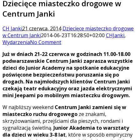
Dziecięce miasteczko drogowe w
Centrum Janki
CH Janki
21 czerwca, 2014
Dziecięce miasteczko drogowe
w Centrum Janki
2014-06-23T16:28:50+02:00
CHJanki
,
Wydarzenia
No Comment
Już w dniach 21-22 czerwca w godzinach 11.00-18.00
podwarszawskie Centrum Janki zaprasza wszystkie
dzieci do Junior Academy na spotkanie edukacyjne
poświęcone bezpieczeństwu poruszania się po
drogach. Na najmłodszych klientów Centrum Janki
czekają teatr edukacyjny oraz jazda elektrycznymi
mini Jeepami po mobilnym miasteczku drogowym.
W najbliższy weekend
Centrum Janki zamieni się w
miasteczko ruchu drogowego
ze znakami,
skrzyżowaniami, przejściami dla pieszych, rondami i
sygnalizacją świetlną.
Junior Akademia to warsztaty
dla dzieci w wieku 3-8 lat
, które w sposób empiryczny