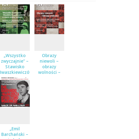
„Wszystko
Obrazy
zwyczajnie” –
niewoli –
Stawisko
obrazy
Iwaszkiewiczów
wolności –
w czasie
koncert w
wojny i
ramach cyklu
pokoju
Karty historii
w Muzeum
Dulag 121
„Emil
Barchański –