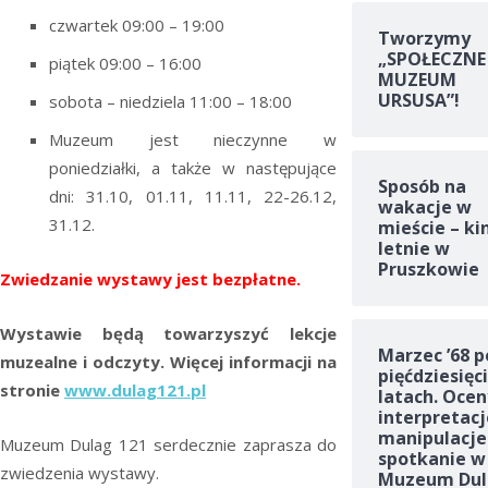
czwartek 09:00 – 19:00
Tworzymy
„SPOŁECZNE
piątek 09:00 – 16:00
MUZEUM
URSUSA”!
sobota – niedziela 11:00 – 18:00
Muzeum jest nieczynne w
poniedziałki, a także w następujące
Sposób na
dni: 31.10, 01.11, 11.11, 22-26.12,
wakacje w
31.12.
mieście – ki
letnie w
Pruszkowie
Zwiedzanie wystawy jest bezpłatne.
Wystawie będą towarzyszyć lekcje
Marzec ’68 p
muzealne i odczyty. Więcej informacji na
pięćdziesięc
stronie
www.dulag121.pl
latach. Ocen
interpretacj
manipulacje
Muzeum Dulag 121 serdecznie zaprasza do
spotkanie w
zwiedzenia wystawy.
Muzeum Dul