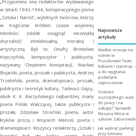
„Przypomina ona redaktorów wydawanego
w latach 1942-1944, konspiracyjnego pisma
,,Sztuka i Naród’’, wybitnych twórców, którzy
w tragicznie krótkim czasie wojennej
Najnowsze
młodości zdołali osiągnąć niezwykłą
artykuły
dojrzałość intelektualną, moralną i
artystyczną. Byli to: Onufry Bronisław
Wielkie emocje na
scenie w
Kopczyński, kompozytor i publicysta,
Pruszkowie! Teatr,
nazywany ‘Chopinem konspiracji’, Wacław
kabaret i stand-up –
a do wygrania
Bojarski, poeta, prozaik i publicysta, Andrzej
podwójne
Trzebiński, poeta, dramatopisarz, prozaik,
zaproszenia!
publicysta i teoretyk kultury, Tadeusz Gajcy,
Szukasz
obok K. K. Baczyńskiego najbardziej znany
oszczędnego auta
do pracy i na
poeta Polski Walczącej, także publicysta i
zakupy? Sprawdź
prozaik, Zdzisław Stroiński, poeta, autor
Nissana Micra w
salonie Zaborowski
liryków prozą i Wojciech Mencel, poeta i
dramatopisarz. Wszyscy redaktorzy „Sztuki i
Jak wybrać parking
przy lotnisku
Narodu” byli do końca wierni hasłu