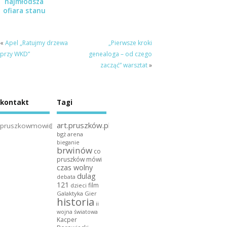
najmłodsza
ofiara stanu
wojennego” –
spotkanie w
Muzeum
«
Apel „Ratujmy drzewa
„Pierwsze kroki
Dulag 121
przy WKD”
genealoga – od czego
zacząć” warsztat
»
kontakt
Tagi
art.pruszków.pl
pruszkowmowi@gmail.com
bgż arena
bieganie
brwinów
co
pruszków mówi
czas wolny
dulag
debata
121
film
dzieci
Galaktyka Gier
historia
ii
wojna światowa
Kacper