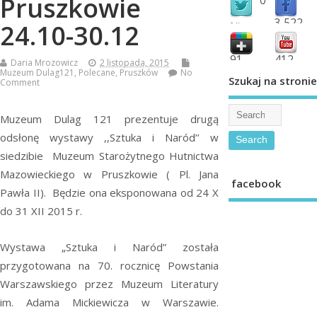
Pruszkowie
3,522
24.10-30.12
followers
fans
91
412
Daria Mrozowicz
2 listopada, 2015
Muzeum Dulag121
,
Polecane
,
Pruszków
No
shared
subscribe
Szukaj na stronie
Comment
Muzeum Dulag 121 prezentuje drugą
odsłonę wystawy ,,Sztuka i Naród’’ w
siedzibie Muzeum Starożytnego Hutnictwa
Mazowieckiego w Pruszkowie ( Pl. Jana
facebook
Pawła II). Będzie ona eksponowana od 24 X
do 31 XII 2015 r.
Wystawa „Sztuka i Naród” została
przygotowana na 70. rocznicę Powstania
Warszawskiego przez Muzeum Literatury
im. Adama Mickiewicza w Warszawie.