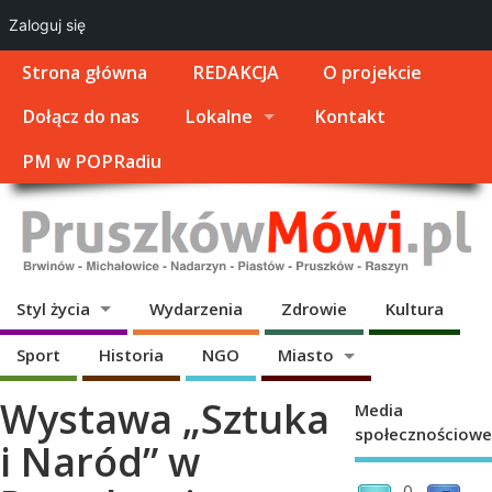
Zaloguj się
Strona główna
REDAKCJA
O projekcie
Dołącz do nas
Lokalne
Kontakt
PM w POPRadiu
Styl życia
Wydarzenia
Zdrowie
Kultura
Sport
Historia
NGO
Miasto
Wystawa „Sztuka
Media
społecznościowe
i Naród” w
0