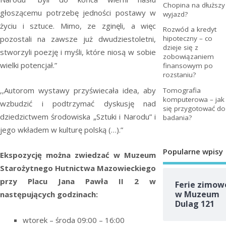
Chopina na dłuższy
głoszącemu potrzebę jedności postawy w
wyjazd?
życiu i sztuce. Mimo, ze zginęli, a więc
Rozwód a kredyt
pozostali na zawsze już dwudziestoletni,
hipoteczny – co
dzieje się z
stworzyli poezję i myśli, które niosą w sobie
zobowiązaniem
wielki potencjał.”
finansowym po
rozstaniu?
,,Autorom wystawy przyświecała idea, aby
Tomografia
komputerowa – jak
wzbudzić i podtrzymać dyskusję nad
się przygotować do
dziedzictwem środowiska „Sztuki i Narodu” i
badania?
jego wkładem w kulturę polską (…).”
Popularne wpisy
Ekspozycję można zwiedzać w Muzeum
Starożytnego Hutnictwa Mazowieckiego
przy Placu Jana Pawła II 2 w
Ferie zimow
w Muzeum
następujących godzinach:
Dulag 121
wtorek – środa 09:00 – 16:00