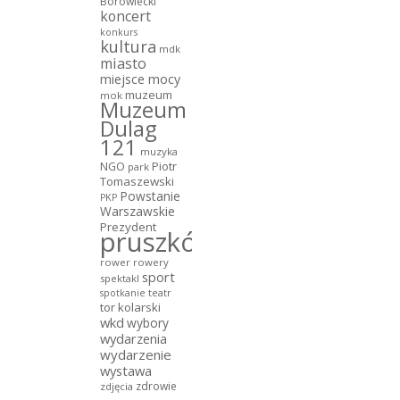
Borowiecki
koncert
konkurs
kultura
mdk
miasto
miejsce mocy
muzeum
mok
Muzeum
Dulag
121
muzyka
NGO
Piotr
park
Tomaszewski
Powstanie
PKP
Warszawskie
Prezydent
pruszków
rower
rowery
sport
spektakl
teatr
spotkanie
tor kolarski
wkd
wybory
wydarzenia
wydarzenie
wystawa
zdrowie
zdjęcia