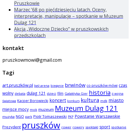
Pruszkowie
Marzec ’68 po pięćdziesięciu latach. Oceny,
interpretacje, manipulacje – spotkanie w Muzeum
Dulag 121
Akcja „Widoczne Dziecko” w pruszkowskich
przedszkolach
kontakt
pruszkowmowi@gmail.com
Tagi
brwinów
art.pruszków.pl
czas
co pruszków mówi
bgż arena
bieganie
historia
wolny
dulag 121
film
dzieci
Galaktyka Gier
debata
ii wojna
kultura
koncert
miasto
Kacper Borowiecki
mdk
światowa
konkurs
Muzeum Dulag 121
miejsce mocy
muzeum
mok
Powstanie Warszawskie
NGO
Piotr Tomaszewski
muzyka
park
PKP
pruszków
sport
Prezydent
rower
rowery
spektakl
spotkanie