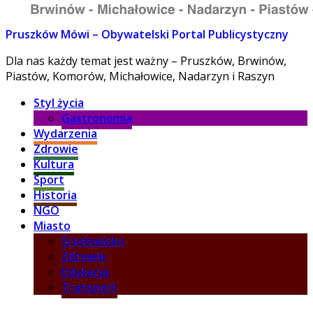
Pruszków Mówi – Obywatelski Portal Publicystyczny
Dla nas każdy temat jest ważny – Pruszków, Brwinów,
Piastów, Komorów, Michałowice, Nadarzyn i Raszyn
Styl życia
Gastronomia
Wydarzenia
Zdrowie
Kultura
Sport
Historia
NGO
Miasto
Środowisko
Zdrowie
Edukacja
Transport