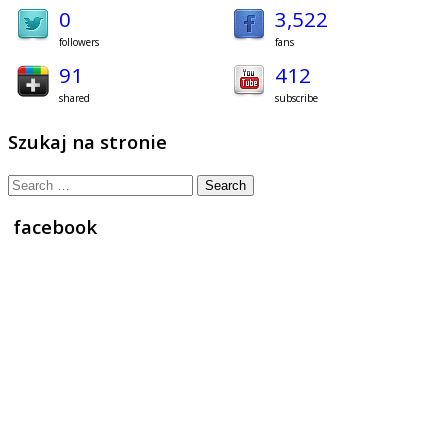
0
3,522
followers
fans
91
412
shared
subscribe
Szukaj na stronie
Search
for:
facebook