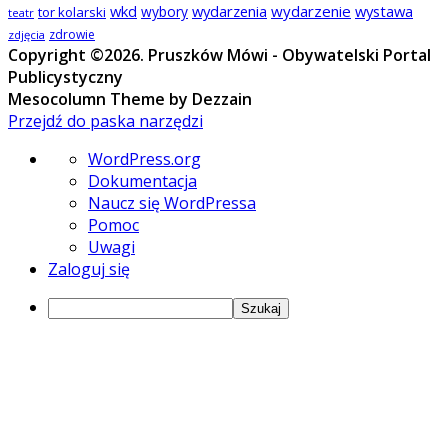
wkd
wydarzenia
wydarzenie
wystawa
wybory
tor kolarski
teatr
zdrowie
zdjęcia
Copyright ©2026. Pruszków Mówi - Obywatelski Portal
Publicystyczny
Mesocolumn Theme by Dezzain
Przejdź do paska narzędzi
O
WordPress.org
WordPressie
Dokumentacja
Naucz się WordPressa
Pomoc
Uwagi
Zaloguj się
Szukaj