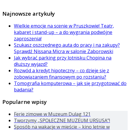
Najnowsze artykuły
Wielkie emocje na scenie w Pruszkowie! Teatr,
kabaret i stand-up – a do wygrania podwójne
zaproszenia!
Szukasz oszczędnego auta do pracy i na zakupy?
Sprawdź Nissana Micra w salonie Zaborowski
Jak wybrać parking przy lotnisku Chopina na
dłuższy wyjazd?
Rozwód a kredyt hipoteczny – co dzieje się z
zobowiązaniem finansowym po rozstaniu?
Tomografia komputerowa – jak się przygotować do
badania?
Popularne wpisy
Ferie zimowe w Muzeum Dulag 121
Tworzymy „SPOŁECZNE MUZEUM URSUSA”!
Sposób na wakacje w mieście – kino letnie w