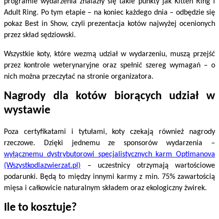
programie wydarzenia znalazły się takie punkty jak Kitten Ring i
Adult Ring. Po tym etapie – na koniec każdego dnia – odbędzie się
pokaz Best in Show, czyli prezentacja kotów najwyżej ocenionych
przez skład sędziowski.
Wszystkie koty, które wezmą udział w wydarzeniu, muszą przejść
przez kontrole weterynaryjne oraz spełnić szereg wymagań – o
nich można przeczytać na stronie organizatora.
Nagrody dla kotów biorących udział w
wystawie
Poza certyfikatami i tytułami, koty czekają również nagrody
rzeczowe. Dzięki jednemu ze sponsorów wydarzenia –
wyłącznemu dystrybutorowi specjalistycznych karm Optimanova
(Wszystkodlazwierzat.pl)
– uczestnicy otrzymają wartościowe
podarunki. Będą to między innymi karmy z min. 75% zawartością
mięsa i całkowicie naturalnym składem oraz ekologiczny żwirek.
Ile to kosztuje?