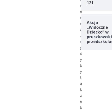
121
c
e
n
Akcja
n
„Widoczne
a
Dziecko” w
.
pruszkowski
A
przedszkola
g
d
y
b
y
t
a
k
z
e
b