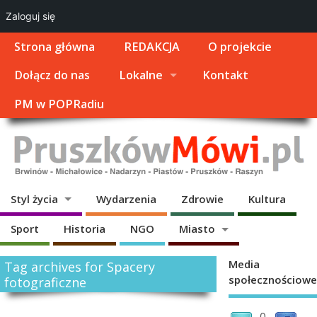
Zaloguj się
Strona główna
REDAKCJA
O projekcie
Dołącz do nas
Lokalne
Kontakt
PM w POPRadiu
Styl życia
Wydarzenia
Zdrowie
Kultura
Sport
Historia
NGO
Miasto
Media
Tag archives for Spacery
społecznościowe
fotograficzne
0