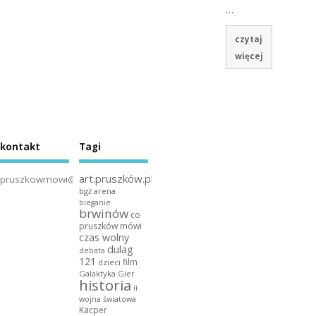
…
czytaj
więcej
kontakt
Tagi
art.pruszków.pl
pruszkowmowi@gmail.com
bgż arena
bieganie
brwinów
co
pruszków mówi
czas wolny
dulag
debata
121
film
dzieci
Galaktyka Gier
historia
ii
wojna światowa
Kacper