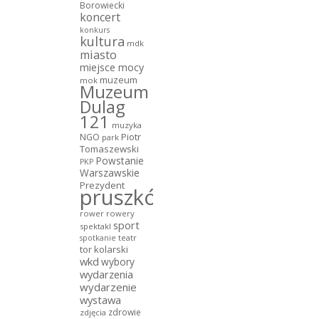
Borowiecki
koncert
konkurs
kultura
mdk
miasto
miejsce mocy
muzeum
mok
Muzeum
Dulag
121
muzyka
NGO
Piotr
park
Tomaszewski
Powstanie
PKP
Warszawskie
Prezydent
pruszków
rower
rowery
sport
spektakl
teatr
spotkanie
tor kolarski
wkd
wybory
wydarzenia
wydarzenie
wystawa
zdrowie
zdjęcia