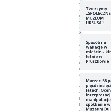
c
m
Tworzymy
z
i
„SPOŁECZNE
n
e
MUZEUM
o
URSUSA”!
ś
ś
c
ć
i
j
Sposób na
e
e
wakacje w
?
s
mieście – ki
letnie w
t
Pruszkowie
n
i
e
z
Marzec ’68 p
pięćdziesięc
w
latach. Ocen
y
interpretacj
k
manipulacje
spotkanie w
l
Muzeum Dul
e