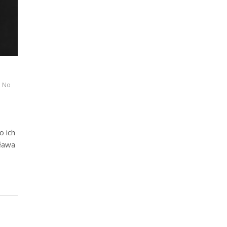
No
o ich
sława