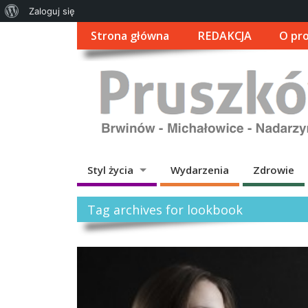
O
Zaloguj się
WordPressie
Strona główna
REDAKCJA
O pro
Styl życia
Wydarzenia
Zdrowie
Tag archives for lookbook