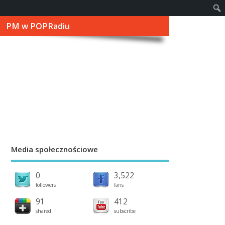
PM w POPRadiu
Media społecznościowe
0
3,522
followers
fans
91
412
shared
subscribe