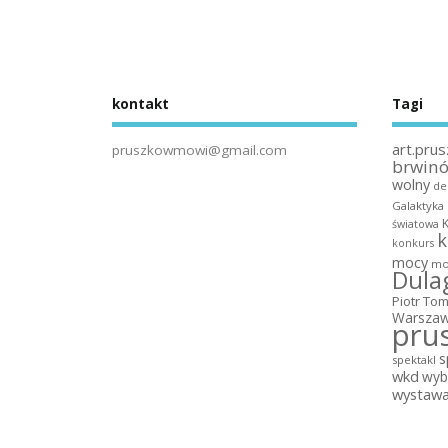
kontakt
Tagi
art.prus
pruszkowmowi@gmail.com
brwin
wolny
de
Galaktyka
światowa
k
konkurs
mocy
mo
Dula
Piotr To
Warszaw
pru
s
spektakl
wkd
wyb
wystaw