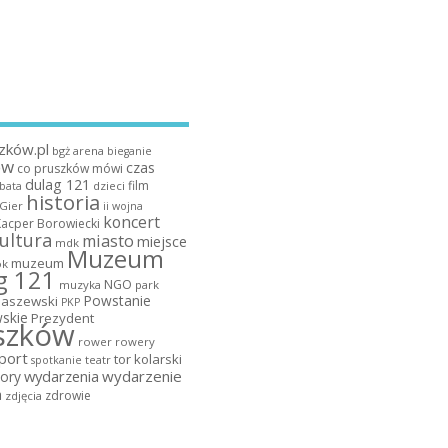
zków.pl
bgż arena
bieganie
ów
czas
co pruszków mówi
dulag 121
film
dzieci
bata
historia
 Gier
ii wojna
koncert
Kacper Borowiecki
ultura
miasto
miejsce
mdk
Muzeum
muzeum
k
g 121
NGO
muzyka
park
Powstanie
maszewski
PKP
skie
Prezydent
szków
rower
rowery
port
tor kolarski
teatr
spotkanie
wydarzenia
wydarzenie
ory
a
zdrowie
zdjęcia