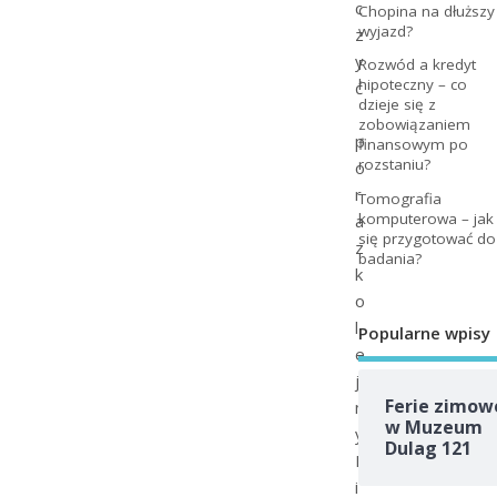
c
Chopina na dłuższy
wyjazd?
z
y
Rozwód a kredyt
hipoteczny – co
ć
dzieje się z
zobowiązaniem
p
finansowym po
rozstaniu?
o
r
Tomografia
komputerowa – jak
a
się przygotować do
z
badania?
k
o
l
Popularne wpisy
e
j
Ferie zimow
n
w Muzeum
y
Dulag 121
M
i