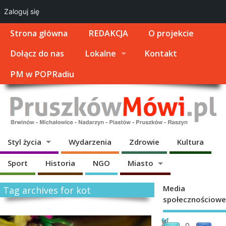
Zaloguj się
Strona główna
REDAKCJA
O projekcie
Dołącz do nas
Lokalne
Kontakt
PM w POPRadiu
Styl życia
Wydarzenia
Zdrowie
Kultura
Sport
Historia
NGO
Miasto
Media
Tag archives for kot
społecznościowe
K
W
0