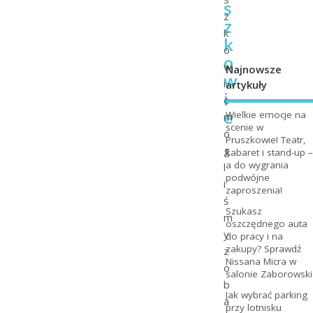
s
z
z
k
k
o
o
w
Najnowsze
w
i
artykuły
i
e
e
Wielkie emocje na
m
scenie w
o
Pruszkowie! Teatr,
g
kabaret i stand-up –
a do wygrania
l
podwójne
i
zaproszenia!
ś
Szukasz
m
oszczędnego auta
y
do pracy i na
zakupy? Sprawdź
z
Nissana Micra w
o
salonie Zaborowski
b
Jak wybrać parking
a
przy lotnisku