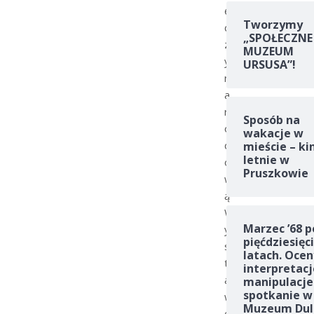
ę
Tworzymy
d
„SPOŁECZNE
z
MUZEUM
y
URSUSA”!
n
a
r
Sposób na
o
wakacje w
d
mieście – ki
letnie w
o
Pruszkowie
w
ą
W
Marzec ’68 p
y
pięćdziesięc
s
latach. Ocen
t
interpretacj
a
manipulacje
spotkanie w
w
Muzeum Dul
ę