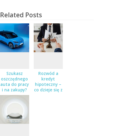
Related Posts
Szukasz
Rozwód a
oszczędnego
kredyt
auta do pracy
hipoteczny –
i na zakupy?
co dzieje się z
Sprawdź
zobowiązaniem
Nissana Micra
finansowym
w salonie
po rozstaniu?
Zaborowski