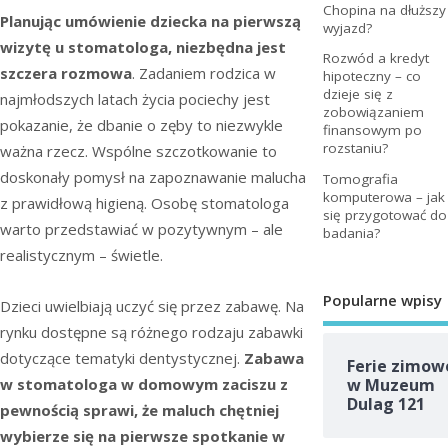
Chopina na dłuższy
Planując umówienie dziecka na pierwszą
wyjazd?
wizytę u stomatologa, niezbędna jest
Rozwód a kredyt
szczera rozmowa
. Zadaniem rodzica w
hipoteczny – co
dzieje się z
najmłodszych latach życia pociechy jest
zobowiązaniem
pokazanie, że dbanie o zęby to niezwykle
finansowym po
rozstaniu?
ważna rzecz. Wspólne szczotkowanie to
doskonały pomysł na zapoznawanie malucha
Tomografia
komputerowa – jak
z prawidłową higieną. Osobę stomatologa
się przygotować do
warto przedstawiać w pozytywnym – ale
badania?
realistycznym – świetle.
Popularne wpisy
Dzieci uwielbiają uczyć się przez zabawę. Na
rynku dostępne są różnego rodzaju zabawki
dotyczące tematyki dentystycznej.
Zabawa
Ferie zimow
w stomatologa w domowym zaciszu z
w Muzeum
Dulag 121
pewnością sprawi, że maluch chętniej
wybierze się na pierwsze spotkanie w