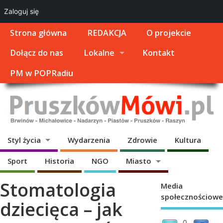
Zaloguj się
Strona główna
REDAKCJA
O projekcie
Dołącz do nas
Lokalne
Kontakt
PM w POPRadiu
Styl życia
Wydarzenia
Zdrowie
Kultura
Sport
Historia
NGO
Miasto
Stomatologia
Media
społecznościowe
dziecięca – jak
0