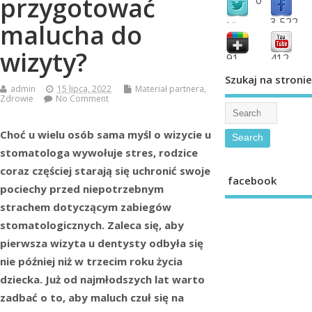
przygotować
3,522
malucha do
followers
fans
wizyty?
91
412
shared
subscribe
Szukaj na stronie
admin
15 lipca, 2022
Materiał partnera
,
Zdrowie
No Comment
Choć u wielu osób sama myśl o wizycie u
stomatologa wywołuje stres, rodzice
coraz częściej starają się uchronić swoje
facebook
pociechy przed niepotrzebnym
strachem dotyczącym zabiegów
stomatologicznych. Zaleca się, aby
pierwsza wizyta u dentysty odbyła się
nie później niż w trzecim roku życia
dziecka. Już od najmłodszych lat warto
zadbać o to, aby maluch czuł się na