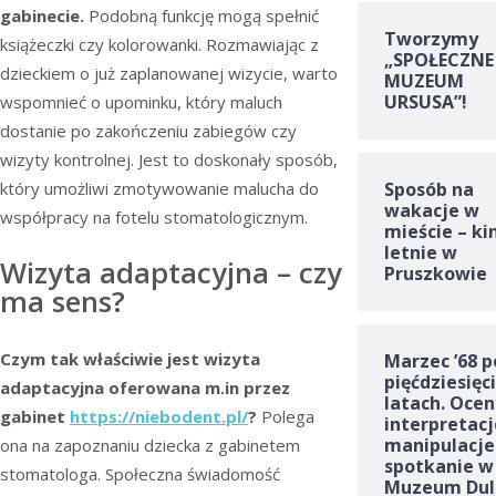
gabinecie.
Podobną funkcję mogą spełnić
Tworzymy
książeczki czy kolorowanki. Rozmawiając z
„SPOŁECZNE
dzieckiem o już zaplanowanej wizycie, warto
MUZEUM
URSUSA”!
wspomnieć o upominku, który maluch
dostanie po zakończeniu zabiegów czy
wizyty kontrolnej. Jest to doskonały sposób,
który umożliwi zmotywowanie malucha do
Sposób na
wakacje w
współpracy na fotelu stomatologicznym.
mieście – ki
letnie w
Wizyta adaptacyjna – czy
Pruszkowie
ma sens?
Czym tak właściwie jest wizyta
Marzec ’68 p
pięćdziesięc
adaptacyjna oferowana m.in przez
latach. Ocen
gabinet
https://niebodent.pl/
?
Polega
interpretacj
manipulacje
ona na zapoznaniu dziecka z gabinetem
spotkanie w
stomatologa. Społeczna świadomość
Muzeum Dul