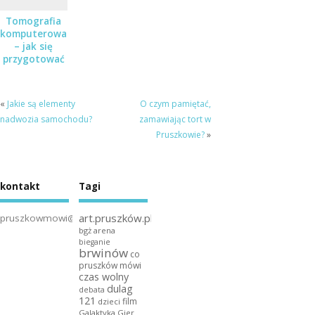
Tomografia
komputerowa
– jak się
przygotować
do badania?
«
Jakie są elementy
O czym pamiętać,
nadwozia samochodu?
zamawiając tort w
Pruszkowie?
»
kontakt
Tagi
art.pruszków.pl
pruszkowmowi@gmail.com
bgż arena
bieganie
brwinów
co
pruszków mówi
czas wolny
dulag
debata
121
film
dzieci
Galaktyka Gier