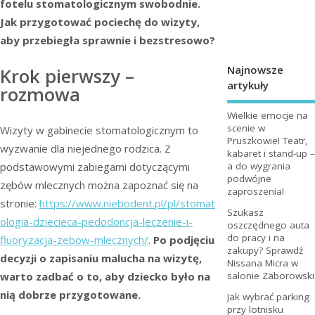
fotelu stomatologicznym swobodnie.
Jak przygotować pociechę do wizyty,
aby przebiegła sprawnie i bezstresowo?
Najnowsze
Krok pierwszy –
artykuły
rozmowa
Wielkie emocje na
scenie w
Wizyty w gabinecie stomatologicznym to
Pruszkowie! Teatr,
wyzwanie dla niejednego rodzica. Z
kabaret i stand-up –
a do wygrania
podstawowymi zabiegami dotyczącymi
podwójne
zębów mlecznych można zapoznać się na
zaproszenia!
stronie:
https://www.niebodent.pl/pl/stomat
Szukasz
ologia-dziecieca-pedodoncja-leczenie-i-
oszczędnego auta
do pracy i na
fluoryzacja-zebow-mlecznych/
.
Po podjęciu
zakupy? Sprawdź
decyzji o zapisaniu malucha na wizytę,
Nissana Micra w
warto zadbać o to, aby dziecko było na
salonie Zaborowski
nią dobrze przygotowane.
Jak wybrać parking
przy lotnisku