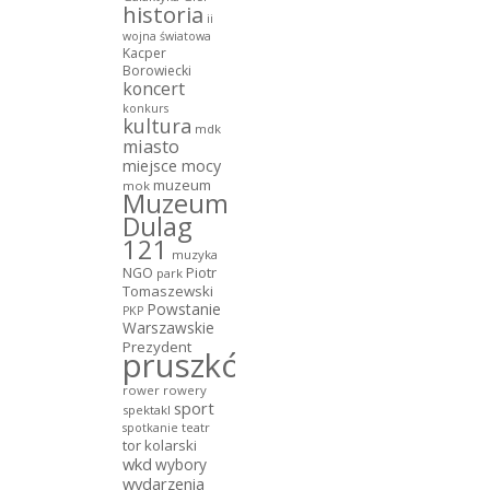
historia
ii
wojna światowa
Kacper
Borowiecki
koncert
konkurs
kultura
mdk
miasto
miejsce mocy
muzeum
mok
Muzeum
Dulag
121
muzyka
NGO
Piotr
park
Tomaszewski
Powstanie
PKP
Warszawskie
Prezydent
pruszków
rower
rowery
sport
spektakl
teatr
spotkanie
tor kolarski
wkd
wybory
wydarzenia