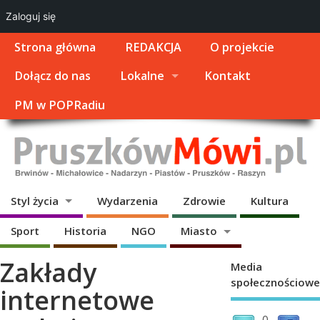
Zaloguj się
Strona główna
REDAKCJA
O projekcie
Dołącz do nas
Lokalne
Kontakt
PM w POPRadiu
Styl życia
Wydarzenia
Zdrowie
Kultura
Sport
Historia
NGO
Miasto
Zakłady
Media
społecznościowe
internetowe
0