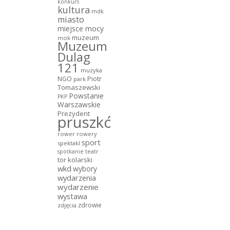
konkurs
kultura
mdk
miasto
miejsce mocy
muzeum
mok
Muzeum
Dulag
121
muzyka
NGO
Piotr
park
Tomaszewski
Powstanie
PKP
Warszawskie
Prezydent
pruszków
rower
rowery
sport
spektakl
teatr
spotkanie
tor kolarski
wkd
wybory
wydarzenia
wydarzenie
wystawa
zdrowie
zdjęcia