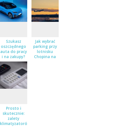
Szukasz
Jak wybrać
oszczędnego
parking przy
auta do pracy
lotnisku
i na zakupy?
Chopina na
Sprawdź
dłuższy
Nissana Micra
wyjazd?
w salonie
Zaborowski
Prosto i
skutecznie:
zalety
klimatyzatorów