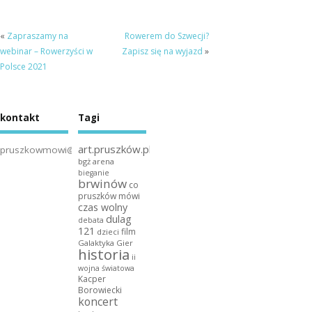
okiennych do
mieszkań i
biur
«
Zapraszamy na
Rowerem do Szwecji?
webinar – Rowerzyści w
Zapisz się na wyjazd
»
Polsce 2021
kontakt
Tagi
art.pruszków.pl
pruszkowmowi@gmail.com
bgż arena
bieganie
brwinów
co
pruszków mówi
czas wolny
dulag
debata
121
film
dzieci
Galaktyka Gier
historia
ii
wojna światowa
Kacper
Borowiecki
koncert