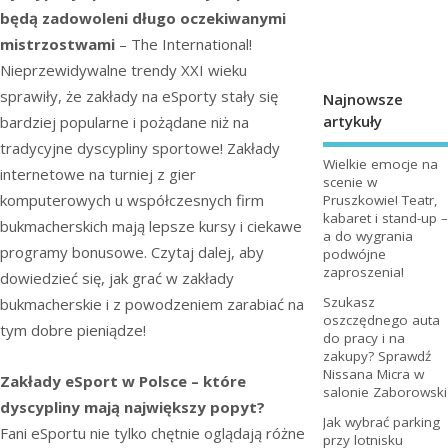
będą zadowoleni długo oczekiwanymi
mistrzostwami
– The International!
Nieprzewidywalne trendy XXI wieku
sprawiły, że zakłady na eSporty stały się
Najnowsze
artykuły
bardziej popularne i pożądane niż na
tradycyjne dyscypliny sportowe! Zakłady
Wielkie emocje na
internetowe na turniej z gier
scenie w
komputerowych u współczesnych firm
Pruszkowie! Teatr,
kabaret i stand-up –
bukmacherskich mają lepsze kursy i ciekawe
a do wygrania
programy bonusowe. Czytaj dalej, aby
podwójne
zaproszenia!
dowiedzieć się, jak grać w zakłady
Szukasz
bukmacherskie i z powodzeniem zarabiać na
oszczędnego auta
tym dobre pieniądze!
do pracy i na
zakupy? Sprawdź
Nissana Micra w
Zakłady eSport w Polsce – które
salonie Zaborowski
dyscypliny mają największy popyt?
Jak wybrać parking
Fani eSportu nie tylko chętnie oglądają różne
przy lotnisku