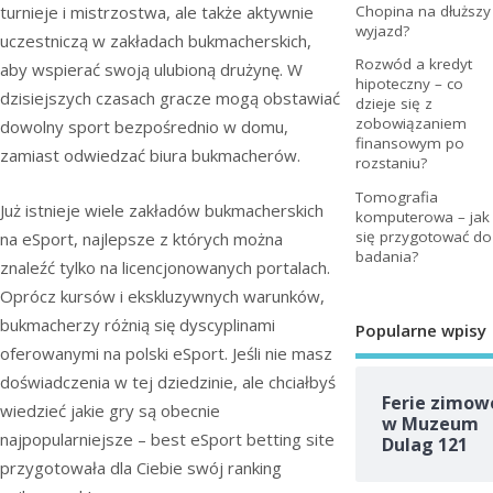
turnieje i mistrzostwa, ale także aktywnie
Chopina na dłuższy
wyjazd?
uczestniczą w zakładach bukmacherskich,
Rozwód a kredyt
aby wspierać swoją ulubioną drużynę. W
hipoteczny – co
dzisiejszych czasach gracze mogą obstawiać
dzieje się z
zobowiązaniem
dowolny sport bezpośrednio w domu,
finansowym po
zamiast odwiedzać biura bukmacherów.
rozstaniu?
Tomografia
Już istnieje wiele zakładów bukmacherskich
komputerowa – jak
się przygotować do
na eSport, najlepsze z których można
badania?
znaleźć tylko na licencjonowanych portalach.
Oprócz kursów i ekskluzywnych warunków,
bukmacherzy różnią się dyscyplinami
Popularne wpisy
oferowanymi na polski eSport. Jeśli nie masz
doświadczenia w tej dziedzinie, ale chciałbyś
Ferie zimow
wiedzieć jakie gry są obecnie
w Muzeum
najpopularniejsze – best eSport betting site
Dulag 121
przygotowała dla Ciebie swój ranking