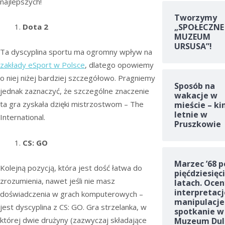
najlepszych!
Tworzymy
„SPOŁECZNE
Dota 2
MUZEUM
URSUSA”!
Ta dyscyplina sportu ma ogromny wpływ na
zakłady eSport w Polsce
, dlatego opowiemy
o niej niżej bardziej szczegółowo. Pragniemy
Sposób na
jednak zaznaczyć, że szczególne znaczenie
wakacje w
ta gra zyskała dzięki mistrzostwom – The
mieście – ki
letnie w
International.
Pruszkowie
CS: GO
Marzec ’68 p
Kolejną pozycją, która jest dość łatwa do
pięćdziesięc
zrozumienia, nawet jeśli nie masz
latach. Ocen
interpretacj
doświadczenia w grach komputerowych –
manipulacje
jest dyscyplina z CS: GO. Gra strzelanka, w
spotkanie w
której dwie drużyny (zazwyczaj składające
Muzeum Dul