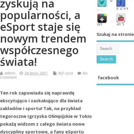
zyskują na
3,522
popularności, a
followers
fans
eSport staje się
91
412
shared
subscribe
Szukaj na stronie
nowym trendem
współczesnego
świata!
admin
28 lipca, 2021
Styl życia
No
facebook
Comment
Ten rok zapowiada się naprawdę
ekscytująco i zaskakująco dla świata
zakładów i sportu! Tak, na przykład
tegoroczne Igrzyska Olimpijskie w Tokio
pokażą widzom z całego świata nowe
dyscypliny sportowe, a fany eSportu