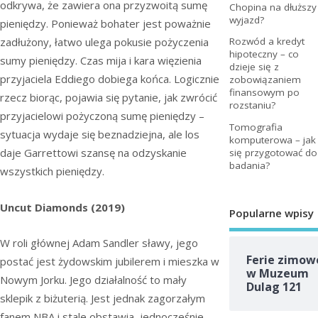
odkrywa, że zawiera ona przyzwoitą sumę
Chopina na dłuższy
wyjazd?
pieniędzy. Ponieważ bohater jest poważnie
zadłużony, łatwo ulega pokusie pożyczenia
Rozwód a kredyt
hipoteczny – co
sumy pieniędzy. Czas mija i kara więzienia
dzieje się z
przyjaciela Eddiego dobiega końca. Logicznie
zobowiązaniem
finansowym po
rzecz biorąc, pojawia się pytanie, jak zwrócić
rozstaniu?
przyjacielowi pożyczoną sumę pieniędzy –
Tomografia
sytuacja wydaje się beznadziejna, ale los
komputerowa – jak
daje Garrettowi szansę na odzyskanie
się przygotować do
badania?
wszystkich pieniędzy.
Uncut Diamonds (2019)
Popularne wpisy
W roli głównej Adam Sandler sławy, jego
Ferie zimow
postać jest żydowskim jubilerem i mieszka w
w Muzeum
Nowym Jorku. Jego działalność to mały
Dulag 121
sklepik z biżuterią. Jest jednak zagorzałym
fanem NBA i stale obstawia, jednocześnie