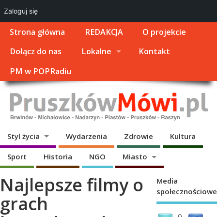
Zaloguj się
Strona główna
REDAKCJA
O projekcie
Dołącz do nas
Lokalne
Kontakt
PM w POPRadiu
Styl życia
Wydarzenia
Zdrowie
Kultura
Sport
Historia
NGO
Miasto
Najlepsze filmy o
Media
społecznościowe
grach
0