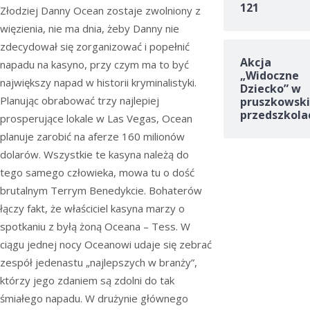
121
Złodziej Danny Ocean zostaje zwolniony z
więzienia, nie ma dnia, żeby Danny nie
zdecydował się zorganizować i popełnić
Akcja
napadu na kasyno, przy czym ma to być
„Widoczne
największy napad w historii kryminalistyki.
Dziecko” w
Planując obrabować trzy najlepiej
pruszkowski
przedszkola
prosperujące lokale w Las Vegas, Ocean
planuje zarobić na aferze 160 milionów
dolarów. Wszystkie te kasyna należą do
tego samego człowieka, mowa tu o dość
brutalnym Terrym Benedykcie. Bohaterów
łączy fakt, że właściciel kasyna marzy o
spotkaniu z byłą żoną Oceana – Tess. W
ciągu jednej nocy Oceanowi udaje się zebrać
zespół jedenastu „najlepszych w branży”,
którzy jego zdaniem są zdolni do tak
śmiałego napadu. W drużynie głównego