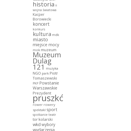
historia
ii
wojna światowa
Kacper
Borowiecki
koncert
konkurs
kultura
mdk
miasto
miejsce mocy
muzeum
mok
Muzeum
Dulag
121
muzyka
NGO
Piotr
park
Tomaszewski
Powstanie
PKP
Warszawskie
Prezydent
pruszków
rower
rowery
sport
spektakl
teatr
spotkanie
tor kolarski
wkd
wybory
wydarzenia