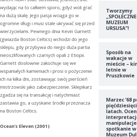
wydając na to całkiem sporo, gdyż woli grać
Tworzymy
na dużą skalę. Jego pasja wciąga go w
„SPOŁECZNE
MUZEUM
ogromne długi i musi stale ukrywać się przed
URSUSA”!
wierzycielami. Pewnego dnia Kevin Garnett
(gwiazda Boston Celtics) wchodzi do jego
sklepu, gdy przybywa do niego duża partia
Sposób na
nieoszlifowanych czarnych opali z Etiopii.
wakacje w
Garnett dosłownie zakochuje się we
mieście – ki
letnie w
wspaniałych kamieniach i prosi o pożyczenie
Pruszkowie
ich na kilka dni, zostawiając swój pierścień
mistrzowski jako zabezpieczenie. Sklepikarz
zgadza się na transakcję i natychmiast
Marzec ’68 p
zastawia go, a uzyskane środki przeznacza
pięćdziesięc
na Boston Celtics.
latach. Ocen
interpretacj
manipulacje
Ocean’s Eleven (2001)
spotkanie w
Muzeum Dul