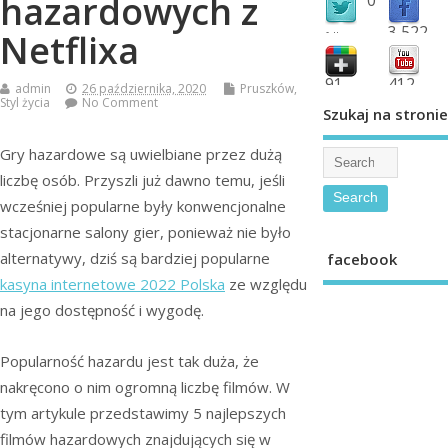
hazardowych z
3,522
Netflixa
followers
fans
91
412
admin
26 października, 2020
Pruszków
,
Styl życia
No Comment
shared
subscribe
Szukaj na stronie
Gry hazardowe są uwielbiane przez dużą
liczbę osób. Przyszli już dawno temu, jeśli
wcześniej popularne były konwencjonalne
stacjonarne salony gier, ponieważ nie było
alternatywy, dziś są bardziej popularne
facebook
kasyna internetowe 2022 Polska
ze względu
na jego dostępność i wygodę.
Popularność hazardu jest tak duża, że
nakręcono o nim ogromną liczbę filmów. W
tym artykule przedstawimy 5 najlepszych
filmów hazardowych znajdujących się w