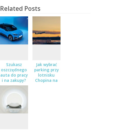
Related Posts
Szukasz
Jak wybrać
oszczędnego
parking przy
auta do pracy
lotnisku
i na zakupy?
Chopina na
Sprawdź
dłuższy
Nissana Micra
wyjazd?
w salonie
Zaborowski