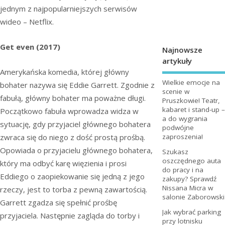
jednym z najpopularniejszych serwisów
wideo – Netflix.
Get even (2017)
Najnowsze
artykuły
Amerykańska komedia, której główny
Wielkie emocje na
bohater nazywa się Eddie Garrett. Zgodnie z
scenie w
fabułą, główny bohater ma poważne długi.
Pruszkowie! Teatr,
kabaret i stand-up –
Początkowo fabuła wprowadza widza w
a do wygrania
sytuację, gdy przyjaciel głównego bohatera
podwójne
zaproszenia!
zwraca się do niego z dość prostą prośbą.
Opowiada o przyjacielu głównego bohatera,
Szukasz
oszczędnego auta
który ma odbyć karę więzienia i prosi
do pracy i na
Eddiego o zaopiekowanie się jedną z jego
zakupy? Sprawdź
Nissana Micra w
rzeczy, jest to torba z pewną zawartością.
salonie Zaborowski
Garrett zgadza się spełnić prośbę
Jak wybrać parking
przyjaciela. Następnie zagląda do torby i
przy lotnisku