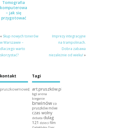
Tomografia
komputerowa
– jak się
przygotować
do badania?
«
Skup nowych tonerów
Imprezy integracyjne
w Warszawie –
na trampolinach.
dlaczego warto
Dobra zabawa
skorzystać?
niezależnie od wieku!
»
kontakt
Tagi
art.pruszków.pl
pruszkowmowi@gmail.com
bgż arena
bieganie
brwinów
co
pruszków mówi
czas wolny
dulag
debata
121
film
dzieci
Galaktyka Gier