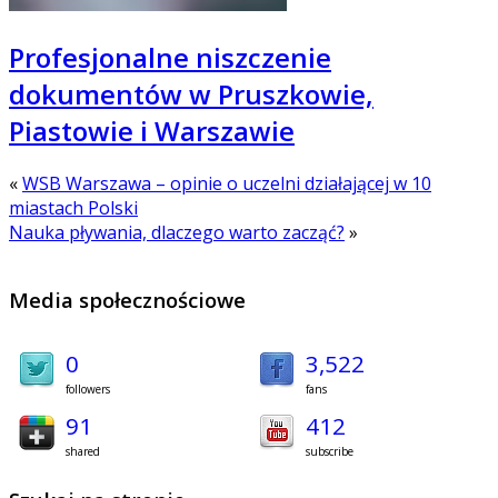
Profesjonalne niszczenie
dokumentów w Pruszkowie,
Piastowie i Warszawie
«
WSB Warszawa – opinie o uczelni działającej w 10
miastach Polski
Nauka pływania, dlaczego warto zacząć?
»
Media społecznościowe
0
3,522
followers
fans
91
412
shared
subscribe