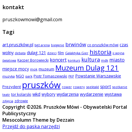
kontakt
pruszkowmowi@gmail.com
Tagi
brwinów
art.pruszków.pl
czas
co pruszków mówi
bgż arena
bieganie
historia
wolny
dulag 121
film
dzieci
Galaktyka Gier
debata
ii wojna
kultura
koncert
miasto
Kacper Borowiecki
mdk
światowa
konkurs
Muzeum Dulag 121
miejsce mocy
muzeum
mok
Powstanie Warszawskie
NGO
Piotr Tomaszewski
muzyka
park
PKP
pruszków
sport
Prezydent
rower
rowery
spektakl
spotkanie
wkd
wydarzenia
wydarzenie
wystawa
wybory
tor kolarski
teatr
zdrowie
zdjęcia
Copyright ©2026. Pruszków Mówi - Obywatelski Portal
Publicystyczny
Mesocolumn Theme by Dezzain
Przejdź do paska narzędzi