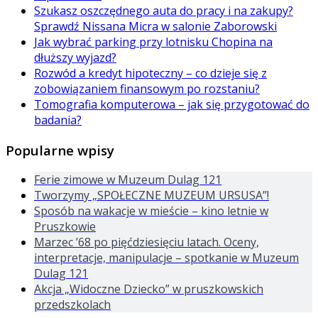
Szukasz oszczędnego auta do pracy i na zakupy?
Sprawdź Nissana Micra w salonie Zaborowski
Jak wybrać parking przy lotnisku Chopina na
dłuższy wyjazd?
Rozwód a kredyt hipoteczny – co dzieje się z
zobowiązaniem finansowym po rozstaniu?
Tomografia komputerowa – jak się przygotować do
badania?
Popularne wpisy
Ferie zimowe w Muzeum Dulag 121
Tworzymy „SPOŁECZNE MUZEUM URSUSA”!
Sposób na wakacje w mieście – kino letnie w
Pruszkowie
Marzec ’68 po pięćdziesięciu latach. Oceny,
interpretacje, manipulacje – spotkanie w Muzeum
Dulag 121
Akcja „Widoczne Dziecko” w pruszkowskich
przedszkolach