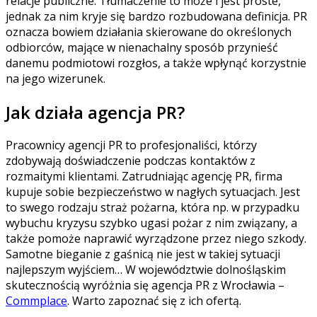
relacje publiczne. Tłumaczenie to może i jest proste,
jednak za nim kryje się bardzo rozbudowana definicja. PR
oznacza bowiem działania skierowane do określonych
odbiorców, mające w nienachalny sposób przynieść
danemu podmiotowi rozgłos, a także wpłynąć korzystnie
na jego wizerunek.
Jak działa agencja PR?
Pracownicy agencji PR to profesjonaliści, którzy
zdobywają doświadczenie podczas kontaktów z
rozmaitymi klientami. Zatrudniając agencję PR, firma
kupuje sobie bezpieczeństwo w nagłych sytuacjach. Jest
to swego rodzaju straż pożarna, która np. w przypadku
wybuchu kryzysu szybko ugasi pożar z nim związany, a
także pomoże naprawić wyrządzone przez niego szkody.
Samotne bieganie z gaśnicą nie jest w takiej sytuacji
najlepszym wyjściem… W województwie dolnośląskim
skutecznością wyróżnia się agencja PR z Wrocławia –
Commplace
. Warto zapoznać się z ich ofertą.