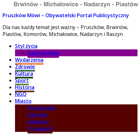
Pruszków Mówi – Obywatelski Portal Publicystyczny
Dla nas każdy temat jest ważny – Pruszków, Brwinów,
Piastów, Komorów, Michałowice, Nadarzyn i Raszyn
Styl życia
Gastronomia
Wydarzenia
Zdrowie
Kultura
Sport
Historia
NGO
Miasto
Środowisko
Zdrowie
Edukacja
Transport