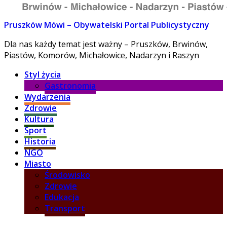
Pruszków Mówi – Obywatelski Portal Publicystyczny
Dla nas każdy temat jest ważny – Pruszków, Brwinów,
Piastów, Komorów, Michałowice, Nadarzyn i Raszyn
Styl życia
Gastronomia
Wydarzenia
Zdrowie
Kultura
Sport
Historia
NGO
Miasto
Środowisko
Zdrowie
Edukacja
Transport