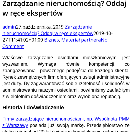
Zarządzanie nieruchomością? Oddaj
w ręce ekspertów
admin
27 października, 2019
Zarządzanie
nieruchomością? Oddaj w ręce ekspertów
2019-10-
27T11:41:02+01:00
Biznes
,
Materiał partnera
No
Comment
Właściwe zarządzanie osiedlami mieszkaniowymi jest
wyzwaniem. Wymaga równie kompetencji, co
zaangażowania i poważnego podejścia do każdego klienta.
Rynek zewnętrznych firm oferujących usługi administracyjne
jest duży. By zagwarantować sobie rzetelność i solidność w
administrowaniu naszymi osiedlami, powinniśmy zaufać tym
z wieloletnim doświadczeniem oraz wyrobioną reputacją.
Historia i doświadczenie
Firmy zarządzające nieruchomościami, np. Wspólnota PMM
z Warszawy
posiada już swoją markę. Przedsiębiorstwo ze
stolicy niemal od 20 lat świadczy kompleksowe usługi nawet