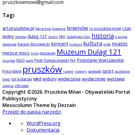
pruszkowmowi@gmail.com
Tagi
brwinów
art.pruszków.pl
czas
co pruszków mówi
bgż arena
bieganie
historia
wolny
dulag 121
film
dzieci
Galaktyka Gier
debata
ii wojna
kultura
koncert
miasto
Kacper Borowiecki
mdk
światowa
konkurs
Muzeum Dulag 121
miejsce mocy
muzeum
mok
Powstanie Warszawskie
NGO
Piotr Tomaszewski
muzyka
park
PKP
pruszków
sport
Prezydent
rower
rowery
spektakl
spotkanie
wkd
wydarzenia
wydarzenie
wystawa
wybory
tor kolarski
teatr
zdrowie
zdjęcia
Copyright ©2026. Pruszków Mówi - Obywatelski Portal
Publicystyczny
Mesocolumn Theme by Dezzain
Przejdź do paska narzędzi
O
WordPress.org
WordPressie
Dokumentacja