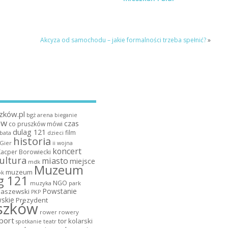
Akcyza od samochodu – jakie formalności trzeba spełnić?
»
zków.pl
bgż arena
bieganie
ów
czas
co pruszków mówi
dulag 121
film
dzieci
bata
historia
 Gier
ii wojna
koncert
Kacper Borowiecki
ultura
miasto
miejsce
mdk
Muzeum
muzeum
k
g 121
NGO
muzyka
park
Powstanie
maszewski
PKP
skie
Prezydent
szków
rower
rowery
port
tor kolarski
teatr
spotkanie