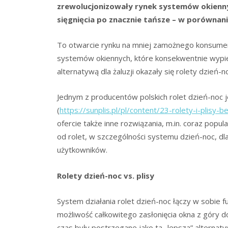
zrewolucjonizowały rynek systemów okienn
sięgnięcia po znacznie tańsze – w porównaniu
To otwarcie rynku na mniej zamożnego konsume
systemów okiennych, które konsekwentnie wypier
alternatywą dla żaluzji okazały się rolety dzień-n
Jednym z producentów polskich rolet dzień-noc je
(
https://sunplis.pl/pl/content/23-rolety-i-plisy-b
ofercie także inne rozwiązania, m.in. coraz popula
od rolet, w szczególności systemu dzień-noc, dl
użytkowników.
Rolety dzień-noc vs. plisy
System działania rolet dzień-noc łączy w sobie 
możliwość całkowitego zasłonięcia okna z góry do d
czas były postrzegane jako ta „lepsza” alternat