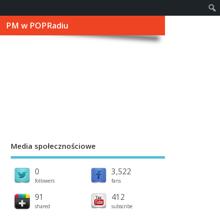
PM w POPRadiu
Media społecznościowe
0
3,522
followers
fans
91
412
shared
subscribe