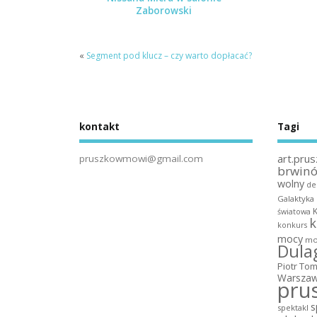
Zaborowski
«
Segment pod klucz – czy warto dopłacać?
kontakt
Tagi
art.prus
pruszkowmowi@gmail.com
brwin
wolny
de
Galaktyka
światowa
k
konkurs
mocy
mo
Dula
Piotr To
Warszaw
pru
s
spektakl