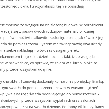
słonięciu okna. Funkcjonalności tej nie posiadają
jest możliwe ze względu na ich złożoną budowę. W odróżnieniu
c składają się z pasów dwóch rodzajów materiału o różniej
e pasów umożliwia całkowite zasłonięcie okna, jak również jego
iatła do pomieszczenia. System ma tak naprawdę dwa układy,
ę na siebie nakładają – wówczas osiągamy efekt
ankamentem tego rolet dzień-noc jest fakt, iż ze względu na
 w prowadnice, co sprawia, że roleta wisi luźno. Może to
amy przede wszystkim uchylnie.
ny charakter. Stanowią doskonały kompromis pomiędzy firanką,
ostępu światła do pomieszczenia – nawet w wariancie „dzień”
wpływają na ilość światła docierającego do pomieszczenia –
eszkaniowych, przede wszystkim sypialniach oraz salonach –
spozycja wnętrza na światło dzienne. Podobny efekt uzyskamy