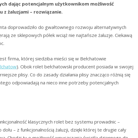
ych dając potencjalnym użytkownikom możliwość
 z żaluzjami – rozwiązanie.
nta doprowadziło do gwałtownego rozwoju alternatywnych
ają ze sklepowych półek wciąż nie najtańsze żaluzje. Ciekawą
oc.
st firma, której siedziba mieści się w Bełchatowie
elchatow
). Obok rolet bełchatowski producent posiada w swojej
rniejsze plisy. Co do zasady działania plisy znacząco różnią się
atego odpowiadają na nieco inne potrzeby potencjalnych
funkcjonalność klasycznych rolet bez systemu prowadnic –
ołu – z funkcjonalnością żaluzji, dzięki której te drugie cały
ywa. Chodzi tu o możliwość wpuszczania światła dziennego do