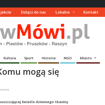
jekcie
Dołącz do nas
Lokalne
Kontakt
Kultura
Sport
Historia
NGO
Miasto
. Komu mogą się
omment
puszczającej światła dziennego tkaniny