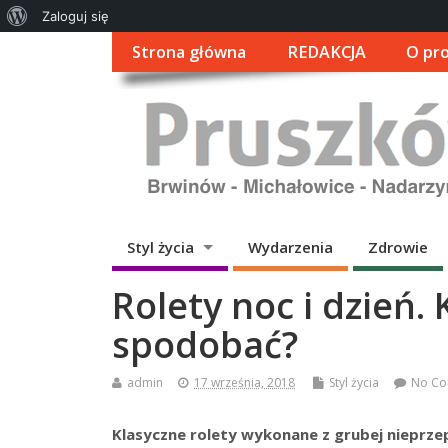
O
Zaloguj się
WordPressie
Strona główna
REDAKCJA
O pro
Styl życia
Wydarzenia
Zdrowie
Rolety noc i dzień
spodobać?
admin
17 września, 2018
Styl życia
No C
Klasyczne rolety wykonane z grubej nieprze