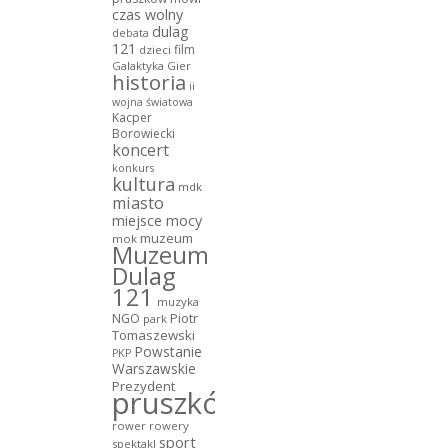
czas wolny
dulag
debata
121
film
dzieci
Galaktyka Gier
historia
ii
wojna światowa
Kacper
Borowiecki
koncert
konkurs
kultura
mdk
miasto
miejsce mocy
muzeum
mok
Muzeum
Dulag
121
muzyka
NGO
Piotr
park
Tomaszewski
Powstanie
PKP
Warszawskie
Prezydent
pruszków
rower
rowery
sport
spektakl