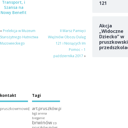
Transport, i
121
Szansa na
Nowy Benefit
Pracowniczy –
Serwis
Akcja
Door2Door
„Widoczne
«
Prelekcja w Muzeum
II Marsz Pamięci
dla Twojej
Dziecko” w
Starożytnego Hutnictwa
Więźniów Obozu Dulag
Firmy!
pruszkowski
Mazowieckiego
121 i Niosących Im
przedszkola
Pomoc – 1
października 2017
»
kontakt
Tagi
art.pruszków.pl
pruszkowmowi@gmail.com
bgż arena
bieganie
brwinów
co
pruszków mówi