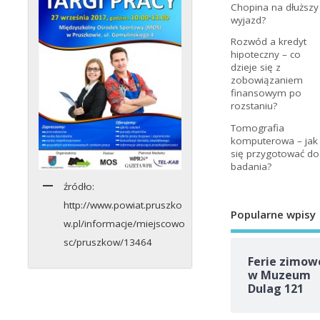
Chopina na dłuższy
wyjazd?
Rozwód a kredyt
hipoteczny – co
dzieje się z
zobowiązaniem
finansowym po
rozstaniu?
Tomografia
komputerowa – jak
się przygotować do
badania?
źródło:
http://www.powiat.pruszko
Popularne wpisy
w.pl/informacje/miejscowo
sc/pruszkow/13464
Ferie zimow
w Muzeum
Dulag 121