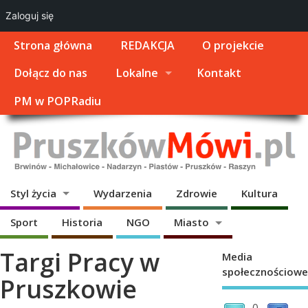
Zaloguj się
Strona główna
REDAKCJA
O projekcie
Dołącz do nas
Lokalne
Kontakt
PM w POPRadiu
Styl życia
Wydarzenia
Zdrowie
Kultura
Sport
Historia
NGO
Miasto
Targi Pracy w
Media
społecznościowe
Pruszkowie
0