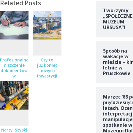
Related Posts
Tworzymy
„SPOŁECZNE
MUZEUM
URSUSA”!
Sposób na
wakacje w
Profesjonalne
Czy to
mieście – ki
niszczenie
już koniec
letnie w
dokumentów
nowych
Pruszkowie
w
inwestycji
Pruszkowie,
mieszkaniowych
Piastowie i
w
Warszawie
Pruszkowie?
Marzec ’68 p
pięćdziesięc
latach. Ocen
interpretacj
manipulacje
spotkanie w
Muzeum Dul
Narty, Szybki