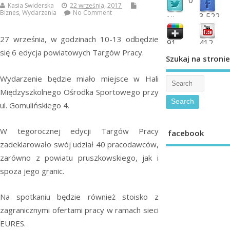
Kasia Swiderska
22 września, 2017
Biznes
,
Wydarzenia
No Comment
3,522
followers
fans
27 września, w godzinach 10-13 odbędzie
91
412
się 6 edycja powiatowych Targów Pracy.
shared
subscribe
Szukaj na stronie
Wydarzenie będzie miało miejsce w Hali
Międzyszkolnego Ośrodka Sportowego przy
ul. Gomulińskiego 4.
W tegorocznej edycji Targów Pracy
facebook
zadeklarowało swój udział 40 pracodawców,
zarówno z powiatu pruszkowskiego, jak i
spoza jego granic.
Na spotkaniu będzie również stoisko z
zagranicznymi ofertami pracy w ramach sieci
EURES.