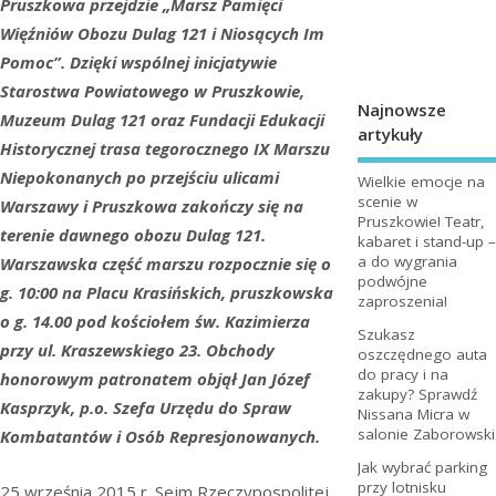
Pruszkowa przejdzie „Marsz Pamięci
Więźniów Obozu Dulag 121 i Niosących Im
Pomoc”. Dzięki wspólnej inicjatywie
Starostwa Powiatowego w Pruszkowie,
Najnowsze
Muzeum Dulag 121 oraz Fundacji Edukacji
artykuły
Historycznej trasa tegorocznego IX Marszu
Niepokonanych po przejściu ulicami
Wielkie emocje na
scenie w
Warszawy i Pruszkowa zakończy się na
Pruszkowie! Teatr,
terenie dawnego obozu Dulag 121.
kabaret i stand-up –
a do wygrania
Warszawska część marszu rozpocznie się o
podwójne
g. 10:00 na Placu Krasińskich, pruszkowska
zaproszenia!
o g. 14.00 pod kościołem św. Kazimierza
Szukasz
przy ul. Kraszewskiego 23. Obchody
oszczędnego auta
do pracy i na
honorowym patronatem objął Jan Józef
zakupy? Sprawdź
Kasprzyk, p.o. Szefa Urzędu do Spraw
Nissana Micra w
salonie Zaborowski
Kombatantów i Osób Represjonowanych.
Jak wybrać parking
przy lotnisku
25 września 2015 r. Sejm Rzeczypospolitej