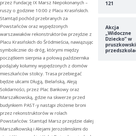
przez Fundację IX Marsz Niepokonanych –
121
ruszy o godzinie 10:00 z Placu Krasińskich.
Stamtąd pochód przebranych za
Powstańców oraz wypędzonych
Akcja
„Widoczne
warszawiaków rekonstruktorów przejdzie z
Dziecko” w
Placu Krasińskich do Śródmieścia, nawiązując
pruszkowski
symbolicznie do dróg, którymi między
przedszkola
początkiem sierpnia a połową października
podążały kolumny wypędzonych z domów
mieszkańców stolicy. Trasa przebiegać
będzie ulicami Długą, Bielańską, Aleją
Solidarności, przez Plac Bankowy oraz
Marszałkowską, gdzie na skwerze przed
budynkiem PAST-y nastąpi złożenie broni
przez rekonstruktorów w rolach
Powstańców. Stamtąd Marsz przejdzie dalej
Marszałkowską i Alejami Jerozolimskimi do