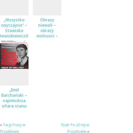
„Wszystko
Obrazy
zwyczajnie” –
niewoli –
Stawisko
obrazy
Iwaszkiewiczów
wolności –
w czasie
koncert w
wojny i
ramach cyklu
pokoju
Karty historii
w Muzeum
Dulag 121
„Emil
Barchański –
najmłodsza
ofiara stanu
wojennego” –
spotkanie w
Muzeum
«
Targi Pracy w
Teatr Po 20-tej w
Dulag 121
Pruszkowie
Pruszkowie
»