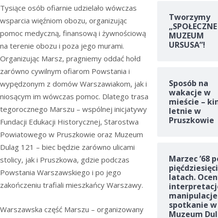
Tysiące osób ofiarnie udzielało wówczas
Tworzymy
wsparcia więźniom obozu, organizując
„SPOŁECZNE
pomoc medyczną, finansową i żywnościową
MUZEUM
URSUSA”!
na terenie obozu i poza jego murami.
Organizując Marsz, pragniemy oddać hołd
zarówno cywilnym ofiarom Powstania i
Sposób na
wypędzonym z domów Warszawiakom, jak i
wakacje w
niosącym im wówczas pomoc. Dlatego trasa
mieście – ki
tegorocznego Marszu – wspólnej inicjatywy
letnie w
Pruszkowie
Fundacji Edukacji Historycznej, Starostwa
Powiatowego w Pruszkowie oraz Muzeum
Dulag 121 – biec będzie zarówno ulicami
Marzec ’68 p
stolicy, jak i Pruszkowa, gdzie podczas
pięćdziesięc
Powstania Warszawskiego i po jego
latach. Ocen
zakończeniu trafiali mieszkańcy Warszawy.
interpretacj
manipulacje
spotkanie w
Warszawska część Marszu – organizowany
Muzeum Dul