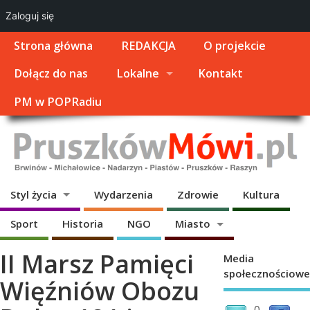
Zaloguj się
Strona główna
REDAKCJA
O projekcie
Dołącz do nas
Lokalne
Kontakt
PM w POPRadiu
Styl życia
Wydarzenia
Zdrowie
Kultura
Sport
Historia
NGO
Miasto
II Marsz Pamięci
Media
społecznościowe
Więźniów Obozu
0