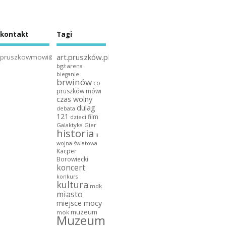
kontakt
Tagi
art.pruszków.pl
pruszkowmowi@gmail.com
bgż arena
bieganie
brwinów
co
pruszków mówi
czas wolny
dulag
debata
121
film
dzieci
Galaktyka Gier
historia
ii
wojna światowa
Kacper
Borowiecki
koncert
konkurs
kultura
mdk
miasto
miejsce mocy
muzeum
mok
Muzeum