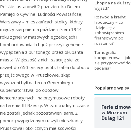
Chopina na dłuższy
Polskiej ustanowił 2 października Dniem
wyjazd?
Pamięci o Cywilnej Ludności Powstańczej
Rozwód a kredyt
Warszawy – mieszkańcach stolicy, którzy
hipoteczny – co
dzieje się z
między sierpniem a październikiem 1944
zobowiązaniem
roku zginęli w masowych egzekucjach i
finansowym po
rozstaniu?
bombardowaniach bądź przeżyli gehennę
wypędzenia z burzonego przez okupanta
Tomografia
komputerowa – jak
miasta. Większość z nich, szacuję się, że
się przygotować do
nawet do 650 tysięcy osób, trafiła do obozu
badania?
przejściowego w Pruszkowie, skąd
wywożeni byli na teren Generalnego
Popularne wpisy
Gubernatorstwa, do obozów
koncentracyjnych i na przymusowe roboty
na terenie III Rzeszy. W tym trudnym czasie
Ferie zimow
w Muzeum
nie zostali jednak pozostawieni sami. Z
Dulag 121
pomocą wypędzonym ruszyli mieszkańcy
Pruszkowa i okolicznych miejscowości.