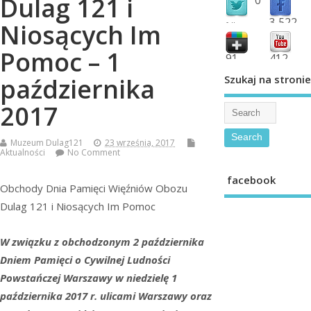
Dulag 121 i
3,522
Niosących Im
followers
fans
Pomoc – 1
91
412
shared
subscribe
Szukaj na stronie
października
2017
Muzeum Dulag121
23 września, 2017
Aktualności
No Comment
facebook
Obchody Dnia Pamięci Więźniów Obozu
Dulag 121 i Niosących Im Pomoc
W związku z obchodzonym 2 października
Dniem Pamięci o Cywilnej Ludności
Powstańczej Warszawy w niedzielę 1
października 2017 r. ulicami Warszawy oraz