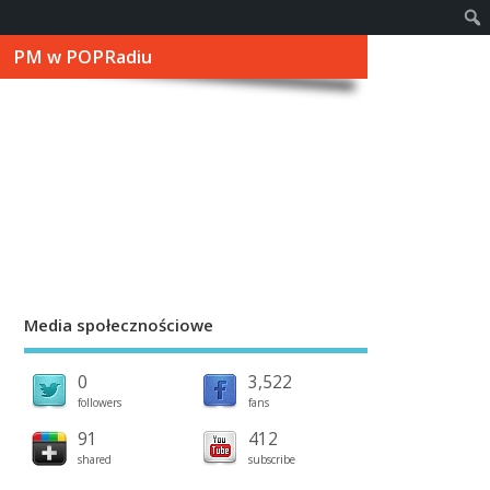
PM w POPRadiu
Media społecznościowe
0
3,522
followers
fans
91
412
shared
subscribe