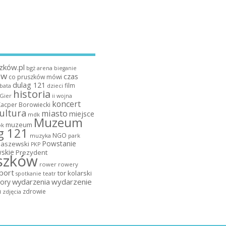
zków.pl
bgż arena
bieganie
ów
czas
co pruszków mówi
dulag 121
film
dzieci
bata
historia
 Gier
ii wojna
koncert
Kacper Borowiecki
ultura
miasto
miejsce
mdk
Muzeum
muzeum
k
g 121
NGO
muzyka
park
Powstanie
maszewski
PKP
skie
Prezydent
szków
rower
rowery
port
tor kolarski
teatr
spotkanie
wydarzenia
wydarzenie
ory
a
zdrowie
zdjęcia