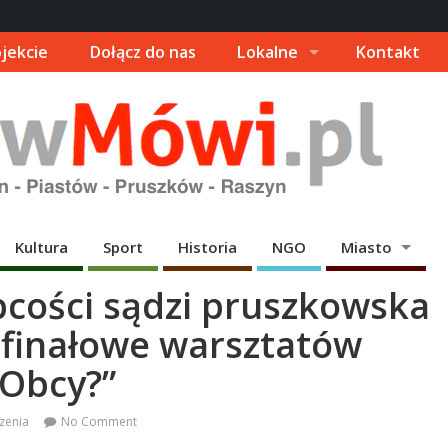
jekcie
Dołącz do nas
Lokalne
Kontakt
Kultura
Sport
Historia
NGO
Miasto
obcości sądzi pruszkowska
 finałowe warsztatów
 Obcy?”
zenia
No Comment