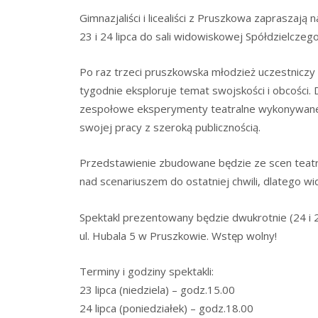
Gimnazjaliści i licealiści z Pruszkowa zapraszają 
23 i 24 lipca do sali widowiskowej Spółdzielczeg
Po raz trzeci pruszkowska młodzież uczestniczy
tygodnie eksploruje temat swojskości i obcości. D
zespołowe eksperymenty teatralne wykonywane p
swojej pracy z szeroką publicznością.
Przedstawienie zbudowane będzie ze scen teatra
nad scenariuszem do ostatniej chwili, dlatego w
Spektakl prezentowany będzie dwukrotnie (24 i 2
ul. Hubala 5 w Pruszkowie. Wstęp wolny!
Terminy i godziny spektakli:
23 lipca (niedziela) – godz.15.00
24 lipca (poniedziałek) – godz.18.00