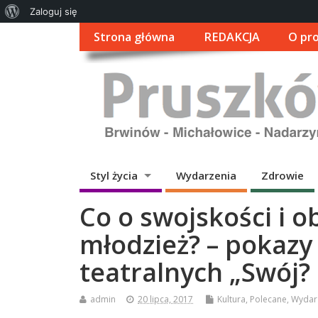
O
Zaloguj się
WordPressie
Strona główna
REDAKCJA
O pro
Styl życia
Wydarzenia
Zdrowie
Co o swojskości i 
młodzież? – pokazy
teatralnych „Swój?
admin
20 lipca, 2017
Kultura
,
Polecane
,
Wydar