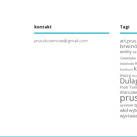
kontakt
Tagi
art.prus
pruszkowmowi@gmail.com
brwin
wolny
de
Galaktyka
światowa
k
konkurs
mocy
mo
Dula
Piotr To
Warszaw
pru
s
spektakl
wkd
wyb
wystaw