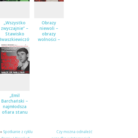
„Wszystko
Obrazy
zwyczajnie” –
niewoli –
Stawisko
obrazy
Iwaszkiewiczów
wolności –
w czasie
koncert w
wojny i
ramach cyklu
pokoju
Karty historii
w Muzeum
Dulag 121
„Emil
Barchański –
najmłodsza
ofiara stanu
wojennego” –
spotkanie w
Muzeum
«
Spotkanie z cyklu
Czy można odnaleźć
Dulag 121