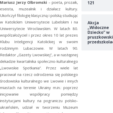
Mariusz Jerzy Olbromski
– poeta, prozaik,
121
eseista, muzealnik i działacz kultury.
Ukończył filologię klasyczną i polską studiując
w Katolickim Uniwersytecie Lubelskim i na
Akcja
„Widoczne
Uniwersytecie Wrocławskim. W latach 80.
Dziecko” w
współzałożyciel i przez okres 10 lat prezes
pruszkowski
przedszkola
Klubu Inteligencji Katolickiej w swoim
rodzinnym Lubaczowie. W latach 90.
Redaktor „Gazety Lwowskiej”, a w następnej
dekadzie kwartalnika społeczno-kulturalnego
„Lwowskie Spotkania”. Przez wiele lat
pracował na rzecz odrodzenia się polskiego
środowiska kulturalnego we Lwowie i innych
miastach na terenie Ukrainy m.in.: poprzez
inicjowanie współpracy pomiędzy
instytucjami kultury na pograniczu polsko-
ukraińskim, udział w tworzeniu Muzeum