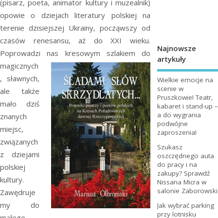
(pisarz, poeta, animator kultury i muzealnik)
opowie o dziejach literatury polskiej na
terenie dzisiejszej Ukrainy, począwszy od
czasów renesansu, aż do XXI wieku.
Najnowsze
Poprowadzi nas kresowym
szlakiem do
artykuły
magicznych
, sławnych,
Wielkie emocje na
scenie w
ale także
Pruszkowie! Teatr,
mało dziś
kabaret i stand-up –
a do wygrania
znanych
podwójne
miejsc,
zaproszenia!
związanych
Szukasz
z dziejami
oszczędnego auta
do pracy i na
polskiej
zakupy? Sprawdź
kultury.
Nissana Micra w
salonie Zaborowski
Zawędruje
my do
Jak wybrać parking
przy lotnisku
małego