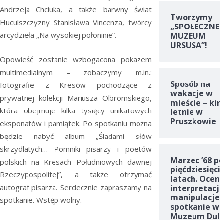
Andrzeja Chciuka, a także barwny świat
Tworzymy
Huculszczyzny Stanisława Vincenza, twórcy
„SPOŁECZNE
arcydzieła „Na wysokiej połoninie”.
MUZEUM
URSUSA”!
Opowieść zostanie wzbogacona pokazem
multimedialnym – zobaczymy m.in.:
Sposób na
fotografie z Kresów pochodzące z
wakacje w
prywatnej kolekcji Mariusza Olbromskiego,
mieście – ki
która obejmuje kilka tysięcy unikatowych
letnie w
Pruszkowie
eksponatów i pamiątek. Po spotkaniu można
będzie nabyć album „Śladami słów
skrzydlatych… Pomniki pisarzy i poetów
Marzec ’68 p
polskich na Kresach Południowych dawnej
pięćdziesięc
Rzeczypospolitej”, a także otrzymać
latach. Ocen
autograf pisarza. Serdecznie zapraszamy na
interpretacj
manipulacje
spotkanie. Wstęp wolny.
spotkanie w
Muzeum Dul