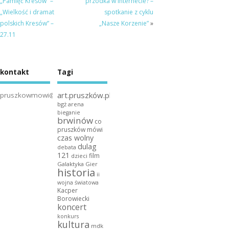
„Pamięć Kresów” –
przodka w Internecie? –
„Wielkość i dramat
spotkanie z cyklu
polskich Kresów” –
„Nasze Korzenie”
»
27.11
kontakt
Tagi
art.pruszków.pl
pruszkowmowi@gmail.com
bgż arena
bieganie
brwinów
co
pruszków mówi
czas wolny
dulag
debata
121
film
dzieci
Galaktyka Gier
historia
ii
wojna światowa
Kacper
Borowiecki
koncert
konkurs
kultura
mdk