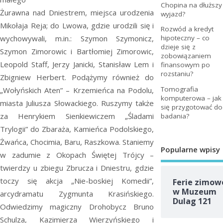
Chopina na dłuższy
Żurawna nad Dniestrem, miejsca urodzenia
wyjazd?
Mikołaja Reja; do Lwowa, gdzie urodzili się i
Rozwód a kredyt
wychowywali, m.in.: Szymon Szymonicz,
hipoteczny – co
dzieje się z
Szymon Zimorowic i Bartłomiej Zimorowic,
zobowiązaniem
Leopold Staff, Jerzy Janicki, Stanisław Lem i
finansowym po
rozstaniu?
Zbigniew Herbert. Podążymy również do
Tomografia
„Wołyńskich Aten” – Krzemieńca na Podolu,
komputerowa – jak
miasta Juliusza Słowackiego. Ruszymy także
się przygotować do
za Henrykiem Sienkiewiczem „Śladami
badania?
Trylogii” do Zbaraża, Kamieńca Podolskiego,
Żwańca, Chocimia, Baru, Raszkowa. Staniemy
Popularne wpisy
w zadumie z Okopach Świętej Trójcy –
twierdzy u zbiegu Zbrucza i Dniestru, gdzie
toczy się akcja „Nie-boskiej Komedii”,
Ferie zimow
w Muzeum
arcydramatu Zygmunta Krasińskiego.
Dulag 121
Odwiedzimy magiczny Drohobycz Bruno
Schulza, Kazimierza Wierzyńskiego i