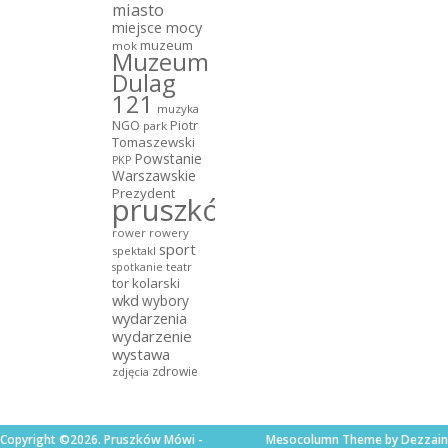
miasto
miejsce mocy
muzeum
mok
Muzeum
Dulag
121
muzyka
NGO
Piotr
park
Tomaszewski
Powstanie
PKP
Warszawskie
Prezydent
pruszków
rower
rowery
sport
spektakl
teatr
spotkanie
tor kolarski
wkd
wybory
wydarzenia
wydarzenie
wystawa
zdrowie
zdjęcia
Copyright ©2026. Pruszków Mówi -
Mesocolumn Theme by Dezzain