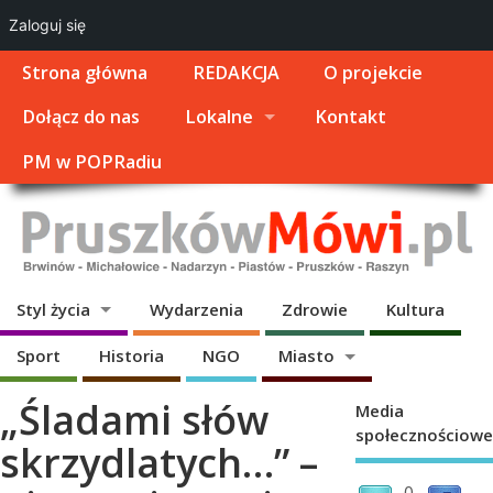
Zaloguj się
Strona główna
REDAKCJA
O projekcie
Dołącz do nas
Lokalne
Kontakt
PM w POPRadiu
Styl życia
Wydarzenia
Zdrowie
Kultura
Sport
Historia
NGO
Miasto
„Śladami słów
Media
społecznościowe
skrzydlatych…” –
0