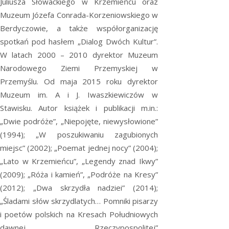
Juliusza Słowackiego w Krzemieńcu oraz
Muzeum Józefa Conrada-Korzeniowskiego w
Berdyczowie, a także współorganizację
spotkań pod hasłem „Dialog Dwóch Kultur”.
W latach 2000 – 2010 dyrektor Muzeum
Narodowego Ziemi Przemyskiej w
Przemyślu. Od maja 2015 roku dyrektor
Muzeum im. A i J. Iwaszkiewiczów w
Stawisku. Autor książek i publikacji m.in.:
„Dwie podróże”, „Niepojęte, niewysłowione”
(1994); „W poszukiwaniu zagubionych
miejsc” (2002); „Poemat jednej nocy” (2004);
„Lato w Krzemieńcu”, „Legendy znad Ikwy”
(2009); „Róża i kamień”, „Podróże na Kresy”
(2012); „Dwa skrzydła nadziei” (2014);
„Śladami słów skrzydlatych… Pomniki pisarzy
i poetów polskich na Kresach Południowych
dawnej Rzeczypospolitej”