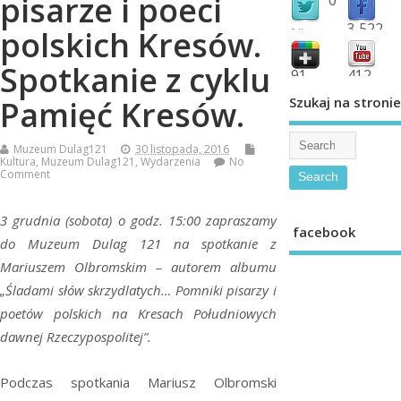
pisarze i poeci
3,522
polskich Kresów.
followers
fans
Spotkanie z cyklu
91
412
shared
subscribe
Szukaj na stronie
Pamięć Kresów.
Muzeum Dulag121
30 listopada, 2016
Kultura
,
Muzeum Dulag121
,
Wydarzenia
No
Comment
3 grudnia (sobota) o godz. 15:00 zapraszamy
facebook
do Muzeum Dulag 121 na spotkanie z
Mariuszem Olbromskim – autorem albumu
„Śladami słów skrzydlatych… Pomniki pisarzy i
poetów polskich na Kresach Południowych
dawnej Rzeczypospolitej”.
Podczas spotkania Mariusz Olbromski