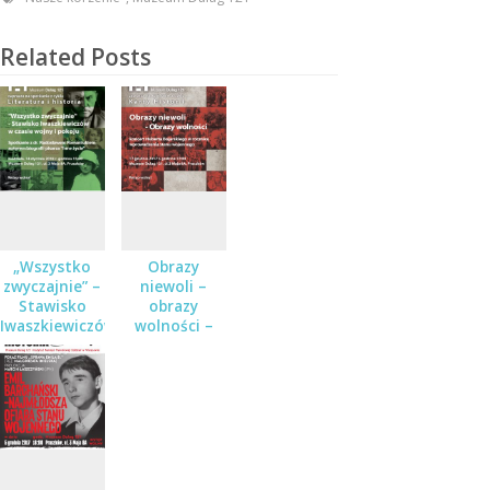
Related Posts
„Wszystko
Obrazy
zwyczajnie” –
niewoli –
Stawisko
obrazy
Iwaszkiewiczów
wolności –
w czasie
koncert w
wojny i
ramach cyklu
pokoju
Karty historii
w Muzeum
Dulag 121