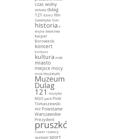
czas wolny
dulag
debata
121
film
dzieci
Galaktyka Gier
historia
ii
wojna światowa
Kacper
Borowiecki
koncert
konkurs
kultura
mdk
miasto
miejsce mocy
muzeum
mok
Muzeum
Dulag
121
muzyka
NGO
Piotr
park
Tomaszewski
Powstanie
PKP
Warszawskie
Prezydent
pruszków
rower
rowery
sport
spektakl