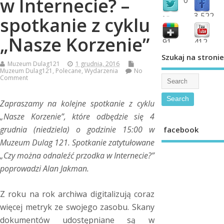
w Internecie? –
3,522
spotkanie z cyklu
followers
fans
„Nasze Korzenie”
91
412
shared
subscribe
Szukaj na stronie
Muzeum Dulag121
1 grudnia, 2016
Muzeum Dulag121
,
Polecane
,
Wydarzenia
No
Comment
Zapraszamy na kolejne spotkanie z cyklu
„Nasze Korzenie”, które odbędzie się 4
grudnia (niedziela) o godzinie 15:00 w
facebook
Muzeum Dulag 121. Spotkanie zatytułowane
„Czy można odnaleźć przodka w Internecie?”
poprowadzi Alan Jakman.
Z roku na rok archiwa digitalizują coraz
więcej metryk ze swojego zasobu. Skany
dokumentów udostępniane są w