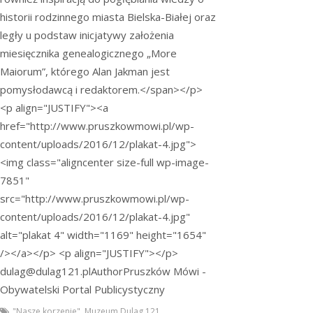
historii rodzinnego miasta Bielska-Białej oraz
legły u podstaw inicjatywy założenia
miesięcznika genealogicznego „More
Maiorum”, którego Alan Jakman jest
pomysłodawcą i redaktorem.</span></p>
<p align="JUSTIFY"><a
href="http://www.pruszkowmowi.pl/wp-
content/uploads/2016/12/plakat-4.jpg">
<img class="aligncenter size-full wp-image-
7851"
src="http://www.pruszkowmowi.pl/wp-
content/uploads/2016/12/plakat-4.jpg"
alt="plakat 4" width="1169" height="1654"
/></a></p> <p align="JUSTIFY"></p>
dulag@dulag121.pl
Author
Pruszków Mówi -
Obywatelski Portal Publicystyczny
"Nasze korzenie"
,
Muzeum Dulag 121