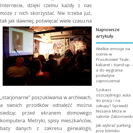
Internecie, dzięki czemu każdy z nas
może z nich skorzystać. Nie trzeba już,
tak jak dawniej, poświęcać wiele czasu na
Najnowsze
artykuły
Wielkie emocje na
scenie w
Pruszkowie! Teatr,
kabaret i stand-up –
a do wygrania
podwójne
zaproszenia!
Szukasz
oszczędnego auta
„stacjonarne” poszukiwania w archiwach,
do pracy i na
a swoich przodków odnaleźć można
zakupy? Sprawdź
Nissana Micra w
siedząc przed ekranem domowego
salonie Zaborowski
komputera. Metryki, spisy mieszkańców,
Jak wybrać parking
bazy danych z zakresu genealogii,
przy lotnisku