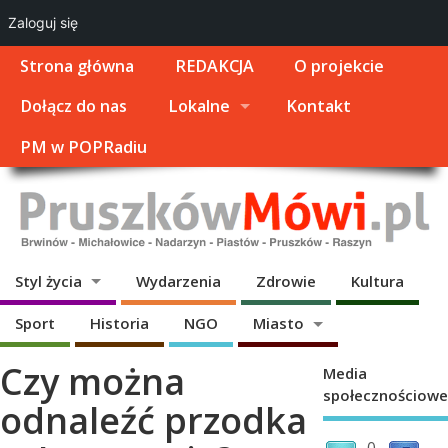
Zaloguj się
Strona główna
REDAKCJA
O projekcie
Dołącz do nas
Lokalne
Kontakt
PM w POPRadiu
Styl życia
Wydarzenia
Zdrowie
Kultura
Sport
Historia
NGO
Miasto
Czy można
Media
społecznościowe
odnaleźć przodka
0