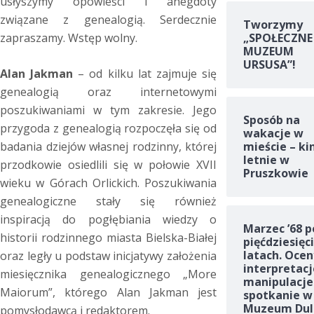
usłyszymy opowieści i anegdoty
związane z genealogią. Serdecznie
Tworzymy
„SPOŁECZNE
zapraszamy. Wstęp wolny.
MUZEUM
URSUSA”!
Alan Jakman
– od kilku lat zajmuje się
genealogią oraz internetowymi
poszukiwaniami w tym zakresie. Jego
Sposób na
przygoda z genealogią rozpoczęła się od
wakacje w
badania dziejów własnej rodzinny, której
mieście – ki
letnie w
przodkowie osiedlili się w połowie XVII
Pruszkowie
wieku w Górach Orlickich. Poszukiwania
genealogiczne stały się również
inspiracją do pogłębiania wiedzy o
Marzec ’68 p
historii rodzinnego miasta Bielska-Białej
pięćdziesięc
latach. Ocen
oraz legły u podstaw inicjatywy założenia
interpretacj
miesięcznika genealogicznego „More
manipulacje
Maiorum”, którego Alan Jakman jest
spotkanie w
Muzeum Dul
pomysłodawcą i redaktorem.