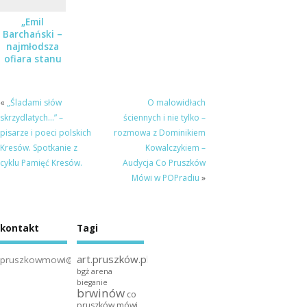
„Emil
Barchański –
najmłodsza
ofiara stanu
wojennego” –
spotkanie w
Muzeum
«
„Śladami słów
O malowidłach
Dulag 121
skrzydlatych…” –
ściennych i nie tylko –
pisarze i poeci polskich
rozmowa z Dominikiem
Kresów. Spotkanie z
Kowalczykiem –
cyklu Pamięć Kresów.
Audycja Co Pruszków
Mówi w POPradiu
»
kontakt
Tagi
art.pruszków.pl
pruszkowmowi@gmail.com
bgż arena
bieganie
brwinów
co
pruszków mówi