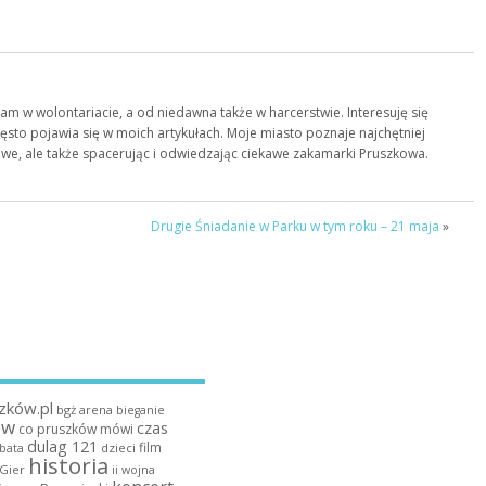
łam w wolontariacie, a od niedawna także w harcerstwie. Interesuję się
zęsto pojawia się w moich artykułach. Moje miasto poznaje najchętniej
owe, ale także spacerując i odwiedzając ciekawe zakamarki Pruszkowa.
Drugie Śniadanie w Parku w tym roku – 21 maja
»
zków.pl
bgż arena
bieganie
ów
czas
co pruszków mówi
dulag 121
film
dzieci
bata
historia
 Gier
ii wojna