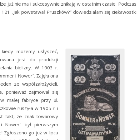
lże już nie ma i sukcesywnie znikają w ostatnim czasie. Podczas
121 „Jak powstawał Pruszków?” dowiedziałam się ciekawostki
 kiedy możemy usłyszeć,
sowana jest do produkcji
ielania bielizny. W 1903 r.
mmer i Nower”. Zajęła ona
eden ze współzałożycieli,
ie, ponieważ zajmował się
 w małej fabryce przy ul.
zkowie ruszyła w 1905 r. i
st fakt, że znak towarowy
 i Nower” był pierwszym
 Zgłoszono go już w lipcu