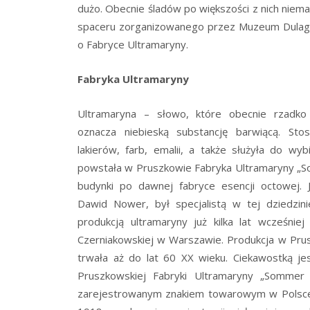
dużo. Obecnie śladów po większości z nich niema
spaceru zorganizowanego przez Muzeum Dulag 
o Fabryce Ultramaryny.
Fabryka Ultramaryny
Ultramaryna – słowo, które obecnie rzadko
oznacza niebieską substancję barwiącą. Sto
lakierów, farb, emalii, a także służyła do wyb
powstała w Pruszkowie Fabryka Ultramaryny „So
budynki po dawnej fabryce esencji octowej. J
Dawid Nower, był specjalistą w tej dziedzin
produkcją ultramaryny już kilka lat wcześniej
Czerniakowskiej w Warszawie. Produkcja w Prus
trwała aż do lat 60 XX wieku. Ciekawostką je
Pruszkowskiej Fabryki Ultramaryny „Sommer
zarejestrowanym znakiem towarowym w Polsce!