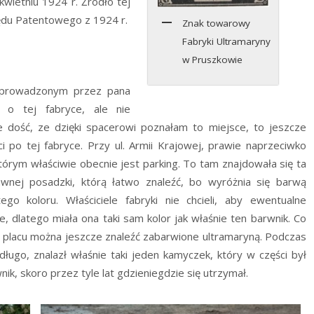
kwietniu 1924 r. Źródło tej
ędu Patentowego z 1924 r.
Znak towarowy
Fabryki Ultramaryny
w Pruszkowie
 prowadzonym przez pana
 o tej fabryce, ale nie
e dość, ze dzięki spacerowi poznałam to miejsce, to jeszcze
 po tej fabryce. Przy ul. Armii Krajowej, prawie naprzeciwko
którym właściwie obecnie jest parking. To tam znajdowała się ta
awnej posadzki, którą łatwo znaleźć, bo wyróżnia się barwą
go koloru. Właściciele fabryki nie chcieli, aby ewentualne
, dlatego miała ona taki sam kolor jak właśnie ten barwnik. Co
m placu można jeszcze znaleźć zabarwione ultramaryną. Podczas
ługo, znalazł właśnie taki jeden kamyczek, który w części był
nik, skoro przez tyle lat gdzieniegdzie się utrzymał.