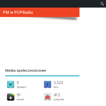
PM w POPRadiu
Media społecznościowe
0
3,522
followers
fans
91
412
shared
subscribe