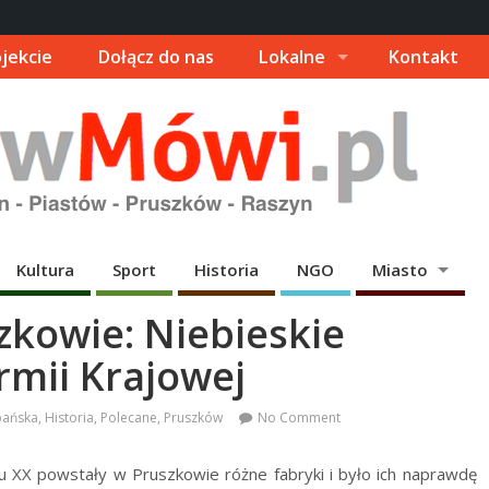
jekcie
Dołącz do nas
Lokalne
Kontakt
Kultura
Sport
Historia
NGO
Miasto
zkowie: Niebieskie
rmii Krajowej
bańska
,
Historia
,
Polecane
,
Pruszków
No Comment
u XX powstały w Pruszkowie różne fabryki i było ich naprawdę