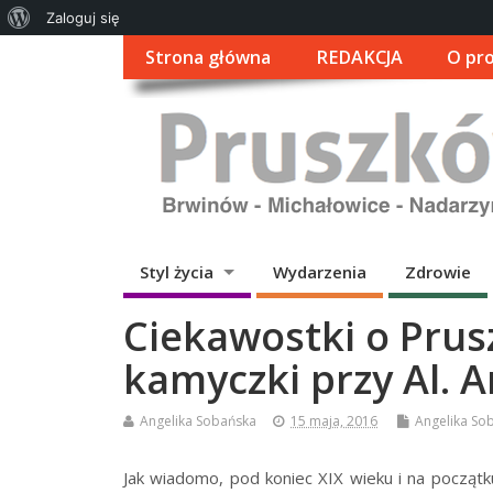
O
Zaloguj się
WordPressie
Strona główna
REDAKCJA
O pro
Styl życia
Wydarzenia
Zdrowie
Ciekawostki o Prus
kamyczki przy Al. A
Angelika Sobańska
15 maja, 2016
Angelika So
Jak wiadomo, pod koniec XIX wieku i na początk