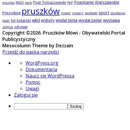
Powstanie Warszawskie
NGO
Piotr Tomaszewski
muzyka
park
PKP
pruszków
sport
Prezydent
rower
rowery
spektakl
spotkanie
wkd
wydarzenia
wydarzenie
wystawa
wybory
tor kolarski
teatr
zdrowie
zdjęcia
Copyright ©2026. Pruszków Mówi - Obywatelski Portal
Publicystyczny
Mesocolumn Theme by Dezzain
Przejdź do paska narzędzi
O
WordPress.org
WordPressie
Dokumentacja
Naucz się WordPressa
Pomoc
Uwagi
Zaloguj się
Szukaj