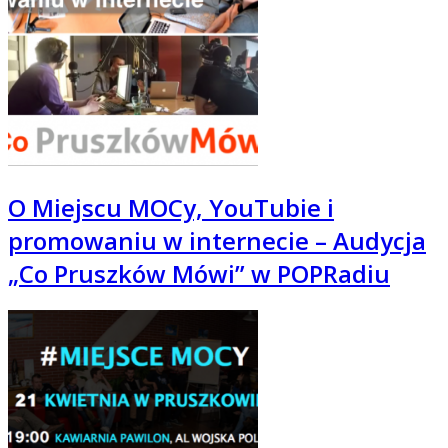
O Miejscu MOCy, YouTubie i
promowaniu w internecie – Audycja
„Co Pruszków Mówi” w POPRadiu