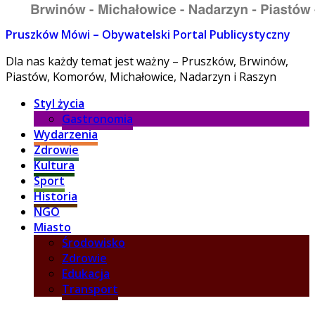
Pruszków Mówi – Obywatelski Portal Publicystyczny
Dla nas każdy temat jest ważny – Pruszków, Brwinów,
Piastów, Komorów, Michałowice, Nadarzyn i Raszyn
Styl życia
Gastronomia
Wydarzenia
Zdrowie
Kultura
Sport
Historia
NGO
Miasto
Środowisko
Zdrowie
Edukacja
Transport