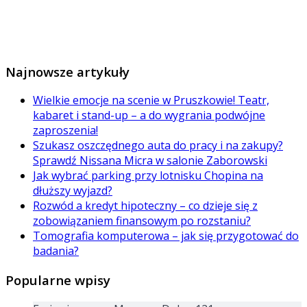
Najnowsze artykuły
Wielkie emocje na scenie w Pruszkowie! Teatr,
kabaret i stand-up – a do wygrania podwójne
zaproszenia!
Szukasz oszczędnego auta do pracy i na zakupy?
Sprawdź Nissana Micra w salonie Zaborowski
Jak wybrać parking przy lotnisku Chopina na
dłuższy wyjazd?
Rozwód a kredyt hipoteczny – co dzieje się z
zobowiązaniem finansowym po rozstaniu?
Tomografia komputerowa – jak się przygotować do
badania?
Popularne wpisy