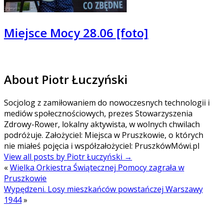
Miejsce Mocy 28.06 [foto]
About Piotr Łuczyński
Socjolog z zamiłowaniem do nowoczesnych technologii i
mediów społecznościowych, prezes Stowarzyszenia
Zdrowy-Rower, lokalny aktywista, w wolnych chwilach
podróżuje. Założyciel: Miejsca w Pruszkowie, o których
nie miałeś pojęcia i współzałożyciel: PruszkówMówi.pl
View all posts by Piotr Łuczyński
→
«
Wielka Orkiestra Świątecznej Pomocy zagrała w
Pruszkowie
Wypędzeni. Losy mieszkańców powstańczej Warszawy
1944
»