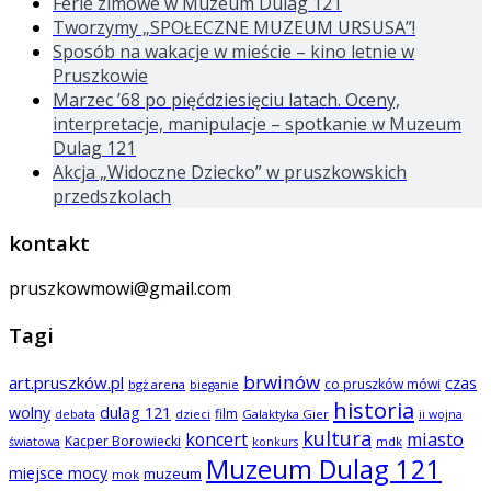
Ferie zimowe w Muzeum Dulag 121
Tworzymy „SPOŁECZNE MUZEUM URSUSA”!
Sposób na wakacje w mieście – kino letnie w
Pruszkowie
Marzec ’68 po pięćdziesięciu latach. Oceny,
interpretacje, manipulacje – spotkanie w Muzeum
Dulag 121
Akcja „Widoczne Dziecko” w pruszkowskich
przedszkolach
kontakt
pruszkowmowi@gmail.com
Tagi
brwinów
art.pruszków.pl
czas
co pruszków mówi
bgż arena
bieganie
historia
wolny
dulag 121
film
dzieci
Galaktyka Gier
debata
ii wojna
kultura
koncert
miasto
Kacper Borowiecki
mdk
światowa
konkurs
Muzeum Dulag 121
miejsce mocy
muzeum
mok