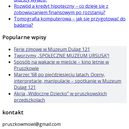
Rozwód a kredyt hipoteczny – co dzieje się z
zobowiązaniem finansowym po rozstaniu?
Tomografia komputerowa – jak się przygotować do
badania?
Popularne wpisy
Ferie zimowe w Muzeum Dulag 121
Tworzymy „SPOŁECZNE MUZEUM URSUSA”!
Sposób na wakacje w mieście – kino letnie w
Pruszkowie
Marzec ’68 po pięćdziesięciu latach. Oceny,
interpretacje, manipulacje – spotkanie w Muzeum
Dulag 121
Akcja „Widoczne Dziecko” w pruszkowskich
przedszkolach
kontakt
pruszkowmowi@gmail.com