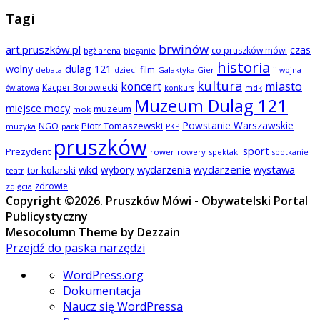
Tagi
brwinów
art.pruszków.pl
czas
co pruszków mówi
bgż arena
bieganie
historia
wolny
dulag 121
film
dzieci
Galaktyka Gier
debata
ii wojna
kultura
koncert
miasto
Kacper Borowiecki
mdk
światowa
konkurs
Muzeum Dulag 121
miejsce mocy
muzeum
mok
Powstanie Warszawskie
NGO
Piotr Tomaszewski
muzyka
park
PKP
pruszków
sport
Prezydent
rower
rowery
spektakl
spotkanie
wkd
wydarzenia
wydarzenie
wystawa
wybory
tor kolarski
teatr
zdrowie
zdjęcia
Copyright ©2026. Pruszków Mówi - Obywatelski Portal
Publicystyczny
Mesocolumn Theme by Dezzain
Przejdź do paska narzędzi
O
WordPress.org
WordPressie
Dokumentacja
Naucz się WordPressa