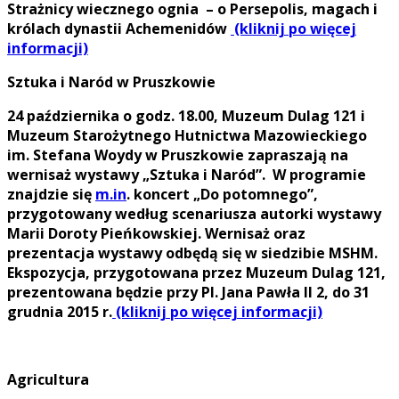
Strażnicy wiecznego ognia – o Persepolis, magach i
królach dynastii Achemenidów
(kliknij po więcej
informacji)
Sztuka i Naród w Pruszkowie
24 października o godz. 18.00, Muzeum Dulag 121 i
Muzeum Starożytnego Hutnictwa Mazowieckiego
im. Stefana Woydy w Pruszkowie zapraszają na
wernisaż wystawy „Sztuka i Naród”. W programie
znajdzie się
m.in
. koncert „Do potomnego”,
przygotowany według scenariusza autorki wystawy
Marii Doroty Pieńkowskiej. Wernisaż oraz
prezentacja wystawy odbędą się w siedzibie MSHM.
Ekspozycja, przygotowana przez Muzeum Dulag 121,
prezentowana będzie przy Pl. Jana Pawła II 2, do 31
grudnia 2015 r.
(kliknij po więcej informacji)
Agricultura