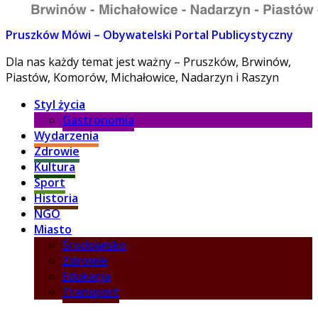
Pruszków Mówi – Obywatelski Portal Publicystyczny
Dla nas każdy temat jest ważny – Pruszków, Brwinów,
Piastów, Komorów, Michałowice, Nadarzyn i Raszyn
Styl życia
Gastronomia
Wydarzenia
Zdrowie
Kultura
Sport
Historia
NGO
Miasto
Środowisko
Zdrowie
Edukacja
Transport