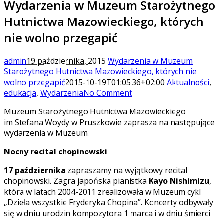
Wydarzenia w Muzeum Starożytnego
Hutnictwa Mazowieckiego, których
nie wolno przegapić
admin
19 października, 2015
Wydarzenia w Muzeum
Starożytnego Hutnictwa Mazowieckiego, których nie
wolno przegapić
2015-10-19T01:05:36+02:00
Aktualności
,
edukacja
,
Wydarzenia
No Comment
Muzeum Starożytnego Hutnictwa Mazowieckiego
im Stefana Woydy w Pruszkowie zaprasza na następujące
wydarzenia w Muzeum:
Nocny recital chopinowski
17 października
zapraszamy na wyjątkowy recital
chopinowski. Zagra japońska pianistka
Kayo Nishimizu
,
która w latach 2004-2011 zrealizowała w Muzeum cykl
„Dzieła wszystkie Fryderyka Chopina”. Koncerty odbywały
się w dniu urodzin kompozytora 1 marca i w dniu śmierci