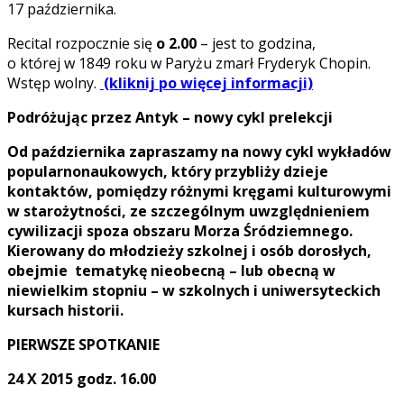
17 października.
Recital rozpocznie się
o 2.00
– jest to godzina,
o której w 1849 roku w Paryżu zmarł Fryderyk Chopin.
Wstęp wolny.
(kliknij po więcej informacji)
Podróżując przez Antyk – nowy cykl prelekcji
Od października zapraszamy na nowy cykl wykładów
popularnonaukowych, który przybliży dzieje
kontaktów, pomiędzy różnymi kręgami kulturowymi
w starożytności, ze szczególnym uwzględnieniem
cywilizacji spoza obszaru Morza Śródziemnego.
Kierowany do młodzieży szkolnej i osób dorosłych,
obejmie tematykę nieobecną – lub obecną w
niewielkim stopniu – w szkolnych i uniwersyteckich
kursach historii.
PIERWSZE SPOTKANIE
24 X 2015 godz. 16.00