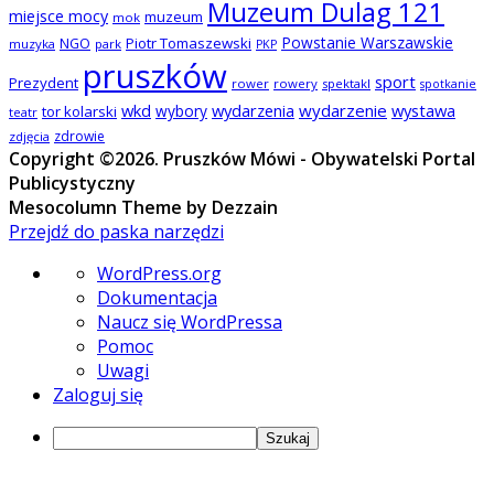
Muzeum Dulag 121
miejsce mocy
muzeum
mok
Powstanie Warszawskie
NGO
Piotr Tomaszewski
muzyka
park
PKP
pruszków
sport
Prezydent
rower
rowery
spektakl
spotkanie
wkd
wydarzenia
wydarzenie
wystawa
wybory
tor kolarski
teatr
zdrowie
zdjęcia
Copyright ©2026. Pruszków Mówi - Obywatelski Portal
Publicystyczny
Mesocolumn Theme by Dezzain
Przejdź do paska narzędzi
O
WordPress.org
WordPressie
Dokumentacja
Naucz się WordPressa
Pomoc
Uwagi
Zaloguj się
Szukaj