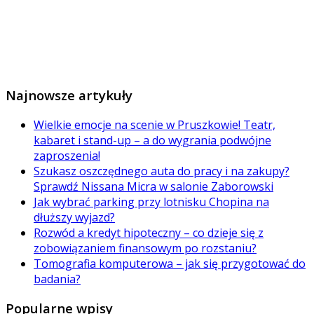
Najnowsze artykuły
Wielkie emocje na scenie w Pruszkowie! Teatr,
kabaret i stand-up – a do wygrania podwójne
zaproszenia!
Szukasz oszczędnego auta do pracy i na zakupy?
Sprawdź Nissana Micra w salonie Zaborowski
Jak wybrać parking przy lotnisku Chopina na
dłuższy wyjazd?
Rozwód a kredyt hipoteczny – co dzieje się z
zobowiązaniem finansowym po rozstaniu?
Tomografia komputerowa – jak się przygotować do
badania?
Popularne wpisy