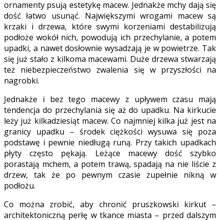
ornamenty psują estetykę macew. Jednakże mchy dają się
dość łatwo usunąć. Największymi wrogami macew są
krzaki i drzewa, które swymi korzeniami destabilizują
podłoże wokół nich, powodują ich przechylanie, a potem
upadki, a nawet dosłownie wysadzają je w powietrze. Tak
się już stało z kilkoma macewami. Duże drzewa stwarzają
też niebezpieczeństwo zwalenia się w przyszłości na
nagrobki.
Jednakże i bez tego macewy z upływem czasu mają
tendencja do przechylania się aż do upadku. Na kirkucie
leży już kilkadziesiąt macew. Co najmniej kilka już jest na
granicy upadku – środek ciężkości wysuwa się poza
podstawę i pewnie niedługą runą. Przy takich upadkach
płyty często pękają. Leżące macewy dość szybko
porastają mchem, a potem trawą, spadają na nie liście z
drzew, tak że po pewnym czasie zupełnie nikną w
podłożu.
Co można zrobić, aby chronić pruszkowski kirkut –
architektoniczną perłę w tkance miasta – przed dalszym