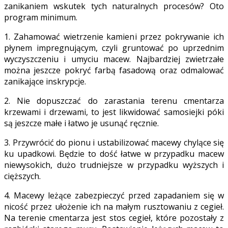
zanikaniem wskutek tych naturalnych procesów? Oto
program minimum.
1. Zahamować wietrzenie kamieni przez pokrywanie ich
płynem impregnującym, czyli gruntować po uprzednim
wyczyszczeniu i umyciu macew. Najbardziej zwietrzałe
można jeszcze pokryć farbą fasadową oraz odmalować
zanikające inskrypcje.
2. Nie dopuszczać do zarastania terenu cmentarza
krzewami i drzewami, to jest likwidować samosiejki póki
są jeszcze małe i łatwo je usunąć ręcznie.
3. Przywrócić do pionu i ustabilizować macewy chylące się
ku upadkowi. Będzie to dość łatwe w przypadku macew
niewysokich, dużo trudniejsze w przypadku wyższych i
cięższych.
4. Macewy leżące zabezpieczyć przed zapadaniem się w
nicość przez ułożenie ich na małym rusztowaniu z cegieł.
Na terenie cmentarza jest stos cegieł, które pozostały z