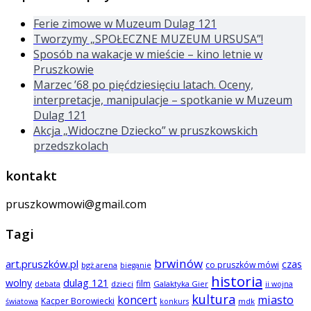
Ferie zimowe w Muzeum Dulag 121
Tworzymy „SPOŁECZNE MUZEUM URSUSA”!
Sposób na wakacje w mieście – kino letnie w
Pruszkowie
Marzec ’68 po pięćdziesięciu latach. Oceny,
interpretacje, manipulacje – spotkanie w Muzeum
Dulag 121
Akcja „Widoczne Dziecko” w pruszkowskich
przedszkolach
kontakt
pruszkowmowi@gmail.com
Tagi
brwinów
art.pruszków.pl
czas
co pruszków mówi
bgż arena
bieganie
historia
wolny
dulag 121
film
dzieci
Galaktyka Gier
debata
ii wojna
kultura
koncert
miasto
Kacper Borowiecki
mdk
światowa
konkurs