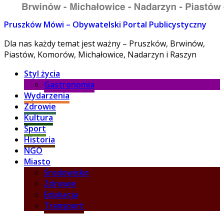
Pruszków Mówi – Obywatelski Portal Publicystyczny
Dla nas każdy temat jest ważny – Pruszków, Brwinów,
Piastów, Komorów, Michałowice, Nadarzyn i Raszyn
Styl życia
Gastronomia
Wydarzenia
Zdrowie
Kultura
Sport
Historia
NGO
Miasto
Środowisko
Zdrowie
Edukacja
Transport