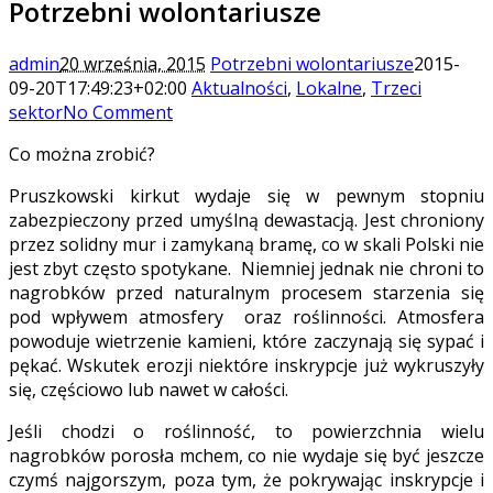
Potrzebni wolontariusze
admin
20 września, 2015
Potrzebni wolontariusze
2015-
09-20T17:49:23+02:00
Aktualności
,
Lokalne
,
Trzeci
sektor
No Comment
Co można zrobić?
Pruszkowski kirkut wydaje się w pewnym stopniu
zabezpieczony przed umyślną dewastacją. Jest chroniony
przez solidny mur i zamykaną bramę, co w skali Polski nie
jest zbyt często spotykane.
Niemniej jednak nie chroni to
nagrobków przed naturalnym procesem starzenia się
pod wpływem atmosfery
oraz roślinności. Atmosfera
powoduje wietrzenie kamieni, które zaczynają się sypać i
pękać. Wskutek erozji niektóre inskrypcje już wykruszyły
się, częściowo lub nawet w całości.
Jeśli chodzi o roślinność, to powierzchnia wielu
nagrobków porosła mchem, co nie wydaje się być jeszcze
czymś najgorszym, poza tym, że pokrywając inskrypcje i