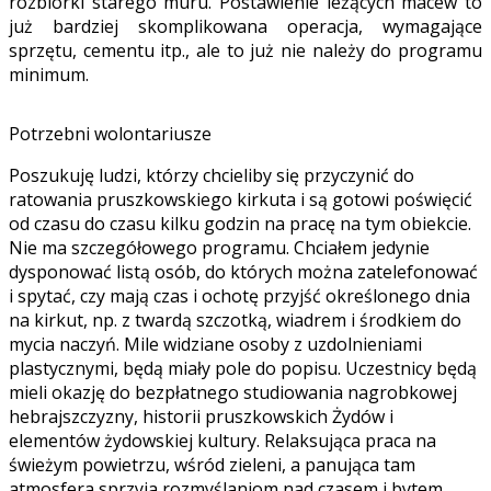
rozbiórki starego muru. Postawienie leżących macew to
już bardziej skomplikowana operacja, wymagające
sprzętu, cementu itp., ale to już nie należy do programu
minimum.
Potrzebni wolontariusze
Poszukuję ludzi, którzy chcieliby się przyczynić do
ratowania pruszkowskiego kirkuta i są gotowi poświęcić
od czasu do czasu kilku godzin na pracę na tym obiekcie.
Nie ma szczegółowego programu. Chciałem jedynie
dysponować listą osób, do których można zatelefonować
i spytać, czy mają czas i ochotę przyjść określonego dnia
na kirkut, np. z twardą szczotką, wiadrem i środkiem do
mycia naczyń. Mile widziane osoby z uzdolnieniami
plastycznymi, będą miały pole do popisu. Uczestnicy będą
mieli okazję do bezpłatnego studiowania nagrobkowej
hebrajszczyzny, historii pruszkowskich Żydów i
elementów żydowskiej kultury. Relaksująca praca na
świeżym powietrzu, wśród zieleni, a panująca tam
atmosfera sprzyja rozmyślaniom nad czasem i bytem,