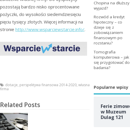
Chopina na dłuższy
pozostają bardzo nisko oprocentowane
wyjazd?
pożyczki, do wysokości siedemdziesięciu
Rozwód a kredyt
pięciu tysięcy złotych. Więcej informacji na
hipoteczny – co
dzieje się z
stronie
http://www.wsparciewstarcie.info/
.
zobowiązaniem
finansowym po
rozstaniu?
Tomografia
komputerowa – jak
się przygotować do
badania?
dotacje
,
perspektywa finansowa 2014-2020
,
własna
Popularne wpisy
firma
Related Posts
Ferie zimow
w Muzeum
Dulag 121