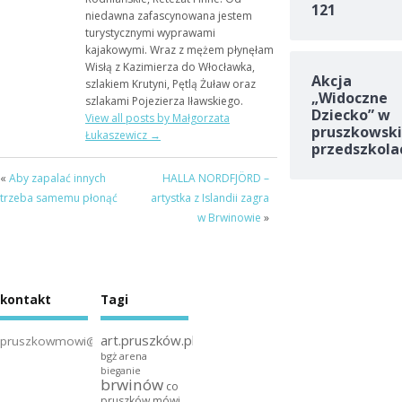
121
niedawna zafascynowana jestem
turystycznymi wyprawami
kajakowymi. Wraz z mężem płynęłam
Wisłą z Kazimierza do Włocławka,
Akcja
szlakiem Krutyni, Pętlą Żuław oraz
„Widoczne
szlakami Pojezierza Iławskiego.
Dziecko” w
View all posts by Małgorzata
pruszkowski
Łukaszewicz
→
przedszkola
«
Aby zapalać innych
HALLA NORDFJÖRD –
trzeba samemu płonąć
artystka z Islandii zagra
w Brwinowie
»
kontakt
Tagi
art.pruszków.pl
pruszkowmowi@gmail.com
bgż arena
bieganie
brwinów
co
pruszków mówi