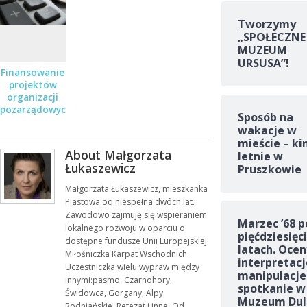
Tworzymy
„SPOŁECZNE
MUZEUM
URSUSA”!
Finansowanie
projektów
organizacji
pozarządowych
Sposób na
wakacje w
mieście – ki
About Małgorzata
letnie w
Łukaszewicz
Pruszkowie
Małgorzata Łukaszewicz, mieszkanka
Piastowa od niespełna dwóch lat.
Zawodowo zajmuję się wspieraniem
Marzec ’68 p
lokalnego rozwoju w oparciu o
pięćdziesięc
dostępne fundusze Unii Europejskiej.
latach. Ocen
Miłośniczka Karpat Wschodnich.
interpretacj
Uczestniczka wielu wypraw między
manipulacje
innymi:pasmo: Czarnohory,
spotkanie w
Świdowca, Gorgany, Alpy
Muzeum Dul
Rodniańskie, Retezat i inne. Od