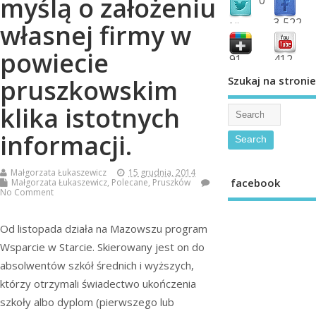
myślą o założeniu
3,522
własnej firmy w
followers
fans
powiecie
91
412
shared
subscribe
Szukaj na stronie
pruszkowskim
klika istotnych
informacji.
Małgorzata Łukaszewicz
15 grudnia, 2014
facebook
Małgorzata Łukaszewicz
,
Polecane
,
Pruszków
No Comment
Od listopada działa na Mazowszu program
Wsparcie w Starcie. Skierowany jest on do
absolwentów szkół średnich i wyższych,
którzy otrzymali świadectwo ukończenia
szkoły albo dyplom (pierwszego lub