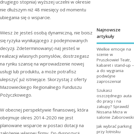
drugiego stopnia) wyższej uczelni w okresie
nie dłuższym niż 48 miesięcy od momentu
ubiegania się o wsparcie.
Najnowsze
Wiesz że jesteś osobą dynamiczną, nie boisz
artykuły
się ryzyka wynikającego z podejmowanych
decyzji. Zdeterminowany(-na) jesteś w
Wielkie emocje na
scenie w
realizacji własnych pomysłów, dostrzegasz
Pruszkowie! Teatr,
na rynku szansę na wprowadzenie nowej
kabaret i stand-up –
a do wygrania
usługi lub produktu, a może potrafisz
podwójne
ulepszyć już istniejące. Skorzystaj z oferty
zaproszenia!
Mazowieckiego Regionalnego Funduszu
Szukasz
Pożyczkowego.
oszczędnego auta
do pracy i na
zakupy? Sprawdź
W obecnej perspektywie finansowej, która
Nissana Micra w
obejmuje okres 2014-2020 nie jest
salonie Zaborowski
planowane wsparcie w postaci dotacji na
Jak wybrać parking
przy lotnisku
założenie własnej firmy. Do dyspozycji