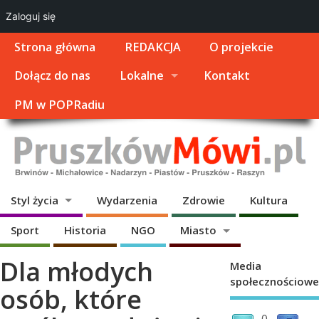
Zaloguj się
Strona główna
REDAKCJA
O projekcie
Dołącz do nas
Lokalne
Kontakt
PM w POPRadiu
Styl życia
Wydarzenia
Zdrowie
Kultura
Sport
Historia
NGO
Miasto
Dla młodych
Media
społecznościowe
osób, które
0