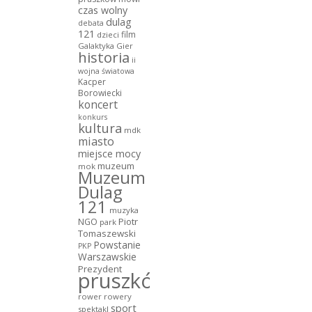
czas wolny
dulag
debata
121
film
dzieci
Galaktyka Gier
historia
ii
wojna światowa
Kacper
Borowiecki
koncert
konkurs
kultura
mdk
miasto
miejsce mocy
muzeum
mok
Muzeum
Dulag
121
muzyka
NGO
Piotr
park
Tomaszewski
Powstanie
PKP
Warszawskie
Prezydent
pruszków
rower
rowery
sport
spektakl