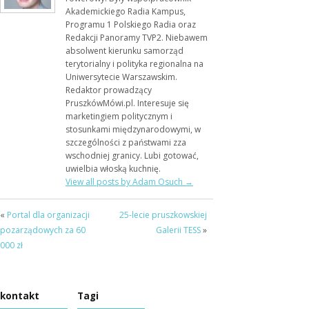
Akademickiego Radia Kampus,
Programu 1 Polskiego Radia oraz
Redakcji Panoramy TVP2. Niebawem
absolwent kierunku samorząd
terytorialny i polityka regionalna na
Uniwersytecie Warszawskim.
Redaktor prowadzący
PruszkówMówi.pl. Interesuje się
marketingiem politycznym i
stosunkami międzynarodowymi, w
szczególności z państwami zza
wschodniej granicy. Lubi gotować,
uwielbia włoską kuchnię.
View all posts by Adam Osuch
→
«
Portal dla organizacji
25-lecie pruszkowskiej
pozarządowych za 60
Galerii TESS
»
000 zł
kontakt
Tagi