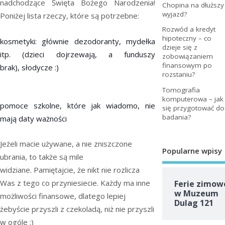
nadchodzące Święta Bożego Narodzenia!
Chopina na dłuższy
wyjazd?
Poniżej lista rzeczy, które są potrzebne:
Rozwód a kredyt
hipoteczny – co
kosmetyki: głównie dezodoranty, mydełka
dzieje się z
itp. (dzieci dojrzewają, a funduszy
zobowiązaniem
finansowym po
brak),
słodycze :)
rozstaniu?
Tomografia
komputerowa – jak
pomoce szkolne, które jak wiadomo, nie
się przygotować do
badania?
mają daty ważności
Jeżeli macie używane, a nie zniszczone
Popularne wpisy
ubrania, to także są mile
widziane. Pamiętajcie, że nikt nie rozlicza
Was z tego co przyniesiecie. Każdy ma inne
Ferie zimow
w Muzeum
możliwości finansowe, dlatego lepiej
Dulag 121
żebyście przyszli z czekoladą, niż nie przyszli
w ogóle :)