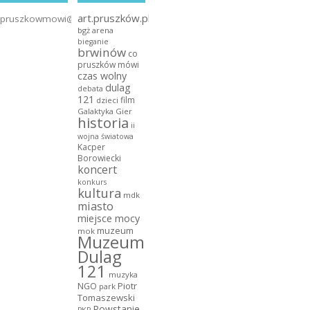
art.pruszków.pl
pruszkowmowi@gmail.com
bgż arena
bieganie
brwinów
co
pruszków mówi
czas wolny
dulag
debata
121
film
dzieci
Galaktyka Gier
historia
ii
wojna światowa
Kacper
Borowiecki
koncert
konkurs
kultura
mdk
miasto
miejsce mocy
muzeum
mok
Muzeum
Dulag
121
muzyka
NGO
Piotr
park
Tomaszewski
Powstanie