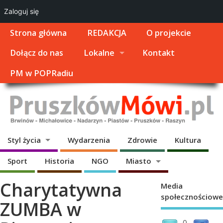
Zaloguj się
Strona główna
REDAKCJA
O projekcie
Dołącz do nas
Lokalne
Kontakt
PM w POPRadiu
Styl życia
Wydarzenia
Zdrowie
Kultura
Sport
Historia
NGO
Miasto
Charytatywna
Media
społecznościowe
ZUMBA w
0