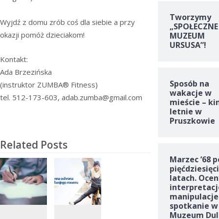
Tworzymy
Wyjdź z domu zrób coś dla siebie a przy
„SPOŁECZNE
okazji pomóż dzieciakom!
MUZEUM
URSUSA”!
Kontakt:
Ada Brzezińska
Sposób na
(instruktor ZUMBA® Fitness)
wakacje w
tel. 512-173-603, adab.zumba@gmail.com
mieście – ki
letnie w
Pruszkowie
Related Posts
Marzec ’68 p
pięćdziesięc
latach. Ocen
interpretacj
manipulacje
spotkanie w
Muzeum Dul