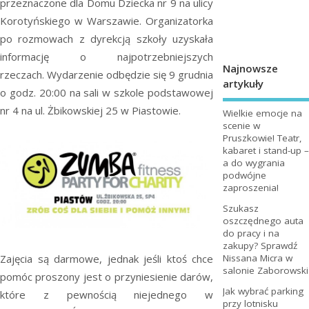
przeznaczone dla Domu Dziecka nr 9 na ulicy
Korotyńskiego w Warszawie. Organizatorka
po rozmowach z dyrekcją szkoły uzyskała
informację o najpotrzebniejszych
Najnowsze
rzeczach. Wydarzenie odbędzie się 9 grudnia
artykuły
o godz. 20:00 na sali w szkole podstawowej
nr 4 na ul. Żbikowskiej 25 w Piastowie.
Wielkie emocje na
scenie w
Pruszkowie! Teatr,
kabaret i stand-up –
a do wygrania
podwójne
zaproszenia!
Szukasz
oszczędnego auta
do pracy i na
zakupy? Sprawdź
Nissana Micra w
Zajęcia są darmowe, jednak jeśli ktoś chce
salonie Zaborowski
pomóc proszony jest o przyniesienie darów,
Jak wybrać parking
które z pewnością niejednego w
przy lotnisku