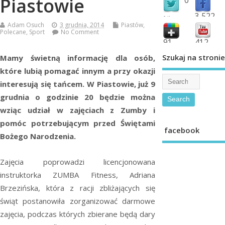
Piastowie
3,522
followers
Adam Osuch
3 grudnia, 2014
Piastów
,
fans
Polecane
,
Sport
No Comment
91
412
shared
subscribe
Szukaj na stronie
Mamy świetną informację dla osób,
które lubią pomagać innym a przy okazji
interesują się tańcem. W Piastowie, już 9
grudnia o godzinie 20 będzie można
wziąc udział w zajęciach z Zumby i
pomóc potrzebującym przed Świętami
facebook
Bożego Narodzenia.
Zajęcia poprowadzi licencjonowana
instruktorka ZUMBA Fitness, Adriana
Brzezińska, która z racji zbliżających się
świąt postanowiła zorganizować darmowe
zajęcia, podczas których zbierane będą dary