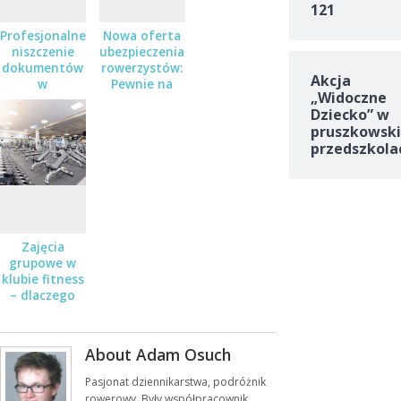
121
Profesjonalne
Nowa oferta
niszczenie
ubezpieczenia
dokumentów
rowerzystów:
Akcja
w
Pewnie na
„Widoczne
Pruszkowie,
Rower
Dziecko” w
Piastowie i
pruszkowski
Warszawie
przedszkola
Zajęcia
grupowe w
klubie fitness
– dlaczego
warto
spróbować?
About Adam Osuch
Pasjonat dziennikarstwa, podróżnik
rowerowy. Były współpracownik