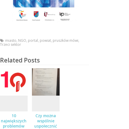
miasto
,
NGO
,
portal
,
powiat
,
pruszków mówi
,
Trzeci sektor
Related Posts
10
Czy można
największych
wspólnie
problemów
uspołecznić