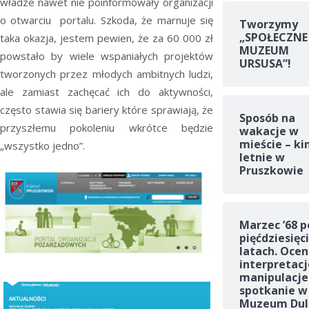
władze nawet nie poinformowały organizacji
o otwarciu portalu. Szkoda, że marnuje się
Tworzymy
„SPOŁECZNE
taka okazja, jestem pewien, że za 60 000 zł
MUZEUM
powstało by wiele wspaniałych projektów
URSUSA”!
tworzonych przez młodych ambitnych ludzi,
ale zamiast zachęcać ich do aktywności,
często stawia się bariery które sprawiają, że
Sposób na
przyszłemu pokoleniu wkrótce będzie
wakacje w
mieście – ki
„wszystko jedno”.
letnie w
Pruszkowie
Marzec ’68 p
pięćdziesięc
latach. Ocen
interpretacj
manipulacje
spotkanie w
Muzeum Dul