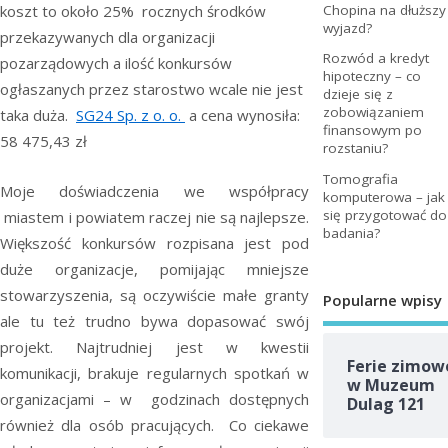
koszt to około 25% rocznych środków
Chopina na dłuższy
wyjazd?
przekazywanych dla organizacji
Rozwód a kredyt
pozarządowych a ilość konkursów
hipoteczny – co
ogłaszanych przez starostwo wcale nie jest
dzieje się z
zobowiązaniem
taka duża.
SG24 Sp. z o. o.
a cena wynosiła:
finansowym po
58 475,43 zł
rozstaniu?
Tomografia
Moje doświadczenia we współpracy
komputerowa – jak
się przygotować do
miastem i powiatem raczej nie są najlepsze.
badania?
Większość konkursów rozpisana jest pod
duże organizacje, pomijając mniejsze
stowarzyszenia, są oczywiście małe granty
Popularne wpisy
ale tu też trudno bywa dopasować swój
projekt. Najtrudniej jest w kwestii
Ferie zimow
komunikacji, brakuje regularnych spotkań w
w Muzeum
organizacjami – w godzinach dostępnych
Dulag 121
również dla osób pracujących. Co ciekawe