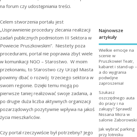
na forum czy udostępniania treści.
Celem stworzenia portalu jest
„Usprawnienie procedury zlecania realizacji
Najnowsze
artykuły
zadań publicznych podmiotom III Sektora w
Powiecie Pruszkowskim”. Niestety poza
Wielkie emocje na
procedurami, portal nie poprawia zbyt wiele
scenie w
w komunikacji NGO – Starostwo. W moim
Pruszkowie! Teatr,
kabaret i stand-up –
przekonaniu, to Starostwo czy Urząd Miasta
a do wygrania
powinny dbać o rozwój trzeciego sektora w
podwójne
zaproszenia!
swoim regionie. Dzięki temu mogą po
Szukasz
pierwsze taniej realizować swoje zadania, a
oszczędnego auta
po drugie duża liczba aktywnych organizacji
do pracy i na
pozarządowych pozytywnie wpływa na jakoś
zakupy? Sprawdź
Nissana Micra w
życia mieszkańców.
salonie Zaborowski
Jak wybrać parking
Czy portal rzeczywiście był potrzebny? Jego
przy lotnisku