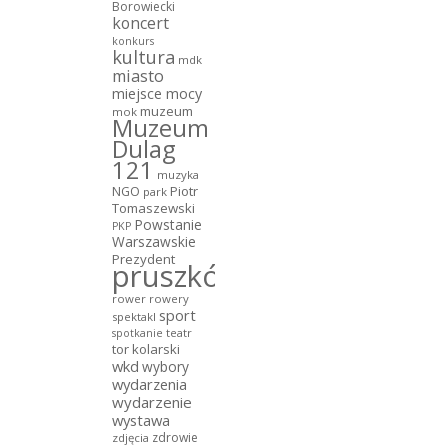
Borowiecki
koncert
konkurs
kultura
mdk
miasto
miejsce mocy
muzeum
mok
Muzeum
Dulag
121
muzyka
NGO
Piotr
park
Tomaszewski
Powstanie
PKP
Warszawskie
Prezydent
pruszków
rower
rowery
sport
spektakl
teatr
spotkanie
tor kolarski
wkd
wybory
wydarzenia
wydarzenie
wystawa
zdrowie
zdjęcia