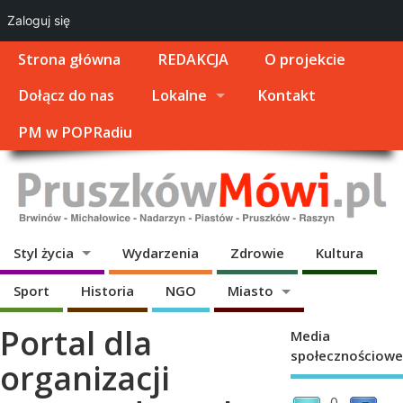
Zaloguj się
Strona główna
REDAKCJA
O projekcie
Dołącz do nas
Lokalne
Kontakt
PM w POPRadiu
Styl życia
Wydarzenia
Zdrowie
Kultura
Sport
Historia
NGO
Miasto
Portal dla
Media
społecznościowe
organizacji
0