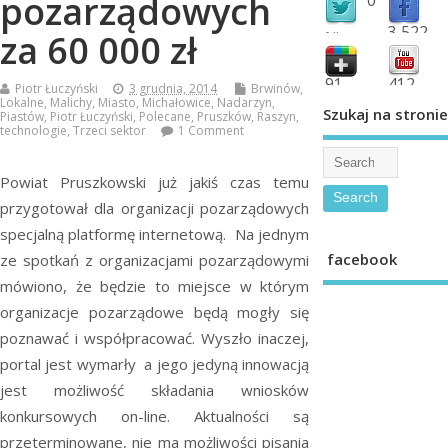
pozarządowych
3,522
za 60 000 zł
followers
fans
91
412
Piotr Łuczyński
3 grudnia, 2014
Brwinów
,
Lokalne
,
Malichy
,
Miasto
,
Michałowice
,
Nadarzyn
,
shared
subscribe
Szukaj na stronie
Piastów
,
Piotr Łuczyński
,
Polecane
,
Pruszków
,
Raszyn
,
technologie
,
Trzeci sektor
1 Comment
Powiat Pruszkowski już jakiś czas temu
przygotował dla organizacji pozarządowych
specjalną platformę internetową. Na jednym
facebook
ze spotkań z organizacjami pozarządowymi
mówiono, że będzie to miejsce w którym
organizacje pozarządowe będą mogły się
poznawać i współpracować. Wyszło inaczej,
portal jest wymarły a jego jedyną innowacją
jest możliwość składania wniosków
konkursowych on-line. Aktualności są
przeterminowane, nie ma możliwości pisania