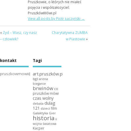
Pruszkowie, o których nie miałeś
pojęcia i współzałożyciel:
PruszkówMówi.pl
View all posts by Piotr Łuczyński
→
«
Żyd – Wasz, czy nasz
Charytatywna ZUMBA
– człowiek?
w Piastowie
»
kontakt
Tagi
art.pruszków.pl
pruszkowmowi@gmail.com
bgż arena
bieganie
brwinów
co
pruszków mówi
czas wolny
dulag
debata
121
film
dzieci
Galaktyka Gier
historia
ii
wojna światowa
Kacper