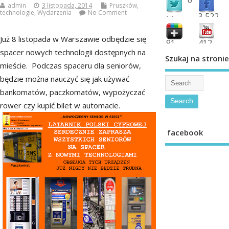
admin
3 listopada, 2014
Pruszków
,
technologie
,
Wydarzenia
No Comment
3,522
followers
fans
Już 8 listopada w Warszawie odbędzie się
91
412
spacer nowych technologii dostępnych na
shared
subscribe
Szukaj na stronie
mieście. Podczas spaceru dla seniorów,
będzie można nauczyć się jak używać
bankomatów, paczkomatów, wypożyczać
rower czy kupić bilet w automacie.
facebook