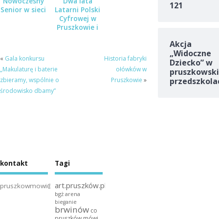
Nowoczesny
Dwa lata
121
Senior w sieci
Latarni Polski
Cyfrowej w
Pruszkowie i
Komorowie
Akcja
„Widoczne
«
Gala konkursu
Historia fabryki
Dziecko” w
„Makulaturę i baterie
ołówków w
pruszkowski
zbieramy, wspólnie o
Pruszkowie
»
przedszkola
środowisko dbamy”
kontakt
Tagi
art.pruszków.pl
pruszkowmowi@gmail.com
bgż arena
bieganie
brwinów
co
pruszków mówi