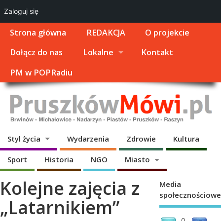
Zaloguj się
Strona główna
REDAKCJA
O projekcie
Dołącz do nas
Lokalne
Kontakt
PM w POPRadiu
Styl życia
Wydarzenia
Zdrowie
Kultura
Sport
Historia
NGO
Miasto
Kolejne zajęcia z
Media
społecznościowe
„Latarnikiem”
0