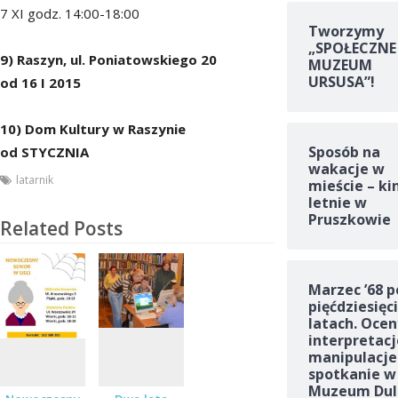
7 XI godz. 14:00-18:00
Tworzymy
„SPOŁECZNE
9) Raszyn, ul. Poniatowskiego 20
MUZEUM
URSUSA”!
od 16 I 2015
10) Dom Kultury w Raszynie
Sposób na
od STYCZNIA
wakacje w
latarnik
mieście – ki
letnie w
Pruszkowie
Related Posts
Marzec ’68 p
pięćdziesięc
latach. Ocen
interpretacj
manipulacje
spotkanie w
Muzeum Dul