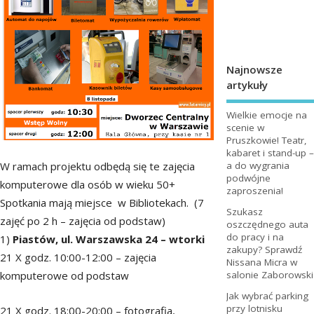
Najnowsze
artykuły
Wielkie emocje na
scenie w
Pruszkowie! Teatr,
kabaret i stand-up –
W ramach projektu odbędą się te zajęcia
a do wygrania
podwójne
komputerowe dla osób w wieku 50+
zaproszenia!
Spotkania mają miejsce w Bibliotekach. (7
Szukasz
zajęć po 2 h – zajęcia od podstaw)
oszczędnego auta
do pracy i na
1)
Piastów, ul. Warszawska 24 – wtorki
zakupy? Sprawdź
21 X godz. 10:00-12:00 – zajęcia
Nissana Micra w
komputerowe od podstaw
salonie Zaborowski
Jak wybrać parking
przy lotnisku
21 X godz. 18:00-20:00 – fotografia,