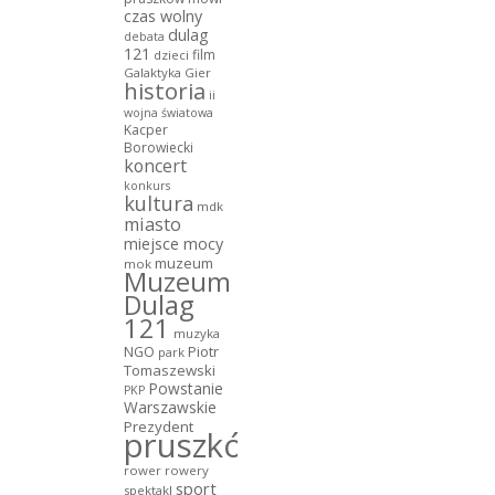
czas wolny
dulag
debata
121
film
dzieci
Galaktyka Gier
historia
ii
wojna światowa
Kacper
Borowiecki
koncert
konkurs
kultura
mdk
miasto
miejsce mocy
muzeum
mok
Muzeum
Dulag
121
muzyka
NGO
Piotr
park
Tomaszewski
Powstanie
PKP
Warszawskie
Prezydent
pruszków
rower
rowery
sport
spektakl