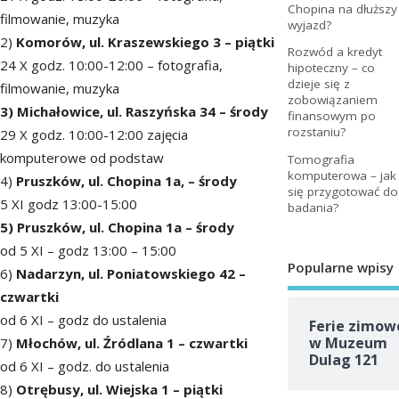
Chopina na dłuższy
filmowanie, muzyka
wyjazd?
2)
Komorów, ul. Kraszewskiego 3 – piątki
Rozwód a kredyt
24 X godz. 10:00-12:00 – fotografia,
hipoteczny – co
dzieje się z
filmowanie, muzyka
zobowiązaniem
3) Michałowice, ul. Raszyńska 34 – środy
finansowym po
rozstaniu?
29 X godz. 10:00-12:00 zajęcia
komputerowe od podstaw
Tomografia
komputerowa – jak
4)
Pruszków, ul. Chopina 1a, – środy
się przygotować do
5 XI godz 13:00-15:00
badania?
5) Pruszków, ul. Chopina 1a – środy
od 5 XI – godz 13:00 – 15:00
Popularne wpisy
6)
Nadarzyn, ul. Poniatowskiego 42 –
czwartki
od 6 XI – godz do ustalenia
Ferie zimow
w Muzeum
7)
Młochów, ul. Źródlana 1 – czwartki
Dulag 121
od 6 XI – godz. do ustalenia
8)
Otrębusy, ul. Wiejska 1 – piątki