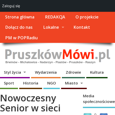
Zaloguj się
Strona główna
REDAKCJA
O projekcie
Dołącz do nas
Lokalne
Kontakt
PM w POPRadiu
Styl życia
Wydarzenia
Zdrowie
Kultura
Sport
Historia
NGO
Miasto
Nowoczesny
Media
społecznościowe
Senior w sieci
0