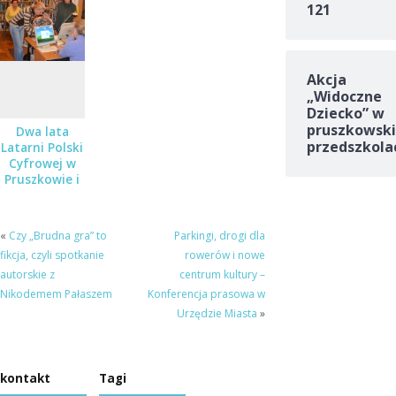
dla osób 50+
121
Akcja
„Widoczne
Dziecko” w
pruszkowski
Dwa lata
przedszkola
Latarni Polski
Cyfrowej w
Pruszkowie i
Komorowie
«
Czy „Brudna gra” to
Parkingi, drogi dla
fikcja, czyli spotkanie
rowerów i nowe
autorskie z
centrum kultury –
Nikodemem Pałaszem
Konferencja prasowa w
Urzędzie Miasta
»
kontakt
Tagi