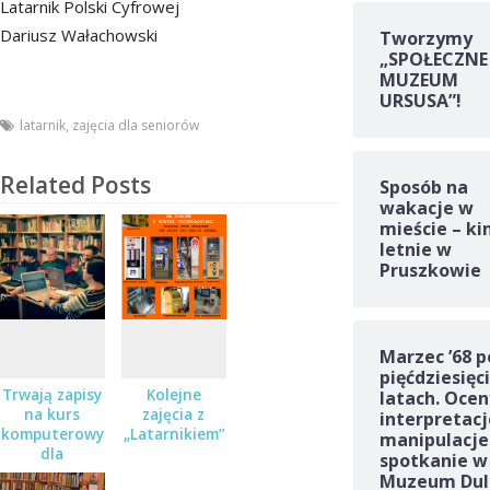
Latarnik Polski Cyfrowej
Dariusz Wałachowski
Tworzymy
„SPOŁECZNE
MUZEUM
URSUSA”!
latarnik
,
zajęcia dla seniorów
Related Posts
Sposób na
wakacje w
mieście – ki
letnie w
Pruszkowie
Marzec ’68 p
pięćdziesięc
Trwają zapisy
Kolejne
latach. Ocen
na kurs
zajęcia z
interpretacj
komputerowy
„Latarnikiem”
manipulacje
dla
spotkanie w
średniozaawansowanych
Muzeum Dul