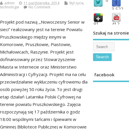
admin
11 października, 2014
Styl życia
,
technologie
No Comment
3,522
followers
fans
Projekt pod nazwą ,,Nowoczesny Senior w
91
412
sieci” realizowany jest na terenie Powiatu
shared
subscribe
Szukaj na stronie
Pruszkowskiego między innymi w
Komorowie, Pruszkowie, Piastowie,
Michałowicach, Raszynie. Projekt jest
dofinansowany przez Stowarzyszenie
Miasta w Internecie oraz Ministerstwo
Administracji i Cyfryzacji. Projekt ma na celu
facebook
przeciwdziałanie wykluczeniu cyfrowemu dla
osób powyżej 50 roku życia. To jest drugi
etap działań Latarnika Polski Cyfrowej na
terenie powiatu Pruszkowskiego. Zajęcia
rozpoczynają się 17 października o godz
18:00 wspólnymi tańcami i śpiewami w
Gminnej Bibliotece Publicznej w Komorowie