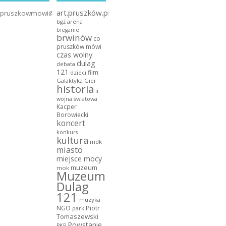
art.pruszków.pl
pruszkowmowi@gmail.com
bgż arena
bieganie
brwinów
co
pruszków mówi
czas wolny
dulag
debata
121
film
dzieci
Galaktyka Gier
historia
ii
wojna światowa
Kacper
Borowiecki
koncert
konkurs
kultura
mdk
miasto
miejsce mocy
muzeum
mok
Muzeum
Dulag
121
muzyka
NGO
Piotr
park
Tomaszewski
Powstanie
PKP