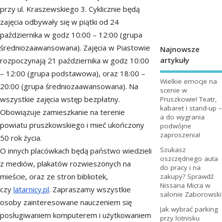
przy ul. Kraszewskiego 3. Cyklicznie będą
zajęcia odbywały się w piątki od 24
października w godz 10:00 – 12:00 (grupa
średniozaawansowana). Zajęcia w Piastowie
Najnowsze
artykuły
rozpoczynają 21 października w godz 10:00
– 12:00 (grupa podstawowa), oraz 18:00 –
Wielkie emocje na
20:00 (grupa średniozaawansowana). Na
scenie w
wszystkie zajęcia wstęp bezpłatny.
Pruszkowie! Teatr,
kabaret i stand-up –
Obowiązuje zamieszkanie na terenie
a do wygrania
powiatu pruszkowskiego i mieć ukończony
podwójne
zaproszenia!
50 rok życia.
Szukasz
O innych placówkach będą państwo wiedzieli
oszczędnego auta
z mediów, plakatów rozwieszonych na
do pracy i na
mieście, oraz ze stron bibliotek,
zakupy? Sprawdź
Nissana Micra w
czy
latarnicy.pl
. Zapraszamy wszystkie
salonie Zaborowski
osoby zainteresowane nauczeniem się
Jak wybrać parking
posługiwaniem komputerem i użytkowaniem
przy lotnisku