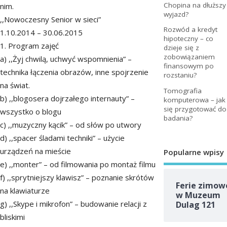
Chopina na dłuższy
nim.
wyjazd?
,,Nowoczesny Senior w sieci”
Rozwód a kredyt
1.10.2014 – 30.06.2015
hipoteczny – co
1. Program zajęć
dzieje się z
zobowiązaniem
a) ,,Żyj chwilą, uchwyć wspomnienia” –
finansowym po
technika łączenia obrazów, inne spojrzenie
rozstaniu?
na świat.
Tomografia
b) ,,blogosera dojrzałego internauty” –
komputerowa – jak
się przygotować do
wszystko o blogu
badania?
c) ,,muzyczny kącik” – od słów po utwory
d) ,,spacer śladami techniki” – użycie
urządzeń na mieście
Popularne wpisy
e) ,,monter” – od filmowania po montaż filmu
f) ,,sprytniejszy klawisz” – poznanie skrótów
Ferie zimow
na klawiaturze
w Muzeum
g) ,,Skype i mikrofon” – budowanie relacji z
Dulag 121
bliskimi