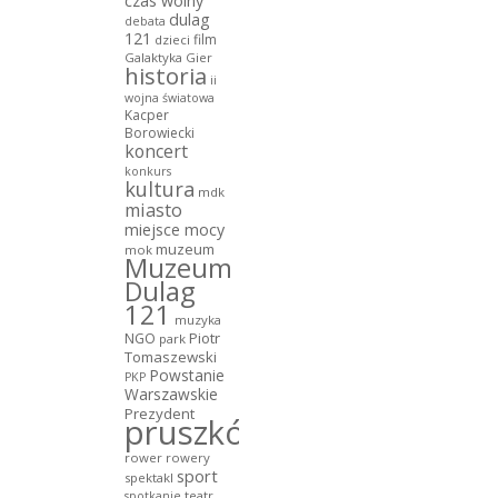
czas wolny
dulag
debata
121
film
dzieci
Galaktyka Gier
historia
ii
wojna światowa
Kacper
Borowiecki
koncert
konkurs
kultura
mdk
miasto
miejsce mocy
muzeum
mok
Muzeum
Dulag
121
muzyka
NGO
Piotr
park
Tomaszewski
Powstanie
PKP
Warszawskie
Prezydent
pruszków
rower
rowery
sport
spektakl
teatr
spotkanie