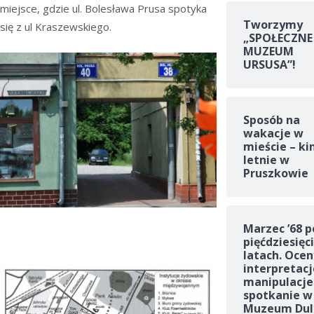
miejsce, gdzie ul. Bolesława Prusa spotyka
Tworzymy
się z ul Kraszewskiego.
„SPOŁECZNE
MUZEUM
URSUSA”!
Sposób na
wakacje w
mieście – ki
letnie w
Pruszkowie
Marzec ’68 p
pięćdziesięc
latach. Ocen
interpretacj
manipulacje
spotkanie w
Muzeum Dul