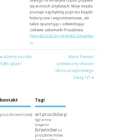
dlatego ta tematyka często pojawia
się w moich artykułach. Moje miasto
poznaje najchętniej poprzez książki
historyczne i wspomnieniowe, ale
także spacerując i odwiedzając
ciekawe zakamarki Pruszkowa.
View all posts by Angelika Sobańska
→
«
Idziemy na rolki!
Marsz Pamięci
Tylko gdzie?
poświęcony ofiarom
obozu przejściowego
Dulag 121
»
kontakt
Tagi
art.pruszków.pl
pruszkowmowi@gmail.com
bgż arena
bieganie
brwinów
co
pruszków mówi