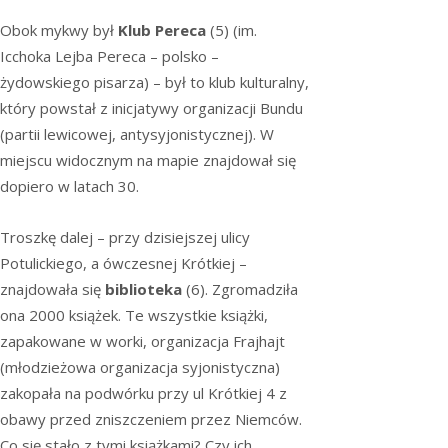
Obok mykwy był
Klub Pereca
(5) (im.
Icchoka Lejba Pereca – polsko –
żydowskiego pisarza) – był to klub kulturalny,
który powstał z inicjatywy organizacji Bundu
(partii lewicowej, antysyjonistycznej). W
miejscu widocznym na mapie znajdował się
dopiero w latach 30.
Troszkę dalej – przy dzisiejszej ulicy
Potulickiego, a ówczesnej Krótkiej –
znajdowała się
biblioteka
(6).
Zgromadziła
ona 2000 książek. Te wszystkie książki,
zapakowane w worki, organizacja Frajhajt
(młodzieżowa organizacja syjonistyczna)
zakopała na podwórku przy ul Krótkiej 4 z
obawy przed zniszczeniem przez Niemców.
Co się stało z tymi książkami? Czy ich