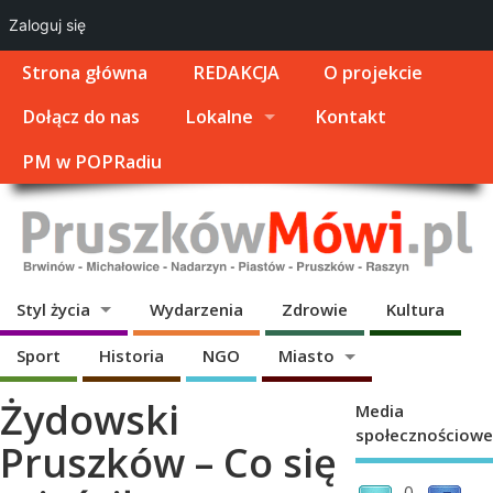
Zaloguj się
Strona główna
REDAKCJA
O projekcie
Dołącz do nas
Lokalne
Kontakt
PM w POPRadiu
Styl życia
Wydarzenia
Zdrowie
Kultura
Sport
Historia
NGO
Miasto
Żydowski
Media
społecznościowe
Pruszków – Co się
0