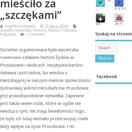
mieściło za
3,522
„szczękami”
followers
fans
91
412
Angelika Sobańska
31 lipca, 2014
Angelika Sobańska
,
Historia
,
Kultura
,
Polecane
,
shared
subscribe
Szukaj na stronie
Pruszków
1 Comment
Ostatnio organizowana była wycieczka
rowerowa szlakiem historii Żydów w
Pruszkowie i okolicach. Inicjatywa bardzo
ciekawa i potrzebna, bo wiedza o
facebook
mieszkającej w naszym mieście społeczności
żydowskiej wśród mieszkańców Pruszkowa
jest prawdopodobnie niewielka. Zapewne
jest także wiele osób, które w ogóle nie
wiedzą o tym, nie mają świadomości tego,
że było ich tutaj niemało przed wojną i mieli
duży wpływ na życie Pruszkowa. I nic