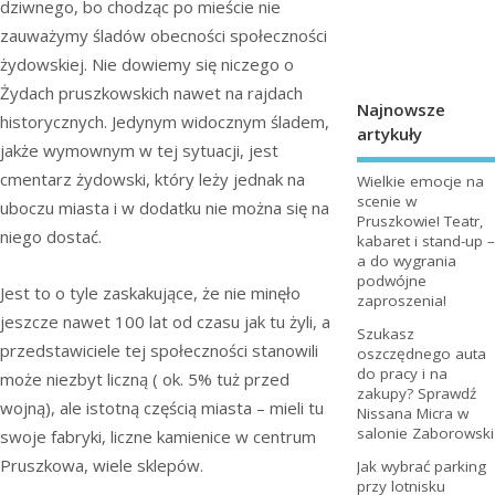
dziwnego, bo chodząc po mieście nie
zauważymy śladów obecności społeczności
żydowskiej. Nie dowiemy się niczego o
Żydach pruszkowskich nawet na rajdach
Najnowsze
historycznych. Jedynym widocznym śladem,
artykuły
jakże wymownym w tej sytuacji, jest
cmentarz żydowski, który leży jednak na
Wielkie emocje na
scenie w
uboczu miasta i w dodatku nie można się na
Pruszkowie! Teatr,
niego dostać.
kabaret i stand-up –
a do wygrania
podwójne
Jest to o tyle zaskakujące, że nie minęło
zaproszenia!
jeszcze nawet 100 lat od czasu jak tu żyli, a
Szukasz
przedstawiciele tej społeczności stanowili
oszczędnego auta
do pracy i na
może niezbyt liczną ( ok. 5% tuż przed
zakupy? Sprawdź
wojną), ale istotną częścią miasta – mieli tu
Nissana Micra w
salonie Zaborowski
swoje fabryki, liczne kamienice w centrum
Pruszkowa, wiele sklepów.
Jak wybrać parking
przy lotnisku