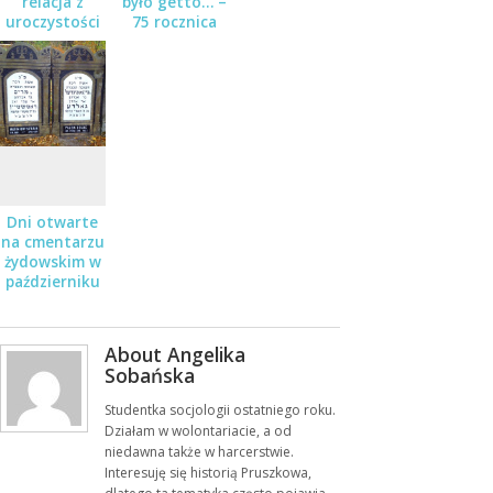
relacja z
było getto… –
uroczystości
75 rocznica
z okazji 75
likwidacji
rocznicy
getta w
likwidacji
Pruszkowie
getta w
Pruszkowie
Dni otwarte
na cmentarzu
żydowskim w
październiku
About Angelika
Sobańska
Studentka socjologii ostatniego roku.
Działam w wolontariacie, a od
niedawna także w harcerstwie.
Interesuję się historią Pruszkowa,