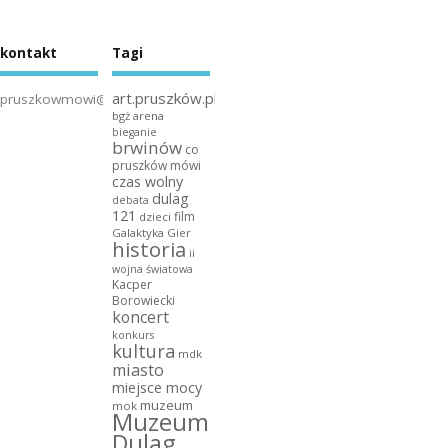
kontakt
Tagi
art.pruszków.pl
pruszkowmowi@gmail.com
bgż arena
bieganie
brwinów
co
pruszków mówi
czas wolny
dulag
debata
121
film
dzieci
Galaktyka Gier
historia
ii
wojna światowa
Kacper
Borowiecki
koncert
konkurs
kultura
mdk
miasto
miejsce mocy
muzeum
mok
Muzeum
Dulag