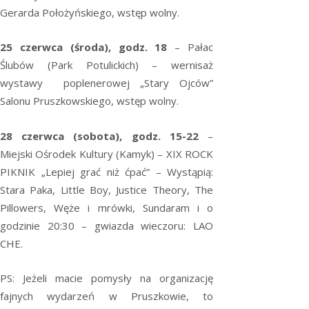
Gerarda Położyńskiego, wstęp wolny.
25 czerwca (środa), godz. 18
– Pałac
Ślubów (Park Potulickich) – wernisaż
wystawy poplenerowej „Stary Ojców”
Salonu Pruszkowskiego, wstęp wolny.
28 czerwca (sobota), godz. 15-22
–
Miejski Ośrodek Kultury (Kamyk) – XIX ROCK
PIKNIK „Lepiej grać niż ćpać” – Wystąpią:
Stara Paka, Little Boy, Justice Theory, The
Pillowers, Węże i mrówki, Sundaram i o
godzinie 20:30 – gwiazda wieczoru: LAO
CHE.
PS: Jeżeli macie pomysły na organizację
fajnych wydarzeń w Pruszkowie, to