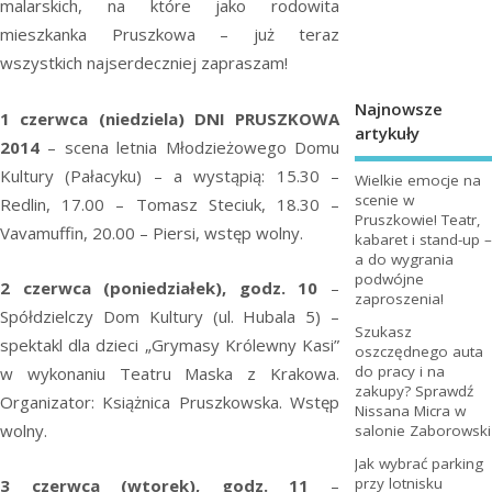
malarskich, na które jako rodowita
mieszkanka Pruszkowa – już teraz
wszystkich najserdeczniej zapraszam!
Najnowsze
1 czerwca (niedziela) DNI PRUSZKOWA
artykuły
2014
– scena letnia Młodzieżowego Domu
Kultury (Pałacyku) – a wystąpią: 15.30 –
Wielkie emocje na
scenie w
Redlin, 17.00 – Tomasz Steciuk, 18.30 –
Pruszkowie! Teatr,
Vavamuffin, 20.00 – Piersi, wstęp wolny.
kabaret i stand-up –
a do wygrania
podwójne
2 czerwca (poniedziałek), godz. 10
–
zaproszenia!
Spółdzielczy Dom Kultury (ul. Hubala 5) –
Szukasz
spektakl dla dzieci „Grymasy Królewny Kasi”
oszczędnego auta
do pracy i na
w wykonaniu Teatru Maska z Krakowa.
zakupy? Sprawdź
Organizator: Książnica Pruszkowska. Wstęp
Nissana Micra w
wolny.
salonie Zaborowski
Jak wybrać parking
przy lotnisku
3 czerwca (wtorek), godz. 11
–