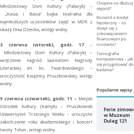
Chopina na dłuższy
Młodzieżowy Dom Kultury (Pałacyk) –
wyjazd?
„Kasia i Basia” bajka teatralna dla
Rozwód a kredyt
najmłodszych uczestników zajęć w MDK z
hipoteczny – co
dzieje się z
okazji Dnia Dziecka, wstęp wolny.
zobowiązaniem
finansowym po
3 czerwca (wtorek), godz. 17
–
rozstaniu?
Młodzieżowy Dom Kultury (Pałacyk) –
Tomografia
komputerowa – jak
wręczenie nagród laureatom Nagrody
się przygotować do
Literackiej im. ks. Twardowskiego –
badania?
uroczystość Książnicy Pruszkowskiej, wstęp
wolny.
Popularne wpisy
5 czerwca (czwartek), godz. 11
–
Miejski
Ośrodek Kultury (Kamyk) – Pruszkowski
Ferie zimow
Uniwersytet Trzeciego Wieku – uroczyste
w Muzeum
Dulag 121
zakończenie roku akademickiego i koncert
Iwony Tober, wstęp wolny.