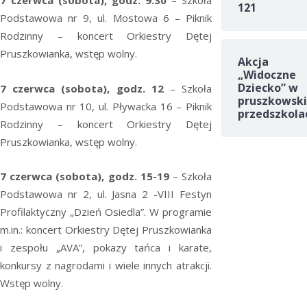
7 czerwca (sobota), godz. 9.30
– Szkoła
121
Podstawowa nr 9, ul. Mostowa 6 – Piknik
Rodzinny – koncert Orkiestry Dętej
Pruszkowianka, wstęp wolny.
Akcja
„Widoczne
Dziecko” w
7 czerwca (sobota), godz. 12
– Szkoła
pruszkowski
Podstawowa nr 10, ul. Pływacka 16 – Piknik
przedszkola
Rodzinny – koncert Orkiestry Dętej
Pruszkowianka, wstęp wolny.
7 czerwca (sobota), godz. 15-19
– Szkoła
Podstawowa nr 2, ul. Jasna 2 -VIII Festyn
Profilaktyczny „Dzień Osiedla”. W programie
m.in.: koncert Orkiestry Dętej Pruszkowianka
i zespołu „AVA”, pokazy tańca i karate,
konkursy z nagrodami i wiele innych atrakcji.
Wstęp wolny.