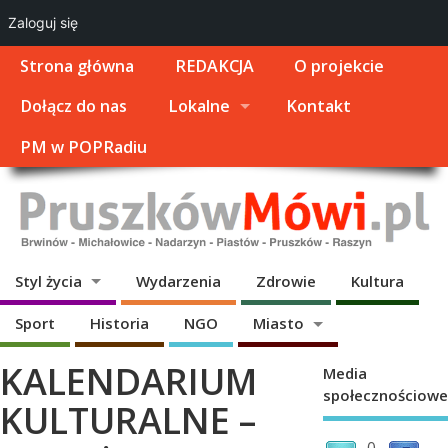
Zaloguj się
Strona główna
REDAKCJA
O projekcie
Dołącz do nas
Lokalne
Kontakt
PM w POPRadiu
Styl życia
Wydarzenia
Zdrowie
Kultura
Sport
Historia
NGO
Miasto
KALENDARIUM
Media
społecznościowe
KULTURALNE –
0