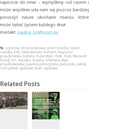
napiszcie do mnie – wymyślimy coś razem i
może wspólnie uda nam się jeszcze bardziej
poruszyć nasze ukochane miasto, które
może tętnić życiem każdego dnia!
Kontakt:
paulina_pol@onet.eu
czechow
,
dni pruszkowa
,
dzień dziecka
,
dzień
osiedla
,
K40
,
kalendarium
,
koncert
,
książnica
pruszkowska
,
kultura
,
malarstwo
,
mdk
,
mok
,
Muzeum
Dulag 121
,
muzyka
,
organy
,
orkiestra dęta
pruszkowianka
,
paulina położyńska
,
pałacynki
,
piknik
,
rock piknik
,
spektakl
,
teatr
,
wystawa
Related Posts