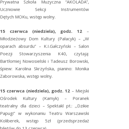
Prywatna Szkoła Muzyczna “AKOLADA”,
Uczniowie Sekcji Instrumentów
Dętych MOKu, wstęp wolny.
15 czerwca
(niedziela), godz. 12
–
Młodzieżowy Dom Kultury (Pałacyk) – „W
oparach absurdu” – K.I.Gałczyński – Salon
Poezji Stowarzyszenia K40, czytają:
Bartłomiej Nowosielski i Tadeusz Borowski,
śpiew: Karolina Skrzyńska, pianino: Monika
Zaborowska, wstęp wolny.
15 czerwca (niedziela), godz. 12
– Miejski
Ośrodek Kultury (Kamyk) – Poranek
teatralny dla dzieci – Spektakl pt.: ,,Dzikie
Papugi” w wykonaniu Teatru Warszawski
Koliberek, wstęp 5zł (przedsprzedaż
biletów do 13 czerwca).