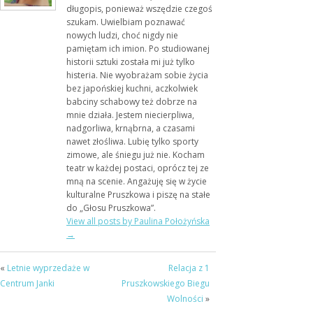
długopis, ponieważ wszędzie czegoś
szukam. Uwielbiam poznawać
nowych ludzi, choć nigdy nie
pamiętam ich imion. Po studiowanej
historii sztuki została mi już tylko
histeria. Nie wyobrażam sobie życia
bez japońskiej kuchni, aczkolwiek
babciny schabowy też dobrze na
mnie działa. Jestem niecierpliwa,
nadgorliwa, krnąbrna, a czasami
nawet złośliwa. Lubię tylko sporty
zimowe, ale śniegu już nie. Kocham
teatr w każdej postaci, oprócz tej ze
mną na scenie. Angażuję się w życie
kulturalne Pruszkowa i piszę na stałe
do „Głosu Pruszkowa”.
View all posts by Paulina Położyńska
→
«
Letnie wyprzedaże w
Relacja z 1
Centrum Janki
Pruszkowskiego Biegu
Wolności
»