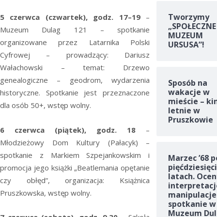
Tworzymy
5 czerwca (czwartek), godz. 17–19
–
„SPOŁECZNE
Muzeum Dulag 121 – spotkanie
MUZEUM
organizowane przez Latarnika Polski
URSUSA”!
Cyfrowej – prowadzący: Dariusz
Wałachowski – temat:
Drzewo
genealogiczne – geodrom, wydarzenia
Sposób na
wakacje w
historyczne. Spotkanie jest przeznaczone
mieście – ki
dla osób 50+, wstęp wolny.
letnie w
Pruszkowie
6 czerwca (piątek), godz. 18
–
Młodzieżowy Dom Kultury (Pałacyk) –
spotkanie z Markiem Szpejankowskim i
Marzec ’68 p
pięćdziesięc
promocja jego książki „Beatlemania opętanie
latach. Ocen
czy obłęd”, organizacja: Książnica
interpretacj
Pruszkowska, wstęp wolny.
manipulacje
spotkanie w
Muzeum Dul