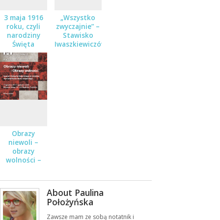
3 maja 1916
„Wszystko
roku, czyli
zwyczajnie” –
narodziny
Stawisko
Święta
Iwaszkiewiczów
Narodowego.
w czasie
Zapraszamy!
wojny i
pokoju
Obrazy
niewoli –
obrazy
wolności –
koncert w
ramach cyklu
Karty historii
About Paulina
w Muzeum
Położyńska
Dulag 121
Zawsze mam ze sobą notatnik i