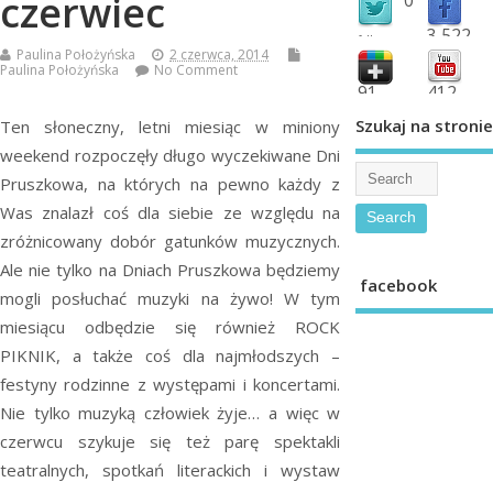
czerwiec
3,522
followers
Paulina Położyńska
2 czerwca, 2014
fans
Paulina Położyńska
No Comment
91
412
shared
subscribe
Szukaj na stronie
Ten słoneczny, letni miesiąc w miniony
weekend rozpoczęły długo wyczekiwane Dni
Pruszkowa, na których na pewno każdy z
Was znalazł coś dla siebie ze względu na
zróżnicowany dobór gatunków muzycznych.
Ale nie tylko na Dniach Pruszkowa będziemy
facebook
mogli posłuchać muzyki na żywo! W tym
miesiącu odbędzie się również ROCK
PIKNIK, a także coś dla najmłodszych –
festyny rodzinne z występami i koncertami.
Nie tylko muzyką człowiek żyje… a więc w
czerwcu szykuje się też parę spektakli
teatralnych, spotkań literackich i wystaw